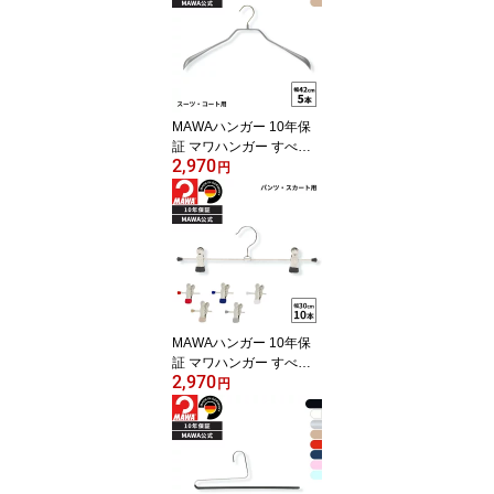
ズ シャツ ブラウス 型崩
れ防止 跡がつかない 省
スペース 40cm 36cmド
イツ 公式ブランドストア
MAWAハンガー 10年保
証 マワハンガー すべら
2,970
ないハンガー ボディフォ
円
ーム 42L 5本セット メン
ズ 上着用 上着 コート ジ
ャケット 型崩れ防止 跡
がつかない おしゃれ ス
ーツ アウター ドイツ 公
式ブランドストア 42cm
MAWAハンガー 10年保
証 マワハンガー すべら
2,970
ないハンガー クリップハ
円
ンガー K30D 10本セット
スカートハンガー パンツ
ハンガー ボトムハンガー
スチール レディス メン
ズ おしゃれ ドイツ 30cm