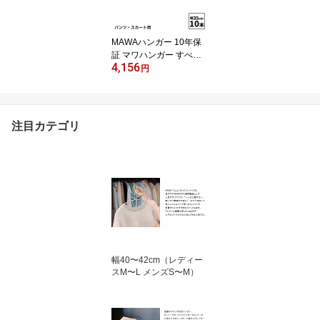
公式ブランドストア
MAWAハンガー 10年保
証 マワハンガー すべら
4,156
ないハンガー パンツスカ
円
ートハンガー KH35/U 10
本セット レディス メン
ズ おしゃれ 滑らない し
わ防止 掛けたまま取り出
注目カテゴリ
せる 省スペース ドイツ
公式ブランドストア
幅40〜42cm（レディー
スM〜L メンズS〜M）