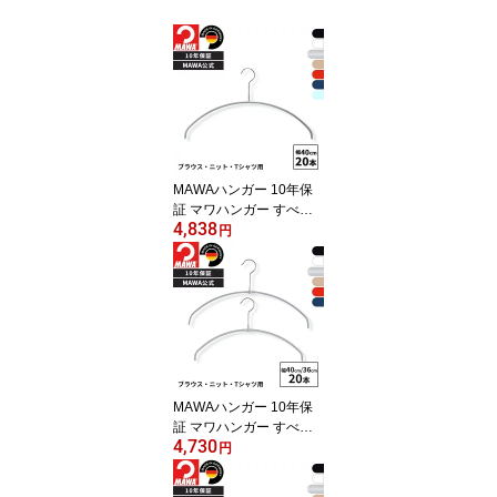
MAWAハンガー 10年保
証 マワハンガー すべら
4,838
ないハンガー エコノミッ
円
ク 40P 20本セット レデ
ィス メンズ Tシャツ ニッ
トおしゃれ 型崩れ防止
跡がつかない ドイツ 40c
m 公式ブランドストア
MAWAハンガー 10年保
証 マワハンガー すべら
4,730
ないハンガー エコノミッ
円
クライト 40PT 36PT 20
本セット レディス メン