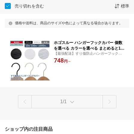
売り切れを含む
標準
価格や送料は、商品のサイズや色によって異なる場合があります。
ホゴスルー ハンガーフックカバー 個数
を選べる カラーを選べる まとめると1個
【最強配送】すり傷防止ハンガーフックカ
あたり66円〜 HP150 ハンガー クローゼ
バー。ハンガーバー を傷つけず嫌な金属音
748
ット ハンガーバー を傷つけない 嫌な金
円
～
がしなくなる優れもの。高級ホテルの客室
属音がしなくなる ハンガーカバー フッ
でも採用多数！業務用に1000個セットもご
クカバー おしゃれ 高級ホテル 客室 業
用意。
務用
1/1
ショップ内の注目商品