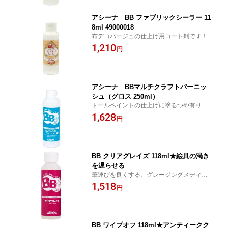
アシーナ BB ファブリックシーラー 11
8ml 49000018
布デコパージュの仕上げ用コート剤です！
1,210
円
アシーナ BBマルチクラフトバーニッ
シュ（グロス 250ml）
トールペイントの仕上げに塗るつや有りニ
スです
1,628
円
BB クリアグレイズ 118ml★絵具の渇き
を遅らせる
筆運びを良くする、グレージングメディウ
ム
1,518
円
BB ワイプオフ 118ml★アンティークク