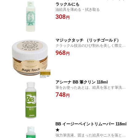
ラックルにも
油絵具を薄める・拭き取る
308
円
マジックタッチ （リッチゴールド）
クラックル技法のひび割れを美しく際立た
せる油性ペースト
968
円
アシーナ BB 筆クリン 118ml
筆をお使ったあとは、絵具を落とす筆洗浄
液でお手入れを。
748
円
BB イージーペイントリムーバー 118ml
★
強力筆洗液。固まった絵具やニスを落とせ