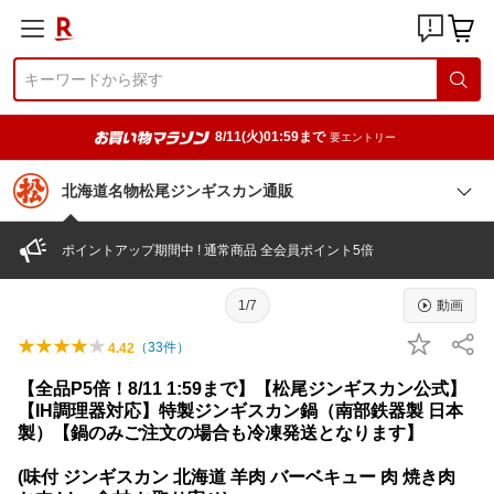
8/11(火)01:59まで
要エントリー
北海道名物松尾ジンギスカン通販
ポイントアップ期間中 ! 通常商品 全会員ポイント5倍
1/7
動画
（
33
件）
4.42
【全品P5倍！8/11 1:59まで】【松尾ジンギスカン公式】
【IH調理器対応】特製ジンギスカン鍋（南部鉄器製 日本
製）【鍋のみご注文の場合も冷凍発送となります】
(味付 ジンギスカン 北海道 羊肉 バーベキュー 肉 焼き肉