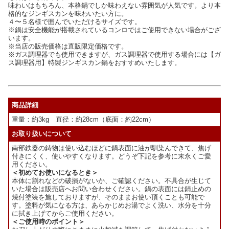
味わいはもちろん、本格鍋でしか味わえない雰囲気が人気です。より本
格的なジンギスカンを味わいたい方に。
４〜５名様で囲んでいただけるサイズです。
※鍋は安全機能が搭載されているコンロではご使用できない場合がござ
います。
※当店の販売価格は直販限定価格です。
※ガス調理器でも使用できますが、ガス調理器で使用する場合には【ガ
ス調理器用】特製ジンギスカン鍋をおすすめいたします。
商品詳細
重量：約3kg 直径：約28cm（底面：約22cm）
お取り扱いについて
南部鉄器の鋳物は使い込むほどに鍋表面に油が馴染んできて、焦げ
付きにくく、使いやすくなります。どうぞ下記を参考に末永くご愛
用ください。
＜初めてお使いになるとき＞
本体に割れなどの破損がないか、ご確認ください。不具合が生じて
いた場合は販売店へお問い合わせください。鍋の表面には錆止めの
焼付塗装を施しておりますが、そのままお使い頂くことも可能で
す。塗料が気になる方は、あらかじめお湯でよく洗い、水分を十分
に拭き上げてからご使用ください。
＜ご使用時のポイント＞