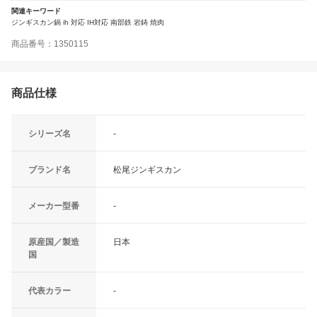
関連キーワード
ジンギスカン鍋 ih 対応 IH対応 南部鉄 岩鋳 焼肉
商品番号：1350115
商品仕様
シリーズ名
-
ブランド名
松尾ジンギスカン
メーカー型番
-
原産国／製造
日本
国
代表カラー
-