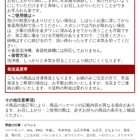
お召し上がりの際にこまめに火加減を調節して、焦げ付かないよう
にしていただけますと美味しくお召し上がりいただくことができ、
お手入れも楽です。
＜ご使用後は＞
焦げの程度があまりひどくない場合は、しばらくお湯に浸してから
食器用洗剤で洗ってください。スポンジでは汚れが取れない場合
は、少量の洗剤を金ダワシに浸み込ませてから洗うことも可能です
が、加工面に傷をつける可能性がありますので、ご注意ください。
鋳物はすぐに錆びるので、洗い終わったらすぐに水気を切ってくだ
さい。
※食器洗浄機、食器乾燥機には対応しておりません。
＜保管方法＞
洗浄後、しっかりと水気を切ることにより錆びにくくなります。
発送温度帯
こちらの商品は冷凍発送となります。お鍋のみご注文の方で、常温
発送をご希望の場合は、お手数お掛けいたしますが、当店までご連
絡お願いいたします。※送料の料金は変わりません。
その他注意事項)
※商品の改訂等により、商品パッケージの記載内容が異なる場合があり
ます。お召し上がり・ご使用の際は、必ずお持ちの商品の表示をご確認
ください。
季節の行事・イベント
バーベキュー、bbq、BBQ、年越し、年末年始、お正月準備、お正月、ひなまつり、新生
活、母の日、こどもの日、バレンタイン、ホワイトデー、父の日、ハロウィン、クリスマス