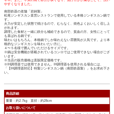
やすくなりました。
南部鉄器の老舗「岩鋳製」
松尾ジンギスカン直営レストランで使用している本格ジンギスカン鍋で
す。
火力が安定した状態で焼けるので、むらなく、焼色よくおいしく召し上
がれます。
調理した食材と一緒に鉄分も補給できるので、貧血の方、女性にとって
も喜ばれる鍋です。
味わいはもちろん、本格鍋でしか味わえない雰囲気が人気です。より本
格的なジンギスカンを味わいたい方に。
４〜５名様で囲んでいただけるサイズです。
※鍋は安全機能が搭載されているコンロではご使用できない場合がござ
います。
※当店の販売価格は直販限定価格です。
※IH調理器では使用できません。IH調理器を使用される場合には、
「【IH調理器対応】特製ジンギスカン鍋（南部鉄器製）」をお求め下さ
い。
商品詳細
重量：約2.7kg 直径：約28cm
お取り扱いについて