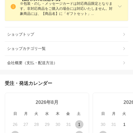
※包装・のし・メッセージカードは対応商品限定となりま
す。非対応商品をご購入の場合には対応いたしません。対
象商品には、【商品名】に「ギフトセット
」
ショップトップ
ショップカテゴリ一覧
会社概要（支払・配送方法）
受注・発送カレンダー
2026年8月
20
日
月
火
水
木
金
土
日
月
火
26
27
28
29
30
31
1
30
31
1