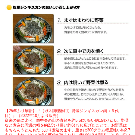
【25年ぶり刷新】『【ガス調理器用】特製ジンギスカン鍋（６代
目）』（2022年10月より販売）
従来の鍋に比べ、鍋中央の山の直径を約5.5ｾﾝﾁ短い約15ｾﾝﾁとし、野菜
など煮込む周辺の幅を約2.5ｾﾝﾁ長い約6ｾﾝﾁに広げたことで、お野菜は
もちろんうどんもたっぷり煮込めます。重さは300グラム程度軽い約2.7
キロ。また、中央の焼く部分が狭くなり、焦げ付きが減ることで、洗い