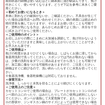
南部鉄器の鋳物は使い込むほどに鍋表面に油が馴染んできて、焦げ
付きにくく、使いやすくなります。どうぞ下記を参考に末永くご愛
用ください。
＜初めてお使いになるとき＞
本体に割れなどの破損がないか、ご確認ください。不具合が生じて
いた場合は販売店へお問い合わせください。鍋の表面には錆止めの
焼付塗装を施しておりますが、そのままお使い頂くことも可能で
す。塗料が気になる方は、あらかじめお湯でよく洗い、水分を十分
に拭き上げてからご使用ください。
＜ご使用時のポイント＞
お召し上がりの際にこまめに火加減を調節して、焦げ付かないよう
にしていただけますと美味しくお召し上がりいただくことができ、
お手入れも楽です。
＜ご使用後は＞
焦げの程度があまりひどくない場合は、しばらくお湯に浸してから
食器用洗剤で洗ってください。スポンジでは汚れが取れない場合
は、少量の洗剤を金ダワシに浸み込ませてから洗うことも可能です
が、加工面に傷をつける可能性がありますので、ご注意ください。
鋳物はすぐに錆びるので、洗い終わったらすぐに水気を切ってくだ
さい。
※食器洗浄機、食器乾燥機には対応しておりません。
＜保管方法＞
洗浄後、しっかりと水気を切ることにより錆びにくくなります。
＜ご使用上のご注意＞
カセットコンロでご使用の場合は、プレートがカセットコンロのボ
ンベ部の上にのったり、はみだしたりしてのご使用は絶対にしない
でください。ボンベが過熱して大変危険です。また、カセットコン
ロの形状や、ジンギスカン鍋のサイズによっては使用できない場合