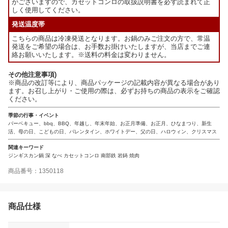
がございますので、カセットコンロの取扱説明書を必ず読まれて正
しく使用してください。
発送温度帯
こちらの商品は冷凍発送となります。お鍋のみご注文の方で、常温
発送をご希望の場合は、お手数お掛けいたしますが、当店までご連
絡お願いいたします。※送料の料金は変わりません。
その他注意事項)
※商品の改訂等により、商品パッケージの記載内容が異なる場合があり
ます。お召し上がり・ご使用の際は、必ずお持ちの商品の表示をご確認
ください。
季節の行事・イベント
バーベキュー、bbq、BBQ、年越し、年末年始、お正月準備、お正月、ひなまつり、新生
活、母の日、こどもの日、バレンタイン、ホワイトデー、父の日、ハロウィン、クリスマス
関連キーワード
ジンギスカン鍋 深 なべ カセットコンロ 南部鉄 岩鋳 焼肉
商品番号：1350118
商品仕様