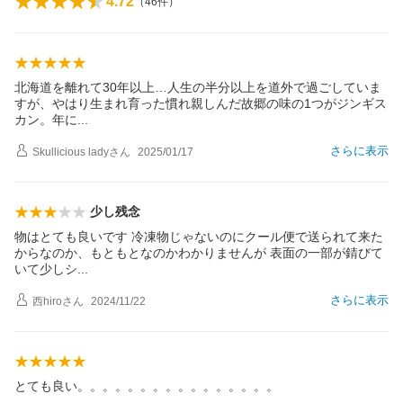
4.72
（
46
件）
北海道を離れて30年以上…人生の半分以上を道外で過ごしていま
すが、やはり生まれ育った慣れ親しんだ故郷の味の1つがジンギス
カン。年
に
さらに表示
Skullicious lady
さん
2025/01/17
少し残念
物はとても良いです 冷凍物じゃないのにクール便で送られて来た
からなのか、もともとなのかわかりませんが 表面の一部が錆びて
いて少し
シ
さらに表示
西hiro
さん
2024/11/22
とても良い。。。。。。。。。。。。。。。。