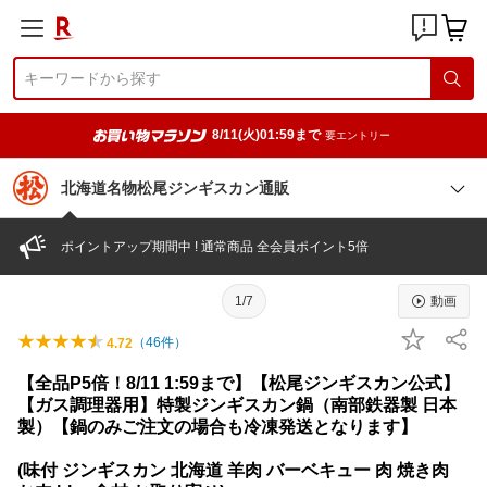
8/11(火)01:59まで
要エントリー
北海道名物松尾ジンギスカン通販
ポイントアップ期間中 ! 通常商品 全会員ポイント5倍
1/7
動画
（
46
件）
4.72
【全品P5倍！8/11 1:59まで】【松尾ジンギスカン公式】
【ガス調理器用】特製ジンギスカン鍋（南部鉄器製 日本
製）【鍋のみご注文の場合も冷凍発送となります】
(味付 ジンギスカン 北海道 羊肉 バーベキュー 肉 焼き肉