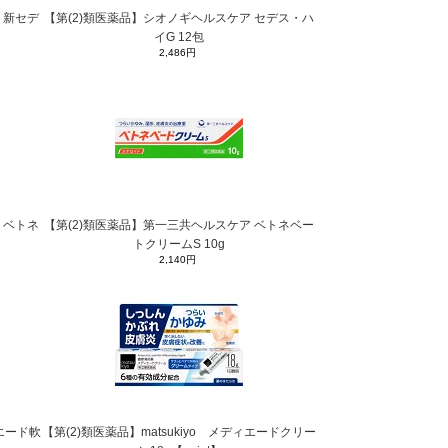
 新セデ
【第(2)類医薬品】シオノギヘルスケア セデス・ハ
イG 12包
2,486円
 ベトネ
【第(2)類医薬品】第一三共ヘルスケア ベトネベー
トクリームS 10g
2,140円
ィエード軟
【第(2)類医薬品】matsukiyo メディエードクリー