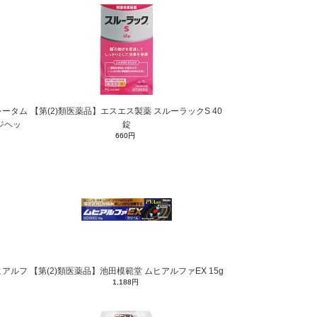
レータム
【第(2)類医薬品】エスエス製薬 スルーラックS 40
ジヘッ
錠
660円
ヒアルフ
【第(2)類医薬品】池田模範堂 ムヒアルファEX 15g
1,188円