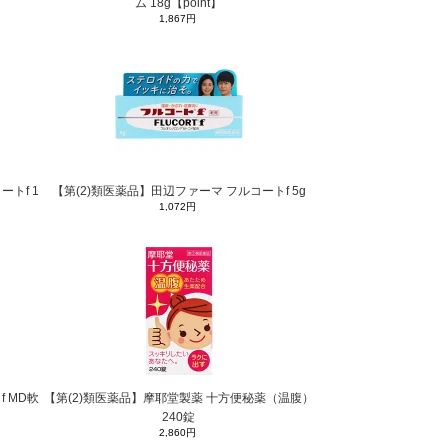
ム 18g【point】
1,867円
トf 1
【第(2)類医薬品】田辺ファーマ フルコートf 5g
1,072円
 MD軟
【第(2)類医薬品】摩耶堂製薬 十方便秘薬（温腹）
240錠
2,860円