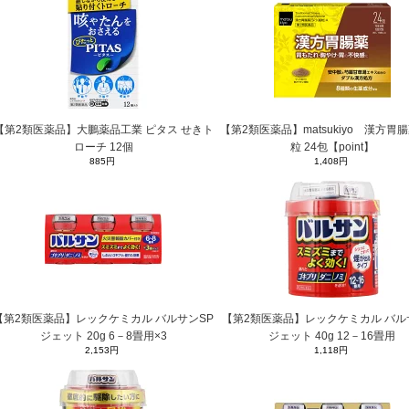
【第2類医薬品】大鵬薬品工業 ピタス せきト
【第2類医薬品】matsukiyo 漢方胃
ローチ 12個
粒 24包【point】
885円
1,408円
【第2類医薬品】レックケミカル バルサンSP
【第2類医薬品】レックケミカル バル
ジェット 20g 6－8畳用×3
ジェット 40g 12－16畳用
2,153円
1,118円