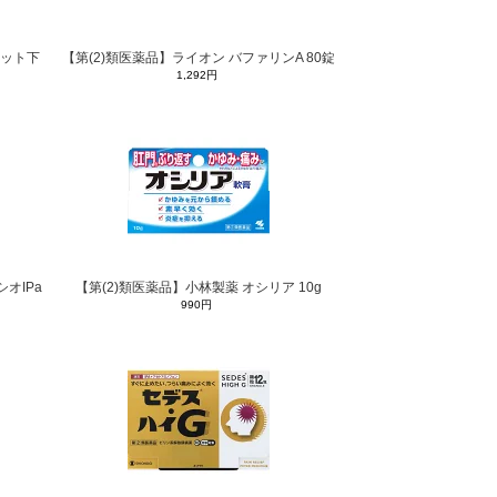
シャット下
【第(2)類医薬品】ライオン バファリンA 80錠
1,292円
シオIPa
【第(2)類医薬品】小林製薬 オシリア 10g
990円