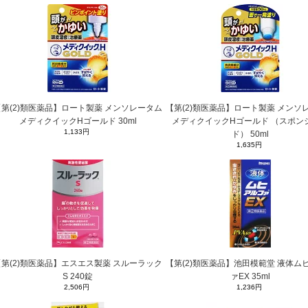
【第(2)類医薬品】ロート製薬 メンソレータム
【第(2)類医薬品】ロート製薬 メンソ
メディクイックHゴールド 30ml
メディクイックHゴールド （スポン
1,133円
ド） 50ml
1,635円
【第(2)類医薬品】エスエス製薬 スルーラック
【第(2)類医薬品】池田模範堂 液体ム
S 240錠
ァEX 35ml
2,506円
1,236円