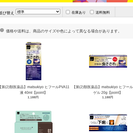
在庫あり
送料無料
並び替え
価格や送料は、商品のサイズや色によって異なる場合があります。
【第(2)類医薬品】matsukiyo ヒフールPVA11
【第(2)類医薬品】matsukiyo ヒフール
液 40ml【point】
ゲル 20g【point】
1,188円
1,188円