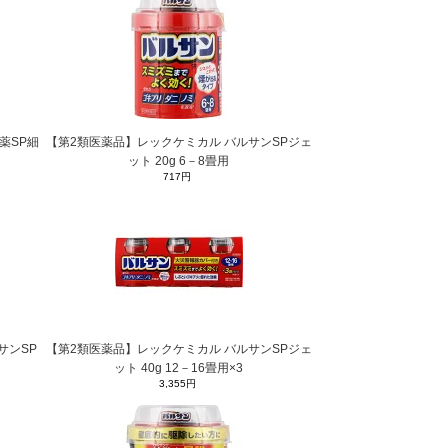
腸薬SP細
【第2類医薬品】レックケミカル バルサンSPジェ
ット 20g 6－8畳用
717円
サンSP
【第2類医薬品】レックケミカル バルサンSPジェ
ット 40g 12－16畳用×3
3,355円