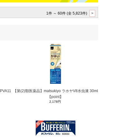
1件 ～ 60件 (全 5,823件)
>
PVA11
【第(2)類医薬品】matsukiyo ラホヤV8水虫液 30ml
【point】
2,178円