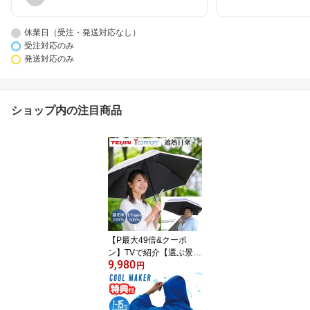
休業日（受注・発送対応なし）
受注対応のみ
発送対応のみ
ショップ内の注目商品
【P最大49倍&クーポ
ン】TVで紹介【選ぶ景
9,980
品】 テイジン アクシア T
円
comfort 晴雨 男女兼用遮
熱パラソル 折りたたみ
日傘 遮熱日傘 巾着付 UV