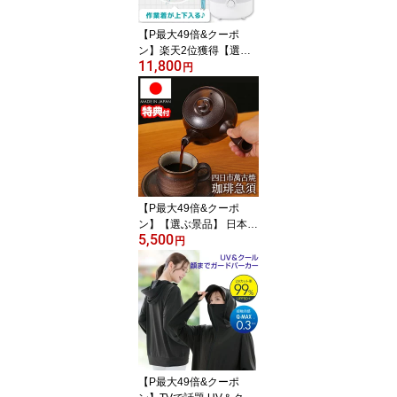
勢 サンダル カネコ 美脚
サンダル 金子 タダシ ス
【P最大49倍&クーポ
リッ
ン】楽天2位獲得【選ぶ
11,800
景品】 サンコー バケツ
円
ランドリー2 小型洗濯機
お湯が使えるコンパクト
洗濯機 BUCKETSWH ミ
ニ洗濯機 40度のお湯 縦
型洗濯機 折り畳み 小型
洗濯器 衣類洗濯機 靴洗
濯機 バケツ洗濯機 洗濯
バケツ おひとり様洗濯機
【P最大49倍&クーポ
小型洗濯
ン】【選ぶ景品】 日本製
5,500
万古焼 コーヒー急須 誰
円
でも簡単 本格コーヒー
萬古焼 急須コーヒー コ
ーヒーマシン 珈琲急須
職人手作り 480ml フィル
ター不要 コーヒーポット
ドリップコーヒー ポット
水出しコーヒー 珈琲マシ
ン ティーポット コーヒ
【P最大49倍&クーポ