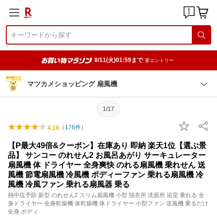
8/11(火)01:59まで
要エントリー
マツカメショッピング 扇風機
1/17
（
176
件）
4.16
【P最大49倍&クーポン】在庫あり 即納 楽天1位【選ぶ景
品】 サンコー のれせん2 お風呂あがり サーキュレーター
扇風機 体 ドライヤー 全身爽快 のれる扇風機 乗れせん 送
風機 節電扇風機 冷風機 ボディーファン 乗れる扇風機 冷
風機 冷風ファン 乗れる扇風器 乗る
熱中症予防 新型 のれせん2 スリム扇風機 小型 脱衣所 洗面所 浴室 乗れる 全
身ドライヤー 全身乾燥機 体乾燥機 体ドライヤー 小型ファン 送風機 乗るだけ
全身 ボディ