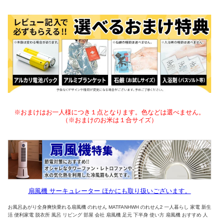
※おまけはお一人様につき１点となります。色などは選べません。
（※おまけのお米は１合サイズ）
扇風機 サーキュレーター ほかにも取り扱いございます。
お風呂あがり全身爽快乗れる扇風機 のれせん MATFANHWH のれせん2 一人暮らし 家電 新生
活 便利家電 脱衣所 風呂 リビング 部屋 会社 扇風機 足元 下半身 使い方 扇風機 おすすめ 人