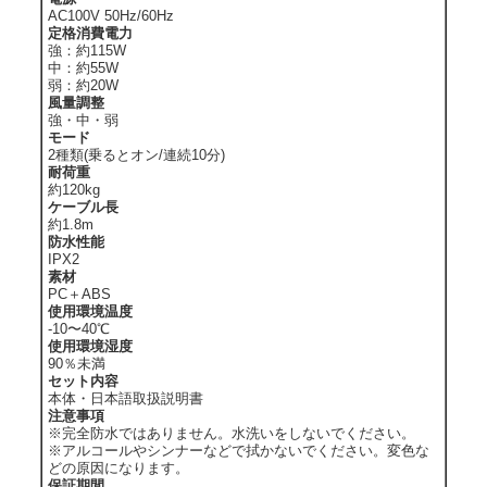
AC100V 50Hz/60Hz
定格消費電力
強：約115W
中：約55W
弱：約20W
風量調整
強・中・弱
モード
2種類(乗るとオン/連続10分)
耐荷重
約120kg
ケーブル長
約1.8m
防水性能
IPX2
素材
PC＋ABS
使用環境温度
-10〜40℃
使用環境湿度
90％未満
セット内容
本体・日本語取扱説明書
注意事項
※完全防水ではありません。水洗いをしないでください。
※アルコールやシンナーなどで拭かないでください。変色な
どの原因になります。
保証期間