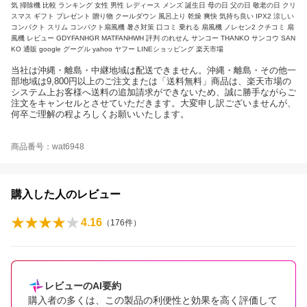
気 掃除機 比較 ランキング 女性 男性 レディース メンズ 誕生日 母の日 父の日 敬老の日 クリ
スマス ギフト プレゼント 贈り物 クールダウン 風呂上り 乾燥 爽快 気持ち良い IPX2 涼しい
コンパクト スリム コンパクト扇風機 暑さ対策 口コミ 乗れる 扇風機 ノレセン2 クチコミ 扇
風機 レビュー GDYFANHGR MATFANHWH 評判 のれせん サンコー THANKO サンコウ SAN
KO 通販 google グーグル yahoo ヤフー LINEショッピング 楽天市場
当社は沖縄・離島・中継地域は配送できません。沖縄・離島・その他一
部地域は9,800円以上のご注文または「送料無料」商品は、楽天市場の
システム上お客様へ送料の追加請求ができないため、誠に勝手ながらご
注文をキャンセルとさせていただきます。大変申し訳ございませんが、
何卒ご理解の程よろしくお願いいたします。
商品番号：wat6948
購入した人のレビュー
4.16
（
176
件）
レビューのAI要約
購入者の多くは、この製品の利便性と効果を高く評価して