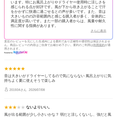
います。特にお風呂上がりやドライヤー使用時に涼しさを
感じられる点が好評です。風が下から吹き上がることで汗
をかかずに快適に過ごせるとの声が多いです。また、音は
大きいものの許容範囲内と感じる購入者が多く、全体的に
満足度が高いです。また一部の購入者からは、風量や耐久
性に関する指摘があります。
さらに表示
直近のレビューを元にした生成AIによる要約であり正確性や適切性は保証されませ
ん。商品レビューの内容はご自身でお確かめ下さい。要約のご利用は
利用規約
が適
用されます。
音は大きいがドライヤーしてるので気にならない 風呂上がりに気
持ちよく夏に使えそうで楽しみ
201934
さん
2026/07/08
ないよりいい。
風が出る範囲が少し小さいかな？ 弱だと涼しくないし、強だと風