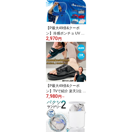
＆遮光100％カッット 軽
量 日傘 晴雨兼用 遮熱パ
ラソル シェード 日傘 長
傘 TEIJIN ティーコンフ
ォート ナノフロント シ
【P最大49倍&クーポ
ール
ン】冷感ポンチョ UV Act
2,970
ivital 冷感 体感-15℃ クー
円
ルメイカー 冷却タオルポ
ンチョ アクティバイタル
クールメーカー 水冷服
冷感タオル UVカット 冷
房服 熱中症予防 接触冷
感 アイスタオル 冷却服
タオルポンチョ ベスト
日焼け防止 日除け
【P最大49倍&クーポ
ン】TVで紹介 楽天1位 兼
7,980
子ただし 兼子ストレッチ
円
～
サンダルEX /兼子ストレ
ッチサンダル 美姿勢 足
裏ストレッチサンダル K
aneko stretch サンダル
ドSトレーナー リカバリ
ー SSSストレッチ 美姿