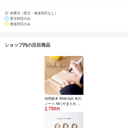
休業日（受注・発送対応なし）
受注対応のみ
発送対応のみ
ショップ内の注目商品
信州経木 Shiki bun 木の
ノート A6 | やまとわ 紙
2,750
木 御朱印帳 伊那谷アカ
円
マツ使用 サステナブル
文具 ギフト シキ