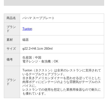
商品名
バハマ スーププレート
ブラン
Tuxton
ド
素材
磁器
サイズ
φ22.2×H4.1cm 260ml
生産国：中国
備考
電子レンジ・食洗機：OK
Tuxton（タクストン）は全米のレストランに支持されて
いるテーブルウェアブランド。
古き良きアメリカンダイナーを思わせるぼってりとした
ブラン
肉厚ボディにビンテージのような雰囲気がテーブルのス
ド
パイスに。
レストランでの使用を想定した業務用食器なので耐久に
も優れています。