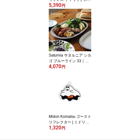
5,390
ャンドル｜Species by th
円
e Thousands 100%天然
アロマキャンドル エッセ
ンシャルオイル フレグラ
ンスオイル クリスマスプ
レゼント ギフト 結婚祝
い 贈りもの【SS30】
Saturnia サタルニア シカ
ゴ ブルーライン 33｜食
4,070
器 フラット プレート 平
円
皿 キッチン用品 イタリ
ア製 テーブルウェア シ
ンプル ライン 33cm 磁器
おしゃれ 料理 映える楕
円 あす楽 ZAKKAWORK
S
Midori Komatsu ゴースト
リフレクター | ミドリコ
1,320
マツ ゴースト リフレク
円
ター "ホワイト" キーホル
ダー 反射キーホルダー