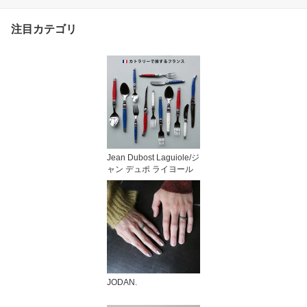
交通安全 フィンランド製
2倍光る反射材 バッグチ
注目カテゴリ
ャーム 自転車 通勤 通学
アウトドア おしゃれ か
わいい おばけ
Jean Dubost Laguiole/ジ
ャン デュポ ライヨール
JODAN.