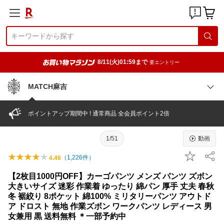
8/11(火)01:59まで
要エントリー
MATCH麻吉
ポイントアップ期間中 ! 通常商品 全会員ポイント2倍
1/51
動画
（
1,226
件）
4.46
【2枚目1000円OFF】カーゴパンツ メンズ パンツ ズボン
大きいサイズ 迷彩 作業着 ゆったり 綿パン 厚手 丈夫 春秋
冬 裾絞り 8ポケット 綿100% ミリタリーパンツ アウトド
ア ドロスト 無地 作業ズボン ワークパンツ レディース 男
女兼用 黒 送料無料 ＊一部予約中