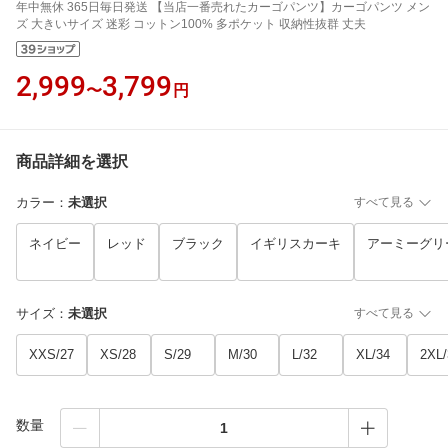
年中無休 365日毎日発送 【当店一番売れたカーゴパンツ】カーゴパンツ メン
ズ 大きいサイズ 迷彩 コットン100% 多ポケット 収納性抜群 丈夫
2,999
3,799
〜
円
商品詳細を選択
カラー
：
未選択
すべて見る
ネイビー
レッド
ブラック
イギリスカーキ
アーミーグリ
サイズ
：
未選択
すべて見る
XXS/27
XS/28
S/29
M/30
L/32
XL/34
2XL/
数量