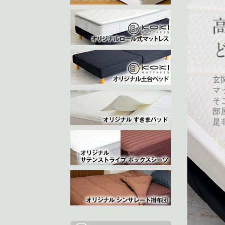
玄
マ
そ
部
是