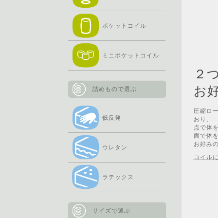
ポケットコイル
ミニポケットコイル
２
お
詰めもので選ぶ
圧縮ロ
低反発
おり、
点で体を
面で体を
お好み
ウレタン
コイル
ラテックス
サイズで選ぶ