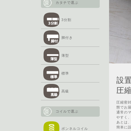
カタチで選ぶ
3分割
脚付き
薄型
標準
設
圧
高級
圧縮密
態でお
コイルで選ぶ
通常のマ
やすく、
あとは
簡単に
ボンネルコイル