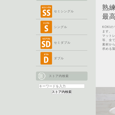
熟
セミシングル
最
シングル
KOKI
ます。
マット
等、全
セミダブル
素材か
求める
ダブル
ストア内検索