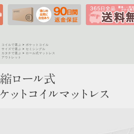
>
コイルで選ぶ
>
ポケットコイル
>
サイズで選ぶ
>
セミシングル
>
カタチで選ぶ
>
ロール式マットレス
>
アウトレット