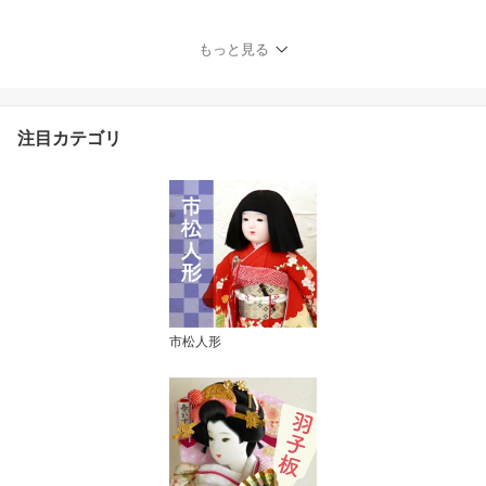
定 伝統工芸士 錆朱 鉄紺
萌葱 5月人形 端午の節句
初節句 増村人形店 MMN
もっと見る
0085
注目カテゴリ
市松人形