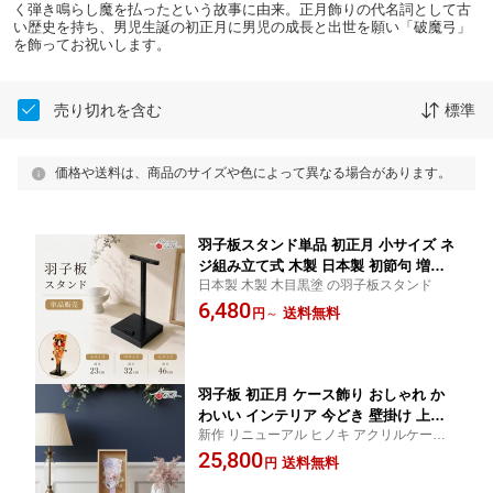
く弾き鳴らし魔を払ったという故事に由来。正月飾りの代名詞として古
い歴史を持ち、男児生誕の初正月に男児の成長と出世を願い「破魔弓」
を飾ってお祝いします。
売り切れを含む
標準
価格や送料は、商品のサイズや色によって異なる場合があります。
羽子板スタンド単品 初正月 小サイズ ネ
ジ組み立て式 木製 日本製 初節句 増村
日本製 木製 木目黒塗 の羽子板スタンド
人形店 MMN0223
6,480
送料無料
円
～
羽子板 初正月 ケース飾り おしゃれ か
わいい インテリア 今どき 壁掛け 上品 6
新作 リニューアル ヒノキ アクリルケース
号 花水引 檜 ラウンドケース 壁掛け ナ
ミニ羽子板 初正月 お正月 お祝 プレゼント
25,800
チュラル 初節句 増村人形店 MMN0343
送料無料
円
小さい 初正月