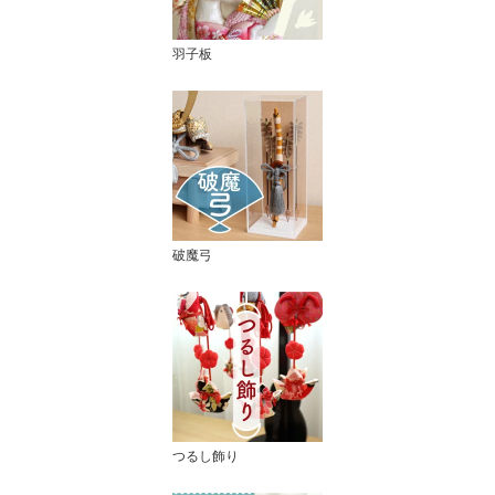
羽子板
破魔弓
つるし飾り