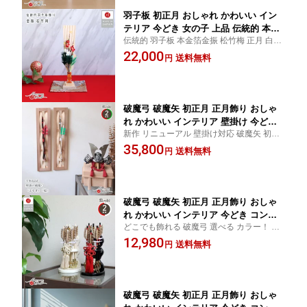
羽子板 初正月 おしゃれ かわいい イン
テリア 今どき 女の子 上品 伝統的 本金
伝統的 羽子板 本金箔金振 松竹梅 正月 白木
箔金振 松竹梅 白木 金襴 初節句 増村人
金襴
22,000
形店 MMN2772
送料無料
円
破魔弓 破魔矢 初正月 正月飾り おしゃ
れ かわいい インテリア 壁掛け 今どき
新作 リニューアル 壁掛け対応 破魔矢 初正
コンパクト ミニサイズ 上品 選べる 2種
月 赤 緑
35,800
類 焔 よもぎ 芳華流造花 破魔弓 白木 初
送料無料
円
節句 増村人形店 MMN3178
破魔弓 破魔矢 初正月 正月飾り おしゃ
れ かわいい インテリア 今どき コンパ
どこでも飾れる 破魔弓 選べる カラー！ ナ
クト ミニサイズ 上品 選べる 2種類 赤
チュラル 破魔矢 男 厄除け お正月
12,980
糸/茶糸 破魔弓 6号 寿 初節句 増村人形
送料無料
円
店 MMN3259
破魔弓 破魔矢 初正月 正月飾り おしゃ