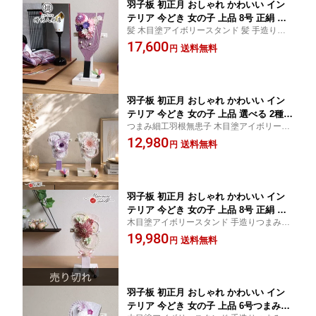
羽子板 初正月 おしゃれ かわいい イン
テリア 今どき 女の子 上品 8号 正絹 つ
髪 木目塗アイボリースタンド 髪 手造りつ
まみ 細工 パープル 初節句 増村人形店
まみ細工 梅結び
17,600
MMN0500
送料無料
円
羽子板 初正月 おしゃれ かわいい イン
テリア 今どき 女の子 上品 選べる 2種類
つまみ細工羽根無患子 木目塗アイボリース
6号水引羽子板 ピンク七宝、パープル雲
タンド
12,980
立涌 初節句 増村人形店 MMN1653
送料無料
円
羽子板 初正月 おしゃれ かわいい イン
テリア 今どき 女の子 上品 8号 正絹 つ
木目塗アイボリースタンド 手造りつまみ細
まみ 細工 くすみピンク 初節句 増村人
工 水引 雲立涌 パール風
19,980
形店 MMN1682
送料無料
円
羽子板 初正月 おしゃれ かわいい イン
テリア 今どき 女の子 上品 6号つまみ羽