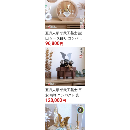
鍬形 初節句 増村人形店
MMN2743
五月人形 伝統工芸士 誠
山 ケース飾り コンパク
96,800
ト 兜飾り 選べる 2種類
円
淡萌黄色兜/淡黒水色兜 5
月人形 端午の節句 初節
句 増村人形店 MMN2744
五月人形 伝統工芸士 平
安 晴峰 コンパクト 兜飾
128,000
り 7号 大和 印伝 吹き返
円
し 淡茶 ブラウン ベージ
ュ ブロンズ 兜 艶消し 細
密 裾金具 雄山 5月人形
端午の節句 初節句 増村
人形店 MMN3092