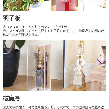
羽子板
古来より続く子どもを想うカタチ ‥「羽子板」。
赤ちゃんが誕生して初めて迎えるお正月には美しい、無病息災の願いが
込められた羽子板を是非。
破魔弓
読んで字の如く「弓で魔を破る」という意味で、その語源は弓の弦を強