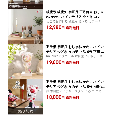
破魔弓 破魔矢 初正月 正月飾り おしゃ
れ かわいい インテリア 今どき コンパ
どこでも飾れる 破魔弓 選べる カラー！ ナ
クト ミニサイズ 上品 選べる 2種類 黒
チュラル 破魔矢 男 厄除け お正月
12,980
塗/白塗 破魔弓 6号 寿 国鳥 天然本キジ
送料無料
円
羽根 五本矢 初節句 増村人形店 MMN04
87
羽子板 初正月 おしゃれ かわいい イン
テリア 今どき 女の子 上品 6号 正絹 つ
bouquet ボタニカル 木目塗アイボリースタ
まみ細工 ブーケ 初節句 増村人形店 MM
ンド 手造りつまみ細工 水引 パール風 つむ
19,800
N0497
送料無料
円
ぎ糸
羽子板 初正月 おしゃれ かわいい イン
テリア 今どき 女の子 上品 6号正絹つま
鶴 木目塗アイボリースタンド 赤 白 手造り
み羽子板 縁起物 初節句 増村人形店 MM
つまみ細工 水引 パール風
18,000
N0498
送料無料
円