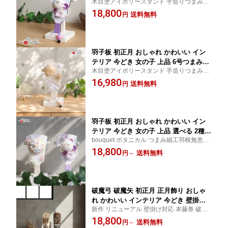
木目塗アイボリースタンド 手造りつまみ細
子板 パープル 初節句 増村人形店 MMN1
工
18,800
688
送料無料
円
羽子板 初正月 おしゃれ かわいい イン
テリア 今どき 女の子 上品 6号つまみ羽
木目塗アイボリースタンド 手造りつまみ細
子板 ベージュ 初節句 増村人形店 MMN1
工
16,980
690
送料無料
円
羽子板 初正月 おしゃれ かわいい イン
テリア 今どき 女の子 上品 選べる 2種類
bouquet ボタニカル つまみ細工羽根無患子
6号つまみ羽子板 パープル、ブーケ 初節
木目塗アイボリースタンド
18,800
句 増村人形店 MMN1695
送料無料
円
～
破魔弓 破魔矢 初正月 正月飾り おしゃ
れ かわいい インテリア 今どき 壁掛け
新作 リニューアル 壁掛け対応 本藤巻 破魔
コンパクト ミニサイズ 上品 選べる 2種
矢 雉 ヒノキ 無垢 初正月 ベージュ グレー
18,800
類 2way 破魔弓 白木、濃茶 国鳥 天然キ
送料無料
円
～