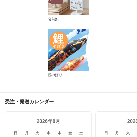
名前旗
鯉のぼり
受注・発送カレンダー
2026年8月
20
日
月
火
水
木
金
土
日
月
火