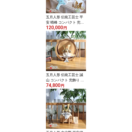
五月人形 伝統工芸士 平
安 晴峰 コンパクト 兜飾
120,000
り 選べる 2種類 正絹 淡
円
色糸浅黄/萌葱 金小札兜
雄山 5月人形 端午の節句
初節句 増村人形店 MMN
2641
五月人形 伝統工芸士 誠
山 コンパクト 兜飾り 淡
74,800
黒水色兜 月 丸 杉 ウォー
円
ルナット 37A 5月人形 端
午の節句 初節句 増村人
形店 MMN0074