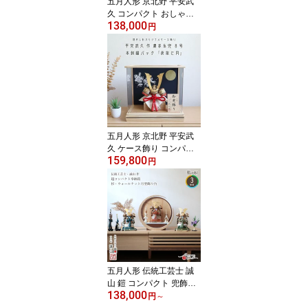
五月人形 京北野 平安武
久 コンパクト おしゃれ
138,000
兜飾り 京北野 平安 武久
円
正絹淡浅葱色 本金箔押金
小札兜 京製 京甲冑 5月人
形 端午の節句 初節句 増
村人形店 MMN1607
五月人形 京北野 平安武
久 ケース飾り コンパク
159,800
ト 兜飾り 京北野 平安 武
円
久 8号 正絹 赤糸 京製 京
甲冑 5月人形 端午の節句
初節句 増村人形店 MMN
27078
五月人形 伝統工芸士 誠
山 鎧 コンパクト 兜飾り
138,000
全身 奉納 奉納鎧 数量限
円
～