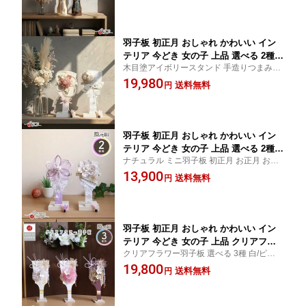
ジ羽根 初節句 増村人形店 MMN1701
羽子板 初正月 おしゃれ かわいい イン
テリア 今どき 女の子 上品 選べる 2種類
木目塗アイボリースタンド 手造りつまみ細
8号 正絹 つまみ 細工 くすみピンク ベー
工 水引 雲立涌 パール風
19,980
ジュ 初節句 増村人形店 MMN1724
送料無料
円
羽子板 初正月 おしゃれ かわいい イン
テリア 今どき 女の子 上品 選べる 2種類
ナチュラル ミニ羽子板 初正月 お正月 お祝
8号水引羽子板 ベージュ、パープル つま
初正月 小さい くすみ カラー
13,900
み細工 羽根 無患子 木目塗アイボリース
送料無料
円
タンド 初節句 増村人形店 MMN1844
羽子板 初正月 おしゃれ かわいい イン
テリア 今どき 女の子 上品 クリアフラ
クリアフラワー羽子板 選べる 3種 白/ピン
ワー羽子板 選べる 3種 白/ピンク/ボルド
ク/ボルドー 桜 水引 蝶
19,800
ー 桜 水引 蝶 初節句 増村人形店 MMN2
送料無料
円
620