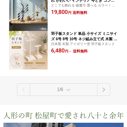
れ かわいい インテリア 今どき コンパ
どこでも飾れる 破魔弓 選べる カラー！ ナ
クト ミニサイズ 上品 選べる 2種類 黒/
チュラル 破魔矢 男 厄除け お正月 剣聖(黒)/
19,800
白 総木製 初節句 増村人形店 MMN3320
送料無料
円
光聖(白)
羽子板スタンド 単品 小サイズ ミニサイ
ズ 6号 8号 10号 ネジ組み立て式 木製 日
日本製 木製 アイボリー塗 羽子板スタンド
本製 初節句 初正月 増村人形店 MMN36
6,480
79
送料無料
円
～
1/6