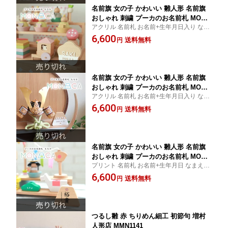
名前旗 女の子 かわいい 雛人形 名前旗
おしゃれ 刺繍 プーカのお名前札 MONA
アクリル 名前札 お名前+生年月日入り なま
CAもなか梅型 初節句 増村人形店 MMN1
え 命名旗 男の子
6,600
128
送料無料
円
名前旗 女の子 かわいい 雛人形 名前旗
おしゃれ 刺繍 プーカのお名前札 MONA
アクリル 名前札 お名前+生年月日入り なま
CAもなか 富士 初節句 増村人形店 MMN
え 命名旗 男の子
6,600
1129
送料無料
円
名前旗 女の子 かわいい 雛人形 名前旗
おしゃれ 刺繍 プーカのお名前札 MONA
プリント 名前札 お名前+生年月日 なまえ 命
CAもなか 富士 初節句 増村人形店 MMN
名旗 男の子
6,600
1130
送料無料
円
つるし雛 赤 ちりめん細工 初節句 増村
人形店 MMN1141