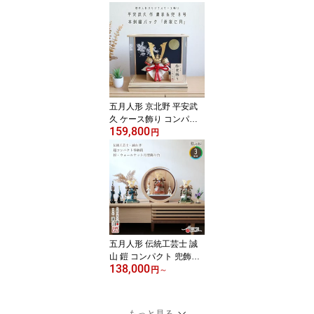
正絹淡浅葱色 本金箔押金
小札兜 京製 京甲冑 5月人
形 端午の節句 初節句 増
村人形店 MMN1607
五月人形 京北野 平安武
久 ケース飾り コンパク
159,800
ト 兜飾り 京北野 平安 武
円
久 8号 正絹 赤糸 京製 京
甲冑 5月人形 端午の節句
初節句 増村人形店 MMN
27078
五月人形 伝統工芸士 誠
山 鎧 コンパクト 兜飾り
138,000
全身 奉納 奉納鎧 数量限
円
～
定 伝統工芸士 錆朱 鉄紺
萌葱 5月人形 端午の節句
初節句 増村人形店 MMN
もっと見る