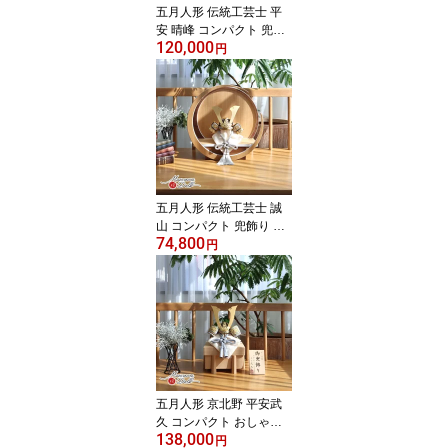
五月人形 伝統工芸士 平
安 晴峰 コンパクト 兜飾
120,000
り 選べる 2種類 正絹 淡
円
色糸浅黄/萌葱 金小札兜
雄山 5月人形 端午の節句
初節句 増村人形店 MMN
2641
五月人形 伝統工芸士 誠
山 コンパクト 兜飾り 淡
74,800
黒水色兜 月 丸 杉 ウォー
円
ルナット 37A 5月人形 端
午の節句 初節句 増村人
形店 MMN0074
五月人形 京北野 平安武
久 コンパクト おしゃれ
138,000
兜飾り 京北野 平安 武久
円