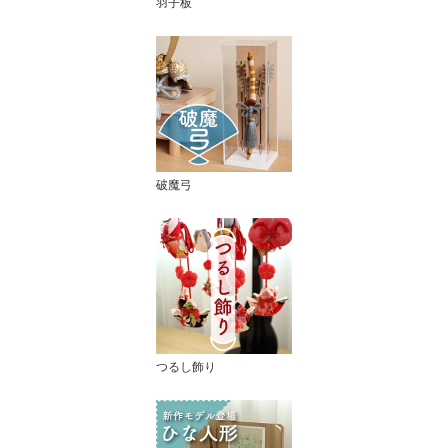
羽子板
破魔弓
つるし飾り