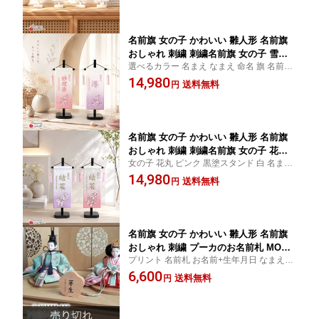
名前旗 女の子 かわいい 雛人形 名前旗
おしゃれ 刺繍 刺繍名前旗 女の子 雪輪
選べるカラー 名まえ なまえ 命名 旗 名前旗
リボン桜 ピンク パープル 黒塗スタンド
男の子 刺繍 節句 女の子 刺繍 桃 紫 グラデ
14,980
初節句 増村人形店 MMN0599
送料無料
円
ーション
名前旗 女の子 かわいい 雛人形 名前旗
おしゃれ 刺繍 刺繍名前旗 女の子 花丸
女の子 花丸 ピンク 黒塗スタンド 白 名まえ
ピンク 黒塗スタンド 初節句 増村人形店
なまえ 命名 旗 名前旗 男の子 刺繍 節句 女
14,980
MMN0606
送料無料
円
の子 刺繍
名前旗 女の子 かわいい 雛人形 名前旗
おしゃれ 刺繍 プーカのお名前札 MONA
プリント 名前札 お名前+生年月日 なまえ 命
CAもなか梅型 初節句 増村人形店 MMN1
名旗 男の子
6,600
127
送料無料
円