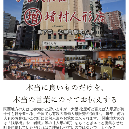
関西地方の方はご存知かと思いますが、大阪 松屋町と言えば人形店が何
十件も軒を並べる、全国でも有数の節句人形販売の激戦区。 毎年、何万
人ものお客様がこの町に節句人形をお求めに来られます。 関東地方の方
は「浅草橋」や「岩槻」等の【人形の町】をもっとぎゅっと密集させた
町を想像していただければご理解しやすいのではないでしょうか？