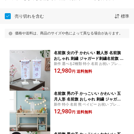
売り切れを含む
標準
価格や送料は、商品のサイズや色によって異なる場合があります。
名前旗 女の子 かわいい 雛人形 名前旗
おしゃれ 刺繍 ジャガード刺繍名前旗 特
新作 選べる2種類 特小 名前 お祝い プレゼ
小 吊るし飾り刺繍 ピンクブラウン パー
ント 名入れ 記念 誕生日 贈り物 初節句
12,980
プル 白塗スタンド dou 初節句 増村人形
送料無料
円
店 MMN0310
名前旗 男の子 かっこいい かわいい 五
月人形 名前旗 おしゃれ 刺繍 ジャガー
新作 特小 名前 熊 ベイビー お祝い プレゼン
ド刺繍名前旗 特小 ベビーくま 白塗スタ
ト 名入れ 記念 誕生日 贈り物 初節句
12,980
ンド dou 初節句 増村人形店 MMN0310
送料無料
円