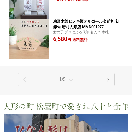
扇形木曽ヒノキ製オルゴール名前札 初
節句 増村人形店 MMN001277
女の子 プロによる代筆 名入れ 木札
6,580
送料無料
円
1/5