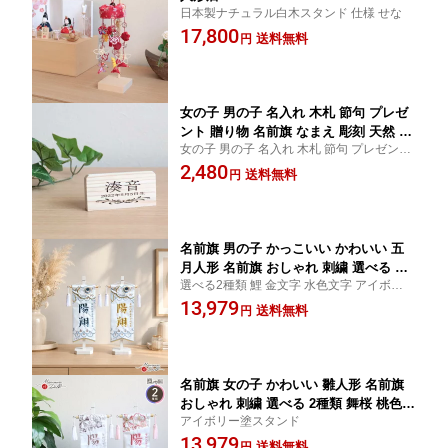
日本製ナチュラル白木スタンド 仕様 せな
17,800
送料無料
円
女の子 男の子 名入れ 木札 節句 プレゼ
ント 贈り物 名前旗 なまえ 彫刻 天然 名
女の子 男の子 名入れ 木札 節句 プレゼント
前プレート四角型 吉野杉 初節句 増村人
贈り物 名前旗 なまえ 彫刻 天然
2,480
形店 MMN0001183
送料無料
円
名前旗 男の子 かっこいい かわいい 五
月人形 名前旗 おしゃれ 刺繍 選べる 文
選べる2種類 鯉 金文字 水色文字 アイボリー
字色2色ジャガード刺繍名前旗 こいのぼ
塗りスタンド
13,979
り型ホワイトバージョン 初節句 増村人
送料無料
円
形店 MMN0001239
名前旗 女の子 かわいい 雛人形 名前旗
おしゃれ 刺繍 選べる 2種類 舞桜 桃色/
アイボリー塗スタンド
くすみ色 小 薄ピンクホワイト 初節句
13,979
増村人形店 MMN0001240
送料無料
円