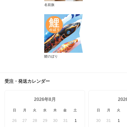
名前旗
鯉のぼり
受注・発送カレンダー
2026年8月
20
日
月
火
水
木
金
土
日
月
火
26
27
28
29
30
31
1
30
31
1