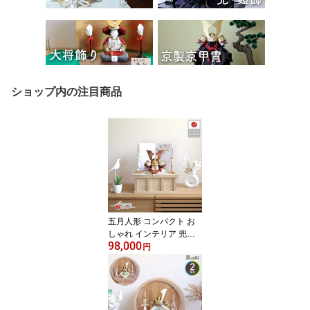
ショップ内の注目商品
五月人形 コンパクト お
しゃれ インテリア 兜飾
98,000
り 5月人形 端午の節句 鹿
円
革 唐草 本印伝ブロンズ
兜 透き漆 共吹き返し 大
鍬形 初節句 増村人形店
MMN2743