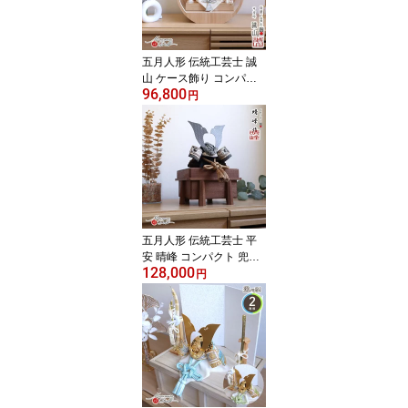
五月人形 伝統工芸士 誠
山 ケース飾り コンパク
96,800
ト 兜飾り 選べる 2種類
円
淡萌黄色兜/淡黒水色兜 5
月人形 端午の節句 初節
句 増村人形店 MMN2744
五月人形 伝統工芸士 平
安 晴峰 コンパクト 兜飾
128,000
り 7号 大和 印伝 吹き返
円
し 淡茶 ブラウン ベージ
ュ ブロンズ 兜 艶消し 細
密 裾金具 雄山 5月人形
端午の節句 初節句 増村
人形店 MMN3092