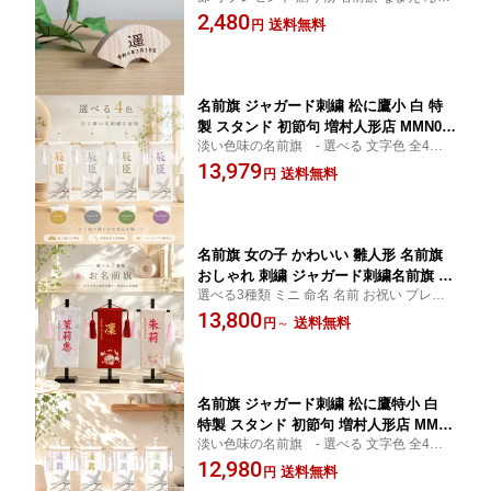
扇面 名前旗 男の子 刺繍 節句 女の子
2,480
名入れ 木札 初節句 増村人形店 MMN03
送料無料
円
13
名前旗 ジャガード刺繍 松に鷹小 白 特
製 スタンド 初節句 増村人形店 MMN03
淡い色味の名前旗 - 選べる 文字色 全4色 -
98
なまえ 命名旗 男の子 優しい 節句
13,979
送料無料
円
名前旗 女の子 かわいい 雛人形 名前旗
おしゃれ 刺繍 ジャガード刺繍名前旗 ミ
選べる3種類 ミニ 命名 名前 お祝い プレゼ
ニ マリ 市松柄 初節句 増村人形店 MMN
ント 名入れ 記念 誕生日 贈り物 初節句
13,800
0429
送料無料
円
～
名前旗 ジャガード刺繍 松に鷹特小 白
特製 スタンド 初節句 増村人形店 MMN0
淡い色味の名前旗 - 選べる 文字色 全4色 -
488
なまえ 命名旗 男の子 優しい 節句
12,980
送料無料
円