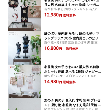
名前旗 男の子 かっこいい かわいい 五
月人形 名前旗 おしゃれ 刺繍 ジャガー
新作 特小 名前 お祝い プレゼント 名入れ 記
ド刺繍名前旗 特小 吉祥柄 招福小槌 黒
念 誕生日 贈り物 初節句
12,980
黒塗スタンド dou 初節句 増村人形店 M
送料無料
円
MN0310
鯉のぼり 室内鯉 吊るし 鯉の滝登り マ
ットブラック 大 小 室内用こいのぼり
新作 選べる2種類 三匹 鯉のぼり 黒 紺 室内
初節句 増村人形店 MMN0336
鯉 鯉のぼり 吊るし 室内用こいのぼり
16,800
送料無料
円
～
名前旗 女の子 かわいい 雛人形 名前旗
おしゃれ 刺繍 選べる 2種類 ジャガード
新作 選べるサイズ 白塗スタンド ちりめん
刺繍名前旗 ミニ 小 七宝 初節句 増村人
つまみ 吊るし 名まえ 刺繍 七宝 雲立涌
14,980
形店 MMN358
送料無料
円
女の子 男の子 名入れ 木札 節句 プレゼ
ント 贈り物 名前旗 なまえ 彫刻 天然 扇
節句 プレゼント 贈り物 名前旗 なまえ 彫刻
形名前プレート 吉野杉 女の子 男の子