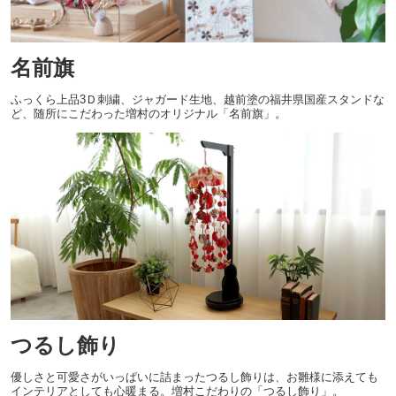
名前旗
ふっくら上品3Ｄ刺繍、ジャガード生地、越前塗の福井県国産スタンドな
ど、随所にこだわった増村のオリジナル「名前旗」。
つるし飾り
優しさと可愛さがいっぱいに詰まったつるし飾りは、お雛様に添えても
インテリアとしても心暖まる。増村こだわりの「つるし飾り」。