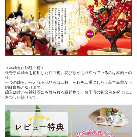
＜本繭玉正絹紅白梅＞
長野県産繭玉を使用した紅白梅。花びらが毛羽立っているのは本繭玉の
証。
一つの繭玉からとれる花びらは二枚、それを二重にした上品で豪華な正
絹紅白梅となります。
繭玉は昔から神社等にも飾られる縁起物で、お子様の初節句を祝うにふ
さわしい飾りです。