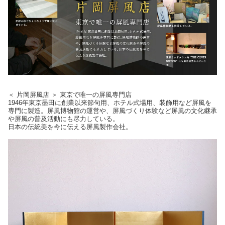
＜ 片岡屏風店 ＞ 東京で唯一の屏風専門店
1946年東京墨田に創業以来節句用、ホテル式場用、装飾用など屏風を
専門に製造。屏風博物館の運営や、屏風づくり体験など屏風の文化継承
や屏風の普及活動にも尽力している。
日本の伝統美を今に伝える屏風製作会社。