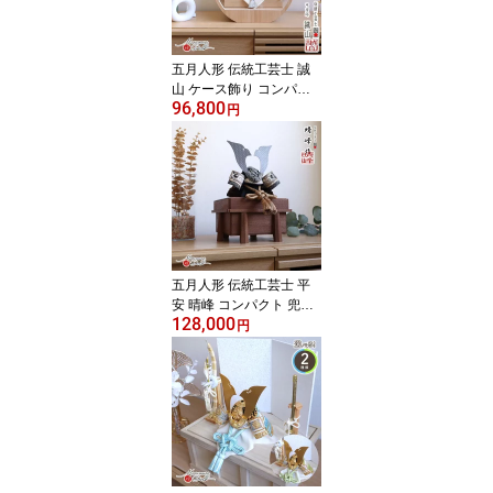
五月人形 伝統工芸士 誠
山 ケース飾り コンパク
96,800
ト 兜飾り 選べる 2種類
円
淡萌黄色兜/淡黒水色兜 5
月人形 端午の節句 初節
句 増村人形店 MMN2744
五月人形 伝統工芸士 平
安 晴峰 コンパクト 兜飾
128,000
り 7号 大和 印伝 吹き返
円
し 淡茶 ブラウン ベージ
ュ ブロンズ 兜 艶消し 細
密 裾金具 雄山 5月人形
端午の節句 初節句 増村
人形店 MMN3092