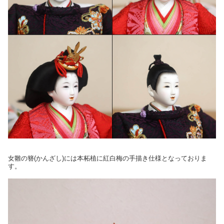
女雛の簪(かんざし)には本柘植に紅白梅の手描き仕様となっておりま
す。