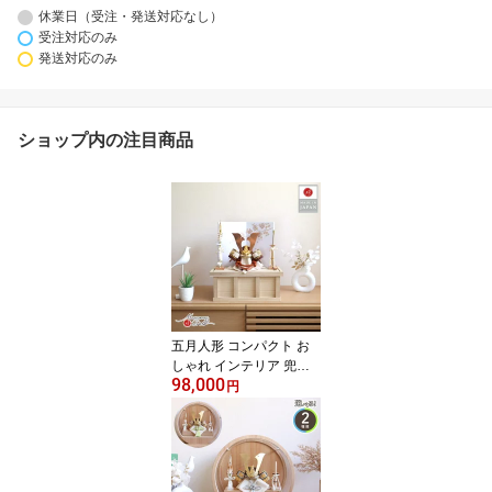
休業日（受注・発送対応なし）
受注対応のみ
発送対応のみ
ショップ内の注目商品
五月人形 コンパクト お
しゃれ インテリア 兜飾
98,000
り 5月人形 端午の節句 鹿
円
革 唐草 本印伝ブロンズ
兜 透き漆 共吹き返し 大
鍬形 初節句 増村人形店
MMN2743