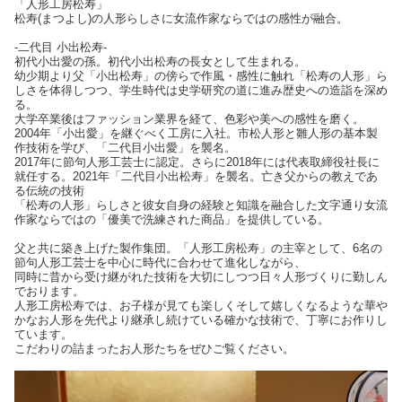
「人形工房松寿」
松寿(まつよし)の人形らしさに女流作家ならではの感性が融合。
-二代目 小出松寿-
初代小出愛の孫。初代小出松寿の長女として生まれる。
幼少期より父「小出松寿」の傍らで作風・感性に触れ「松寿の人形」ら
しさを体得しつつ、学生時代は史学研究の道に進み歴史への造詣を深め
る。
大学卒業後はファッション業界を経て、色彩や美への感性を磨く。
2004年「小出愛」を継ぐべく工房に入社。市松人形と雛人形の基本製
作技術を学び、「二代目小出愛」を襲名。
2017年に節句人形工芸士に認定。さらに2018年には代表取締役社長に
就任する。2021年「二代目小出松寿」を襲名。亡き父からの教えであ
る伝統の技術
「松寿の人形」らしさと彼女自身の経験と知識を融合した文字通り女流
作家ならではの「優美で洗練された商品」を提供している。
父と共に築き上げた製作集団。「人形工房松寿」の主宰として、6名の
節句人形工芸士を中心に時代に合わせて進化しながら、
同時に昔から受け継がれた技術を大切にしつつ日々人形づくりに勤しん
でおります。
人形工房松寿では、お子様が見ても楽しくそして嬉しくなるような華や
かなお人形を先代より継承し続けている確かな技術で、丁寧にお作りし
ています。
こだわりの詰まったお人形たちをぜひご覧ください。