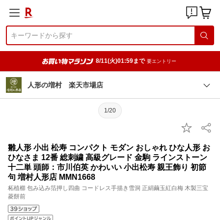
8/11(火)01:59まで
要エントリー
人形の増村 楽天市場店
1/20
雛人形 小出 松寿 コンパクト モダン おしゃれ ひな人形 お
ひなさま 12番 総刺繍 高級グレード 金駒 ラインストーン
十二単 頭師：市川伯英 かわいい 小出松寿 親王飾り 初節
句 増村人形店 MMN1668
柘植櫛 包み込み箔押し四曲 コードレス手描き雪洞 正絹繭玉紅白梅 木製三宝
菱餅前