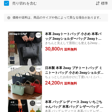
売り切れを含む
標準
価格や送料は、商品のサイズや色によって異なる場合があります。
本革 2wayトートバッグ 小さめ 本革バ
ッグ 2wayショルダーバッグ 2wayトー
きちんと見えして普段にも使える2wayショ
トバッグレディース ハンドバッグ レデ
ルダートートバッグ 2ウェイトート ファス
30,800
ィース レザートート 本革バック 日本製
送料無料
円
ナー付き 本革バック日本製 フォーマル カ
トートバッグ A5 仕切りが多い バッグ
ジュアル 通勤バッグ 本革バック レディー
マチ広め ポケット 肩掛け ペットボトル
ス レザーバッグ
入る
日本製 本革 2way プチトートバッグ ミ
ニトートバッグ 小さめ 2wayショルダー
ちょっとしたお出かけに丁度いいミニバッ
バッグ 本革バッグ レディース ハンドバ
グ。大きすぎず小さすぎず、でも丁度い
24,200
ッグ レザートート 肩掛け ペットボトル
送料無料
円
い。ショルダーベルトが付属しているから2
入る あおりポケット バッグインバッグ
通りの使い方可能。職人仕立て量産品には
ミニショルダーバッグ ミニポシェット
ない想い伝わる逸品です
本革 バッグ レディース 2way いちごち
ゃんバッグ 本革バッグ レザーバッグ い
本革 バッグ レディース 本革バッグ レザー
ちご型バッグ ショルダーバッグ 斜め掛