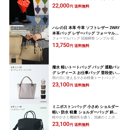
バッグ 2wayバッグ こんなバッグ見たこと
22,000
け おしゃれ 軽量 軽い 革 柔らかい ショ
送料無料
円
ない！ハンドバッグ＆斜めがけ ショルダー
ルダー いちごちゃん バッグ いちご型
バッグになる2way仕様使いやすい
レザー 高級
ハレの日 本革 牛革 ソフトレザー 2WAY
本革バッグ レザーバッグ フォーマルバ
フォーマルバッグ 冠婚葬祭 シンプル 収納
ッグ フォーマル セレモニー 2wayバッ
リボン 本革 バッグ シンプルながらふんわ
13,750
グ 本革 バッグ レディース 軽い 軽量 大
送料無料
円
りと女性らしいフォルムのフォーマルバッ
容量 革 レザー 冠婚葬祭 高級 ブランド
グ 卒園式 入学式 入園式
上品 MASUGI KYOTO 枡儀 京都
撥水 軽いトートバッグ バッグ 通勤バッ
グ レディース お仕事バッグ 普段使い
雨の日に使える小さめ軽量トートバッグ。
お弁当 小さめ 防水 柔らかい ipad b5 軽
お弁当や500mlのドリングボトルが入るの
23,100
量 通勤 高級 雨の日 ブランド ラクーオ
送料無料
円
でお仕事バッグや デイリーバッグとして最
カゴメ柄 エンボスボンディング LAQUO
適。復元力強く型崩れしにくいのが特徴の
H 031604
ウレタン材。
ミニボストンバッグ 小さめ ショルダー
軽い 防水 軽量 ショルダーバッグ 斜め
軽やかさと機能性を纏う、洗練のミニボス
がけ ボストンバッグ 横長バッグ かわい
トン。雨の日も使える！軽量で撥水加工。
23,100
い きれいめ 大人 普段使い 柔らかい 横
送料無料
円
復元力強く型崩れしにくいのが特徴のウレ
長 2wayバッグ ショルダー レディース