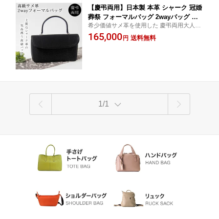
【慶弔両用】日本製 本革 シャーク 冠婚
葬祭 フォーマルバッグ 2wayバッグ レ
希少価値サメ革を使用した 慶弔両用大人の
ディース セレモニー サメ革 2way 本革
為の2wayフォーマルバッグ 艶やかな光沢が
165,000
バッグ 軽い 軽量 高級 薄い 薄型 ショル
送料無料
円
美しい大人が持つべく本格的バック 2wayバ
ダーバッグ フォーマル 使いやすい 丈夫
ッグ レディース 本革バッグ
大容量 大人 ブランド クレッシェンド
1/1