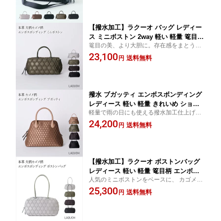
タン材。
ミニボストン 撥水 散歩 ブランド 篭目
柄 LAQUOH ラクーオ 031687
【撥水加工】ラクーオ バッグ レディー
ス ミニボストン 2way 軽い 軽量 篭目柄
篭目の美、より大胆に。存在感をまとう新
エンボスボンディング カゴメ柄 斜めが
たなミニボストン。撥水機能付き雨の日に
23,100
け ショルダーバッグ ハンドバッグ 柔ら
送料無料
円
も使える
かい 散歩 旅行 通勤 ブランド 031738 la
quoh きれいめ
撥水 ブガッティ エンボスボンディング
レディース 軽い 軽量 きれいめ ショル
軽量で雨の日にも使える撥水加工仕上げ。
ダーバッグ ミニバッグ 普段使い 柔らか
ショルダーベルト付きで肩掛けにもでき
24,200
い 散歩 通勤 高級 防水 ブランド ラクー
送料無料
円
る。きれいめ大人トートバッグ復元力強く
オ 2way laquoh 031740 篭目柄
型崩れしにくいのが特徴のウレタン材。
【撥水加工】ラクーオ ボストンバッグ
レディース 軽い 軽量 篭目柄 エンボス
人気のミニボストンをベースに、 カゴメラ
ボンディング カゴメ柄 ハンドバッグ 柔
ージパターンとともに一回り大きく再構
25,300
らかい 散歩 旅行 通勤 ブランド 031817
送料無料
円
築。撥水機能付き雨の日にも使える
laquoh きれいめ