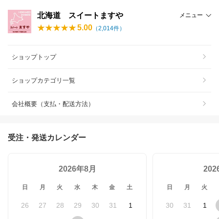
北海道 スイートますや
メニュー
5.00
（
2,014
件）
ショップトップ
ショップカテゴリ一覧
会社概要（支払・配送方法）
受注・発送カレンダー
2026年8月
20
日
月
火
水
木
金
土
日
月
火
26
27
28
29
30
31
1
30
31
1