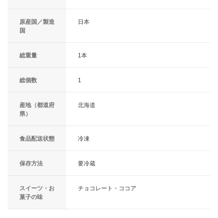
原産国／製造
日本
国
総重量
1本
総個数
1
産地（都道府
北海道
県）
食品配送状態
冷凍
保存方法
要冷蔵
スイーツ・お
チョコレート・ココア
菓子の味