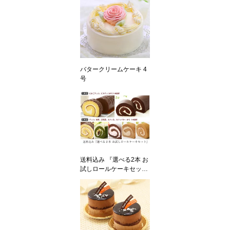
バタークリームケーキ 4
号
送料込み 『選べる2本 お
試しロールケーキセッ
ト』（お一人様2回まで
ご購入頂けます）◎四
国・中国・九州は+送料8
00円、沖縄は配送不可