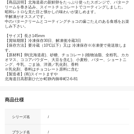
【商品説明】北海道産の新鮮卵をたっぷり使ったスポンジで、バターク
リームを巻き込み、スイートチョコレートでコーティングしました。
昭和レトロな見た目と懐かしの味わいが楽しめます。
半解凍がオススメです。
中のバタークリームとコーティングチョコの歯ごたえのある食感をお楽
しみ下さい。
【サイズ】長さ145mm
【賞味期限】冷凍保存30日、解凍後冷蔵3日
【保存方法】要冷蔵（10℃以下）又は 冷凍保存※冷凍便で発送致しま
す。
【原材料】卵(北海道産)、砂糖、チョコレート(植物油脂、全粉乳、カカ
オマス、ココアパウダー、大豆を含む)、小麦粉、バター、ショートニ
ング、牛乳、ごま油、洋酒／乳化剤、香料
※乳化剤、香料はチョコレート原料に含む
【製造者】(有)スイートますや
北海道日高郡新ひだか町静内御幸町2-6-81
商品仕様
シリーズ名
/
ブランド名
/