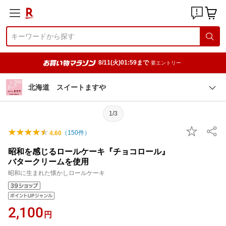
8/11(火)01:59まで
要エントリー
北海道 スイートますや
1/3
（
150
件）
4.60
昭和を感じるロールケーキ『チョコロール』
バタークリームを使用
昭和に生まれた懐かしロールケーキ
2,100
円