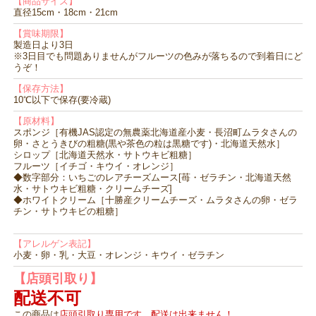
【商品サイズ】
直径15cm・18cm・21cm
【賞味期限】
製造日より3日
※3日目でも問題ありませんがフルーツの色みが落ちるので到着日にど
うぞ！
【保存方法】
10℃以下で保存(要冷蔵)
【原材料】
スポンジ［有機JAS認定の無農薬北海道産小麦・長沼町ムラタさんの
卵・さとうきびの粗糖(黒や茶色の粒は黒糖です)・北海道天然水］
シロップ［北海道天然水・サトウキビ粗糖］
フルーツ［イチゴ・キウイ・オレンジ］
◆数字部分：いちごのレアチーズムース[苺・ゼラチン・北海道天然
水・サトウキビ粗糖・クリームチーズ]
◆ホワイトクリーム［十勝産クリームチーズ・ムラタさんの卵・ゼラ
チン・サトウキビの粗糖］
【アレルゲン表記】
小麦・卵・乳・大豆・オレンジ・キウイ・ゼラチン
【店頭引取り】
配送不可
この商品は
店頭引取り専用です。配送は出来ません！