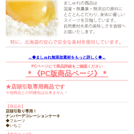
→◆ましゅれ無添加素材をもっと詳しく◆←
PCページにて商品詳細をご確認ください
＊《PC版商品ページ》＊
★店頭引取専用商品です
※他商品との同梱包は出来ません！
【商品名】
店頭引取り専用！
ナンバーデコレーションケーキ
◆フルーツ
◆いちご