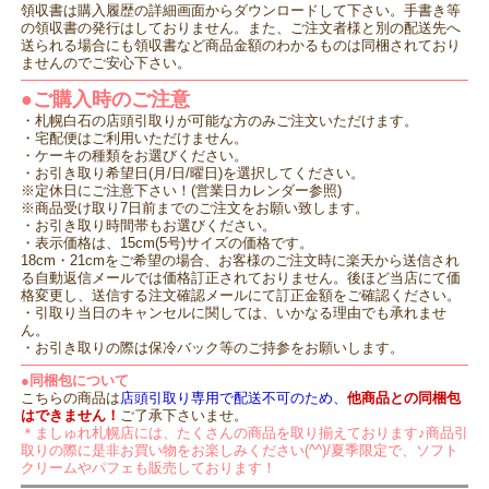
領収書は購入履歴の詳細画面からダウンロードして下さい。手書き等
の領収書の発行はしておりません。また、ご注文者様と別の配送先へ
送られる場合にも領収書など商品金額のわかるものは同梱されており
ませんのでご安心下さい。
●ご購入時のご注意
・札幌白石の店頭引取りが可能な方のみご注文いただけます。
・宅配便はご利用いただけません。
・ケーキの種類をお選びください。
・お引き取り希望日(月/日/曜日)を選択してください。
※定休日にご注意下さい！(営業日カレンダー参照)
※商品受け取り7日前までのご注文をお願い致します。
・お引き取り時間帯もお選びください。
・表示価格は、15cm(5号)サイズの価格です。
18cm・21cmをご希望の場合、お客様のご注文時に楽天から送信され
る自動返信メールでは価格訂正されておりません。後ほど当店にて価
格変更し、送信する注文確認メールにて訂正金額をご確認ください。
・引取り当日のキャンセルに関しては、いかなる理由でも承れませ
ん。
・お引き取りの際は保冷バック等のご持参をお願いします。
●同梱包について
こちらの商品は
店頭引取り専用で配送不可のため、
他商品との同梱包
はできません！
ご了承下さいませ。
＊ましゅれ札幌店には、たくさんの商品を取り揃えております♪商品引
取りの際に是非お買い物をお楽しみください(^^)/夏季限定で、ソフト
クリームやパフェも販売しております！