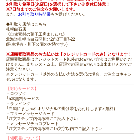
お引取り希望日(来店日)を選択して下さい※定休日注意！
※7日前までのご注文をお願いします。
また、
お引き取り時間帯
もお選びください。
◆引取り店舗はこちら
札幌白石店
《自然素材の菓子工房ましゅれ》
北海道札幌市白石区川北2条3丁目7-22
(駐車場有・川下公園のお隣です♪)
※店頭受取商品のお支払いは【クレジットカードのみ】となります！
店頭受取商品はクレジットカード以外のお支払い方法はご利用いただ
けません。またシステム上、店頭での現金支払いは出来ませんのでご
注意ください。
※クレジットカード以外の支払い方法を選択の場合、ご注文はキャン
セルになります。
【対応サービス】
・ロウソク
└5本無料サービス
・ラッピング
└白箱にましゅれオリジナルの掛け帯をお付けします♪(無料)
・フリーメッセージカード
└注文ステップ内備考欄にご記入下さい
・メッセージチョコプレート
└注文ステップ内備考欄に15文字以内でご記入下さい
【領収書について】