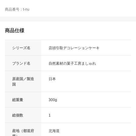
商品番号：t-nu
商品仕様
シリーズ名
店頭引取デコレーションケーキ
ブランド名
自然素材の菓子工房ましゅれ
原産国／製造
日本
国
総重量
300g
総個数
1
産地（都道府
北海道