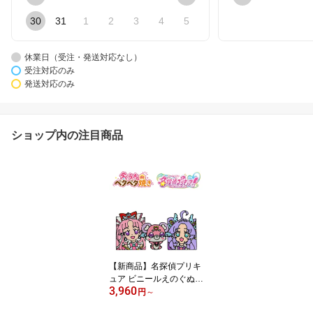
30
31
1
2
3
4
5
休業日（受注・発送対応なし）
受注対応のみ
発送対応のみ
ショップ内の注目商品
【新商品】名探偵プリキ
ュア ビニールえのぐぬり
3,960
え おうちdeペタペタ焼
円
～
き 工作キット 知育玩具