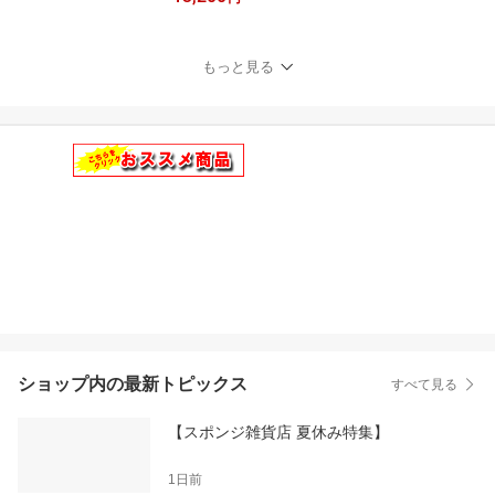
しゃれ ビール 泡立ち 飲
み口 コーヒー プレゼン
ト 乾杯 送別会 誕生日 記
もっと見る
念 退職祝い 転勤 異動 忘
年会 景品 母の日 贈り物
ギフト
ショップ内の最新トピックス
すべて見る
【スポンジ雑貨店 夏休み特集】
1日前