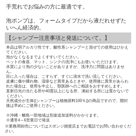
手荒れでお悩みの方に最適です。
泡ポンプは、フォームタイプだから液だれせずた
いへん経済的。
【シャンプー注意事項と発送について。】
本品は弱アルカリ性です。酸性系シャンプーと混ぜての使用はひかえ
てください。
泡がなくなるまでよくすすいでください。
ペットの食器、マット、シンクの洗浄にもお使いいただけます。
水質により泡の少ないことがありますが、洗浄力に問題はありませ
ん。
目に入った場合は、こすらず、すぐに清水で洗い流してください。
皮膚に傷や腫れ物、湿疹など異常あるときや、使用後に異常があらわ
れた場合は、使用を中止し、獣医師へのご相談をおすすめします。
直射日光の当たる所や40度以上になる所、凍結する所には置かないで
ください。
天然成分が主体((シャンプーは植物原料100％))の商品ですので、開封
後は早めにご使用ください。
※沖縄・離島一部地域は別途追加送料がかかります。
※通常4～6営業日で発送
※業務用卸売についてはスポンジ雑貨店までお電話でお問い合わせくだ
さい。