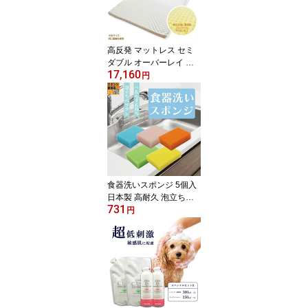
キャンプ 持ち運び
高反発 マットレス セミ
ダブル オーバーレイ 高
17,160
硬度 硬め 体圧分散 寝返
円
りサポート 日本製 D-SL
EEP ブリヂストン 軽量
通気性 快眠 敷き布団 ベ
ッドマット 来客用 車中
泊 キャンプ 持ち運び
食器洗いスポンジ 5個入
日本製 高耐久 泡立ち抜
731
群 長持ち キッチンスポ
円
ンジ 水切れ良好 油汚れ
皿洗い 台所掃除 お風呂
掃除 食器用スポンジ 掃
除用品 業務用 衛生的 ま
とめ買い 備品