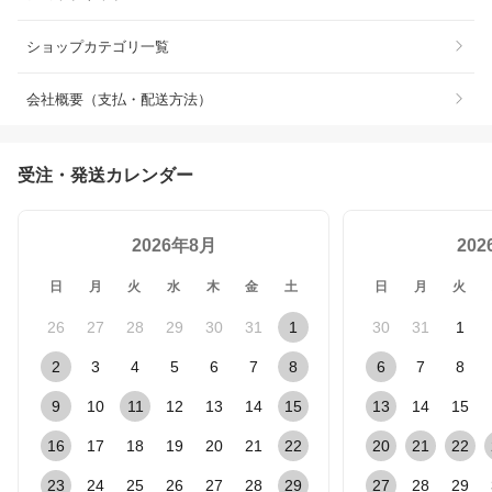
ショップカテゴリ一覧
会社概要（支払・配送方法）
受注・発送カレンダー
2026年8月
20
日
月
火
水
木
金
土
日
月
火
26
27
28
29
30
31
1
30
31
1
2
3
4
5
6
7
8
6
7
8
9
10
11
12
13
14
15
13
14
15
16
17
18
19
20
21
22
20
21
22
23
24
25
26
27
28
29
27
28
29