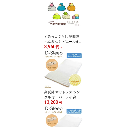
自由工作 夏休み工作 手
作り工作 クラフト 色ぬ
り おうち遊び プレゼン
ト キャラクターグッズ
誕生日 女の子 保育園 幼
稚園 小学生 かわいい グ
ッズ
すみっコぐらし 第四弾
ぺんぎん？ ビニールえの
3,960
ぐぬりえ おうちdeペタ
円
～
ペタ焼き 工作キット 知
育玩具 自由工作 夏休み
工作 手作り工作 クラフ
ト 色ぬり おうち遊び プ
レゼント キャラクターグ
ッズ 誕生日 女の子 保育
園 幼稚園 小学生 かわい
い グッズ
高反発 マットレス シン
グル オーバーレイ 高硬
13,200
度 硬め 体圧分散 寝返り
円
サポート 日本製 D-SLEE
P ブリヂストン 軽量 通
気性 快眠 敷き布団 ベッ
ドマット 来客用 車中泊