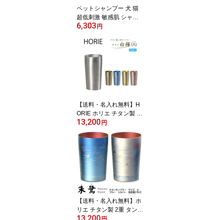
ペットシャンプー 犬 猫
超低刺激 敏感肌 シャン
6,303
プー コンディショナー
円
セットR 天然成分 皮膚保
護 多頭飼い まとめ買い
プロ仕様 300ml詰替×2本
250mlコンディショナー
×2本 CDC Mt.WOOD
【送料・名入れ無料】H
ORIE ホリエ チタン製 2
13,200
重 タンブラー 白樺 大 35
円
0cc 全5色 泡立ち グラス
ジョッキ ビール ハイボ
ール 父の日 母の日 贈り
物 贈答品 送別会 乾杯 景
品 ギフト お祝い プレゼ
ント 還暦祝い 結婚祝い
【送料・名入れ無料】ホ
リエ チタン製 2重 タンブ
13,200
ラー 朱鷺 小 桐箱入り お
円