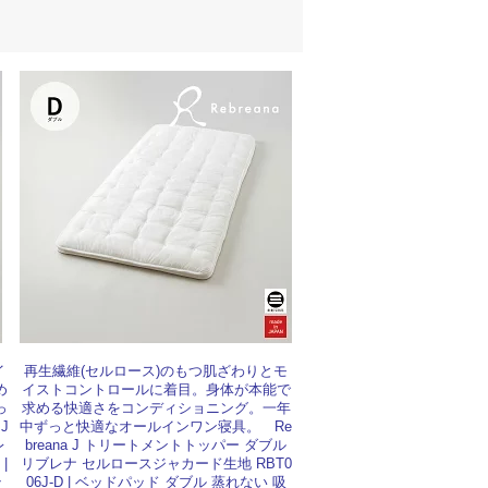
イ
再生繊維(セルロース)のもつ肌ざわりとモ
め
イストコントロールに着目。身体が本能で
っ
求める快適さをコンディショニング。一年
J
中ずっと快適なオールインワン寝具。 Re
レ
breana J トリートメントトッパー ダブル
|
リブレナ セルロースジャカード生地 RBT0
テ
06J-D | ベッドパッド ダブル 蒸れない 吸