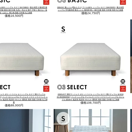
ル100％ シングル キナリ BAYS081S | 敷き布団 S 敷布団 敷
03BASIC 敷ふとん(固わた入り) ウール100％ シングル キナリ BAKS522S | 敷き布団
消臭 吸湿 体圧分散 丸洗い 洗える 寝汗 汗取り 蒸れない 保
シングル 羊毛敷布団 敷きふとん 敷布団 軽い 体圧分散 寝具 日本製 布団 丸三綿業
価格
24,750円
敷きっぱなし 寝心地 国産 日本製 丸三綿業
価格
16,500円
マットレス ポケットコイル セミシングル キナリ 脚ナチュラル
03SELECT 脚付マットレス ポケットコイル シングル キナリ 脚ナチュラル 18.5CM
22SS52 | ベッド セミシングル マットレス ソファ ソファベッド シ
SC-BD34022S52 | ベッド シングル マットレス ソファ ソファベッド シンプル カジュ
0％ 低反発 高反発 やわらか 通気性 寝具 国産 日本製 丸三綿
アル 綿100％ 低反発 高反発 やわらか 通気性 寝具 国産 日本製 丸三綿業
価格
106,700円
業
価格
88,000円