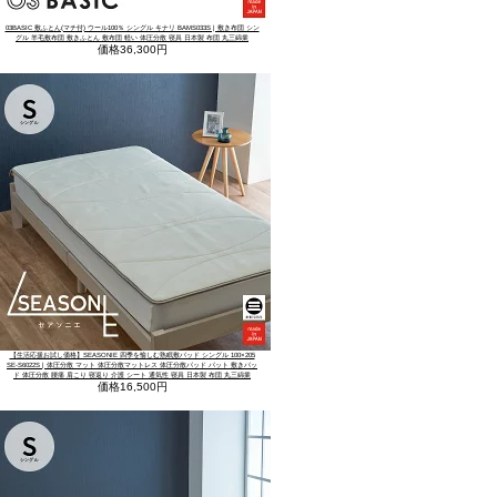
03BASIC 敷ふとん(マチ付) ウール100％ シングル キナリ BAMS033S | 敷き布団 シン
グル 羊毛敷布団 敷きふとん 敷布団 軽い 体圧分散 寝具 日本製 布団 丸三綿業
価格
36,300円
【生活応援お試し価格】SEASONIE 四季を愉しむ熟眠敷パッド シングル 100×205
SE-S6022S | 体圧分散 マット 体圧分散マットレス 体圧分散パッド パット 敷きパッ
ド 体圧分散 腰痛 肩こり 寝返り 介護 シート 通気性 寝具 日本製 布団 丸三綿業
価格
16,500円