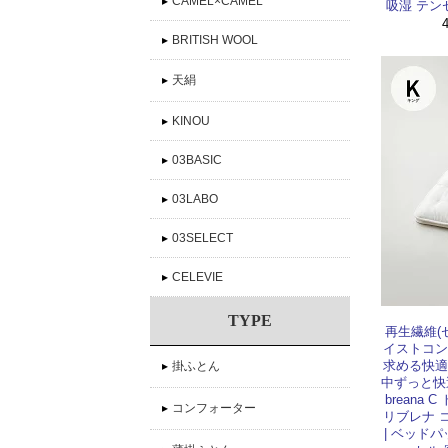
▸
CAMEL×CAMEL
吸湿 テン
▸
BRITISH WOOL
▸
天絹
▸
KINOU
▸
03BASIC
▸
03LABO
▸
03SELECT
▸
CELEVIE
TYPE
再生繊維(
イストコン
求める快適
▸
掛ふとん
中ずっと快
breana
▸
コンフォーター
リブレナ コ
| ベッドパ