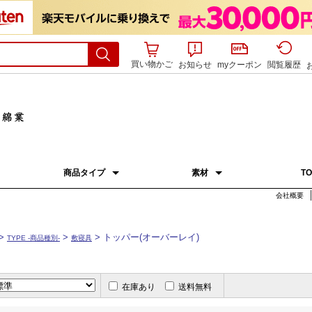
買い物かご
お知らせ
myクーポン
閲覧履歴
商品タイプ
素材
TO
会社概要
hed
掛寝具
敷寝具
まくら
カバーリング
ふとんセット
クッション
アパレル
その他
ウール
コットン
再生繊維(セルロース)
シルク
麻
キャメル
羽毛
カシミヤ
ポリエステル
その他
掛ふとん
コンフォーター
薄掛ふとん
ブランケット
デュエット掛ふとん
ひざ掛け
敷パッド
ベッドパッド
トッパー(オーバーレイ)
マットレスパッド
敷ふとん
マットレス
まくら本体
まくらパッド
まくらセット
掛ふとんカバー
ボックスシーツ
敷ふとんカバー
まくらカバー
クッションカバー
丸三綿業について
ふとんについて
>
>
> トッパー(オーバーレイ)
TYPE -商品種別-
敷寝具
在庫あり
送料無料