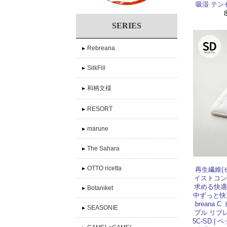
吸湿 テン
SERIES
▸
Rebreana
▸
SilkFill
▸
和柄文様
▸
RESORT
▸
marune
▸
The Sahara
▸
OTTO ricetta
再生繊維(
イストコン
求める快適
▸
Botaniket
中ずっと快
breana
▸
SEASONIE
ブル リブレ
5C-SD 