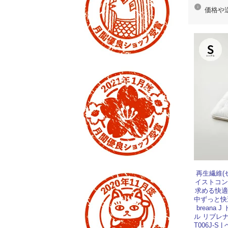
価格や
再生繊維(
イストコン
求める快適
中ずっと快
breana
ル リブレ
T006J-