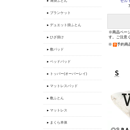
▸
薄掛ふとん
セル 
▸
ブランケット
▸
デュエット掛ふとん
※商品ペー
す。ご注意
▸
ひざ掛け
※
予約
▸
敷パッド
▸
ベッドパッド
▸
トッパー(オーバーレイ)
▸
マットレスパッド
▸
敷ふとん
▸
マットレス
▸
まくら本体