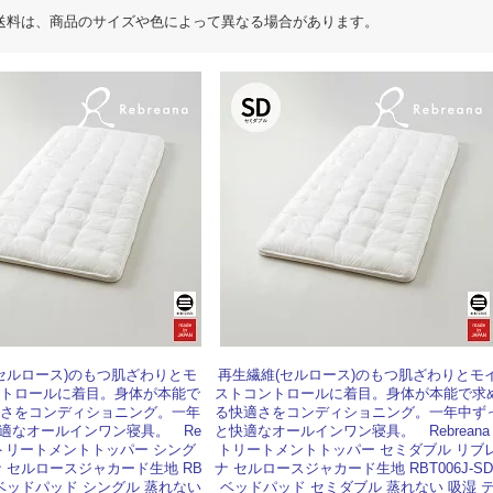
送料は、商品のサイズや色によって異なる場合があります。
セルロース)のもつ肌ざわりとモ
再生繊維(セルロース)のもつ肌ざわりとモ
トロールに着目。身体が本能で
ストコントロールに着目。身体が本能で求
さをコンディショニング。一年
る快適さをコンディショニング。一年中ず
適なオールインワン寝具。 Re
と快適なオールインワン寝具。 Rebreana 
 J トリートメントトッパー シング
トリートメントトッパー セミダブル リブ
ナ セルロースジャカード生地 RB
ナ セルロースジャカード生地 RBT006J-SD 
S | ベッドパッド シングル 蒸れない
ベッドパッド セミダブル 蒸れない 吸湿 