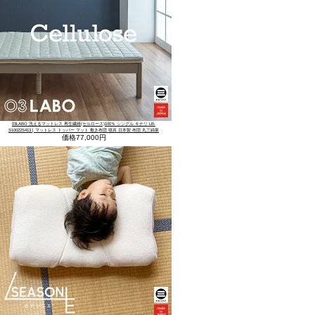
03LABO 洗えるマットレス 再生繊維(セルロース)100％ シングル キナリ LB-
S10022S413 | マットレス トッパー マット 敷き布団 寝具 日本製 布団 丸三綿業
価格
77,000円