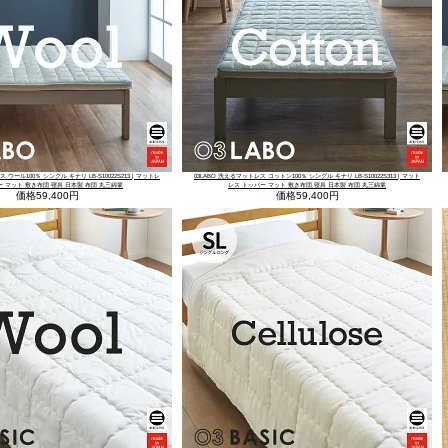
 ウール100％ シングル キナリ LB-S10022S213 | マットレ
03LABO 洗えるマットレス コットン100％ シングル キナリ LB-S10022S313 | マット
ー マット 敷き布団 寝具 日本製 布団 丸三綿業
レス トッパー マット 敷き布団 寝具 日本製 布団 丸三綿業
価格
59,400円
価格
59,400円