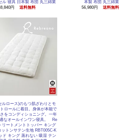
セル 寝具 日本製 布団 丸三綿業
本製 布団 丸三綿業
48,840円
56,980円
送料無料
送料無料
セルロース)のもつ肌ざわりとモ
トロールに着目。身体が本能で
さをコンディショニング。一年
適なオールインワン寝具。 Re
 C トリートメントトッパー キング
ットンサテン生地 RBT005C-K
ッド キング 蒸れない 吸湿 テン