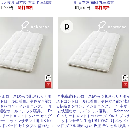
セル 寝具 日本製 布団 丸三綿業
具 日本製 布団 丸三綿業
81,400円
91,575円
送料無料
送料無料
セルロース)のもつ肌ざわりとモ
再生繊維(セルロース)のもつ肌ざわりとモ
トロールに着目。身体が本能で
ストコントロールに着目。身体が本能で求
さをコンディショニング。一年
る快適さをコンディショニング。一年中ず
適なオールインワン寝具。 Re
と快適なオールインワン寝具。 Rebrean
 C トリートメントトッパー セミダ
C トリートメントトッパー ダブル リブレ
ナ コットンサテン生地 RBT00
コットンサテン生地 RBT005C-D | ベッド
| ベッドパッド セミダブル 蒸れない
ッド ダブル 蒸れない 吸湿 テンセル 寝具 