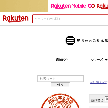
楽天市場
店舗TOP
シリーズ
Rebreana
SilkFill
和柄文様
RESORT
marune
The Sahara
OTTO ricetta
Botaniket
SEASONIE
CAMEL×CAMEL
BRITISH WOOL
天絹
Treatment(R) Was
KINOU
03BASIC
03LABO
03SELECT
CELEVIE
カテゴリトップ
並び替え