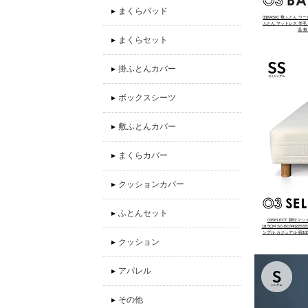
▸
まくらパッド
03BASIC 敷ふとん ウー
ふとん マットレス 羊毛 
温 
▸
まくらセット
▸
掛ふとんカバー
▸
ボックスシーツ
▸
敷ふとんカバー
▸
まくらカバー
▸
クッションカバー
▸
ふとんセット
03SELECT 脚付
18.5CM SC-BD340
ンプル カジュアル 綿10
▸
クッション
▸
アパレル
▸
その他