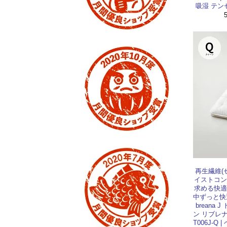
吸湿 テン
再生繊維(
イストコン
求める快適
中ずっと快
breana
ン リブレ
T006J-