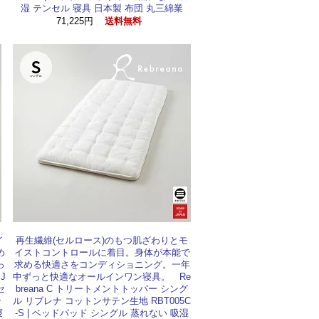
湿 テンセル 寝具 日本製 布団 丸三綿業
71,225円
送料無料
イ
再生繊維(セルロース)のもつ肌ざわりとモ
め
イストコントロールに着目。身体が本能で
っ
求める快適さをコンディショニング。一年
J
中ずっと快適なオールインワン寝具。 Re
セ
breana C トリートメントトッパー シング
ッ
ル リブレナ コットンサテン生地 RBT005C
寝
-S | ベッドパッド シングル 蒸れない 吸湿