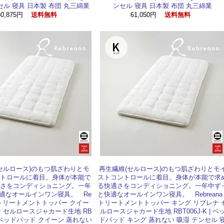
セル 寝具 日本製 布団 丸三綿業
ンセル 寝具 日本製 布団 丸三綿業
50,875円
61,050円
送料無料
送料無料
セルロース)のもつ肌ざわりとモ
再生繊維(セルロース)のもつ肌ざわりとモ
トロールに着目。身体が本能で
ストコントロールに着目。身体が本能で求
さをコンディショニング。一年
る快適さをコンディショニング。一年中ず
適なオールインワン寝具。 Re
と快適なオールインワン寝具。 Rebreana 
 J トリートメントトッパー クイー
トリートメントトッパー キング リブレナ 
ナ セルロースジャカード生地 RB
ルロースジャカード生地 RBT006J-K | ベ
Q | ベッドパッド クイーン 蒸れない
ドパッド キング 蒸れない 吸湿 テンセル 