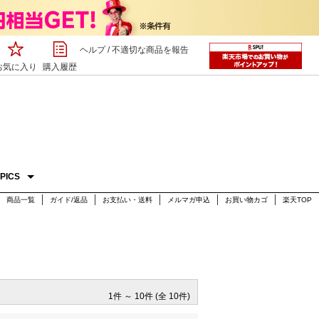
ヘルプ
/
不適切な商品を報告
お気に入り
購入履歴
PICS
商品一覧
ガイド/返品
お支払い・送料
メルマガ申込
お買い物カゴ
楽天TOP
1件 ～ 10件 (全 10件)