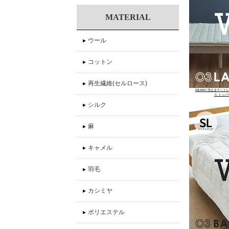
MATERIAL
▸
ウール
▸
コットン
▸
再生繊維(セルロース)
03LABO 洗えるマットレス
ス トッパ
▸
シルク
▸
麻
▸
キャメル
▸
羽毛
▸
カシミヤ
▸
ポリエステル