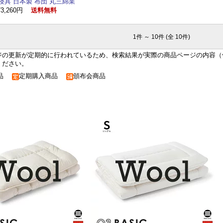
寝具 日本製 布団 丸三綿業
73,260円
送料無料
1件 ～ 10件 (全 10件)
ジの更新が定期的に行われているため、検索結果が実際の商品ページの内容（
ください。
商品
定期購入商品
頒布会商品