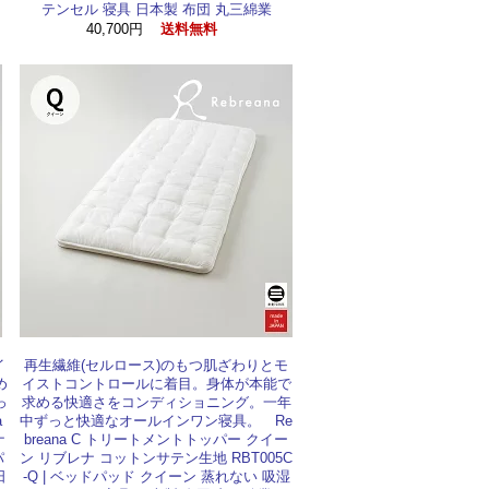
テンセル 寝具 日本製 布団 丸三綿業
40,700円
送料無料
イ
再生繊維(セルロース)のもつ肌ざわりとモ
め
イストコントロールに着目。身体が本能で
っ
求める快適さをコンディショニング。一年
a
中ずっと快適なオールインワン寝具。 Re
ナ
breana C トリートメントトッパー クイー
パ
ン リブレナ コットンサテン生地 RBT005C
日
-Q | ベッドパッド クイーン 蒸れない 吸湿