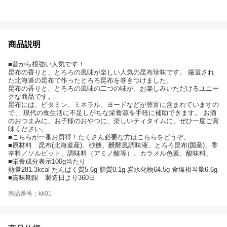
商品説明
■昔から根強い人気です！
昆布の香りと、とろろの風味が楽しい人気の昆布珍味です。 厳選され
た北海道の昆布で作ったとろろ昆布を巻きつけました。
昆布の香りと、とろろの風味の二つの味が、お楽しみいただけるユニー
クな商品です。
昆布には、ビタミン、ミネラル、ヨードなどが豊富に含まれていますの
で、 現代の食生活に不足しがちな栄養源を手軽に補助できます。 お酒
のおつまみに、お子様のおやつに、楽しいティタイムに、ぜひ一度ご賞
味ください。
■こちらが一番お買得！たくさん必要な方はこちらをどうぞ。
■原材料 昆布(北海道産)、砂糖、醗酵風調味液、とろろ昆布(国産)、香
辛料／ソルビット、調味料（アミノ酸等）、カラメル色素、酸味料、
■栄養成分表示100g当たり
熱量281.3kcal たんぱく質5.6g 脂質0.1g 炭水化物64.5g 食塩相当量6.6g
■賞味期限 製造日より360日
商品番号：kk01