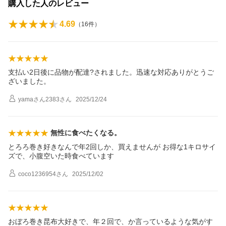
購入した人のレビュー
4.69
（
16
件）
支払い2日後に品物が配達?されました。迅速な対応ありがとうご
ざいました。
yamaさん2383
さん
2025/12/24
無性に食べたくなる。
とろろ巻き好きなんで年2回しか、買えませんが お得な1キロサイ
ズで、小腹空いた時食べています
coco1236954
さん
2025/12/02
おぼろ巻き昆布大好きで、年２回で、か言っているような気がす