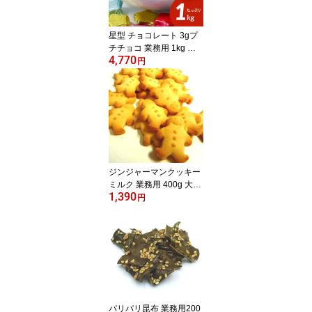
星型 チョコレート 3gプ
チチョコ 業務用 1kg 大
4,770
容量 お徳用 個包装 お菓
円
子 スイーツ バレンタイ
ン 結婚式 子ども会 クリ
スマス ホワイトデー お
祝い 誕生日 お返し ギフ
ト お礼 感謝 お配り まと
め買い ばらまき
ジンジャーマンクッキー
ミルク 業務用 400g 大容
1,390
量 お徳用 お菓子 スイー
円
ツ バレンタイン 結婚式
子ども会 クリスマス ホ
ワイトデー お祝い 誕生
日 お返し ギフト お礼 感
謝 お配り まとめ買い ば
らまき
パリパリ昆布 業務用200