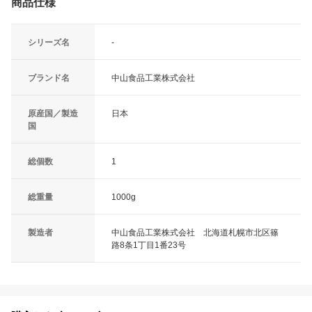
商品仕様
シリーズ名
-
ブランド名
中山食品工業株式会社
原産国／製造
日本
国
総個数
1
総重量
1000g
製造者
中山食品工業株式会社 北海道札幌市北区篠
路8条1丁目1番23号