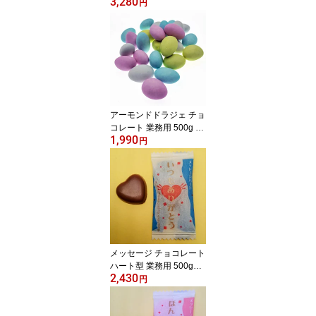
3,280
円
アーモンドドラジェ チョ
コレート 業務用 500g 大
1,990
容量 お徳用 お菓子 ナッ
円
ツ チョコ スイーツ バレ
ンタイン 結婚式 子ども
会 クリスマス ホワイト
デー お祝い 誕生日 お返
し ギフト お礼 感謝 お配
り まとめ買い ばらまき
メッセージ チョコレート
ハート型 業務用 500g
2,430
【いつもありがとう】 大
円
容量 お徳用 個包装 お菓
子 スイーツ バレンタイ