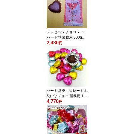
ン 結婚式 子ども会 クリ
スマス ホワイトデー お
祝い 誕生日 お返し ギフ
ト お礼 感謝 お配り まと
め買い ばらまき
メッセージ チョコレート
ハート型 業務用 500g
2,430
【ほんの気持ちです】 大
円
容量 お徳用 個包装 お菓
子 スイーツ バレンタイ
ン 結婚式 子ども会 クリ
スマス ホワイトデー お
祝い 誕生日 お返し ギフ
ト お礼 感謝 お配り まと
め買い ばらまき
ハート型 チョコレート 2.
5gプチチョコ 業務用 1kg
4,770
大容量 お徳用 個包装 お
円
菓子 スイーツ バレンタ
イン 結婚式 子ども会 ク
リスマス ホワイトデー
お祝い 誕生日 お返し ギ
フト お礼 感謝 お配り ま
とめ買い ばらまき