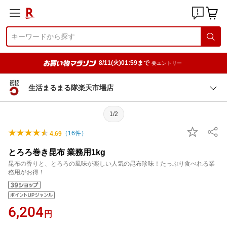
8/11(火)01:59まで
要エントリー
生活まるまる隊楽天市場店
1/2
（
16
件）
4.69
とろろ巻き昆布 業務用1kg
昆布の香りと、とろろの風味が楽しい人気の昆布珍味！たっぷり食べれる業
務用がお得！
6,204
円