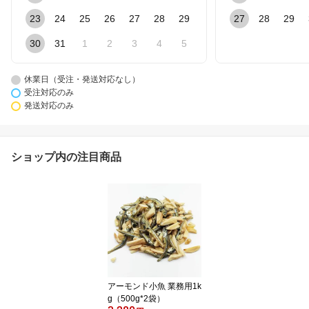
23
24
25
26
27
28
29
27
28
29
30
31
1
2
3
4
5
休業日（受注・発送対応なし）
受注対応のみ
発送対応のみ
ショップ内の注目商品
アーモンド小魚 業務用1k
g（500g*2袋）