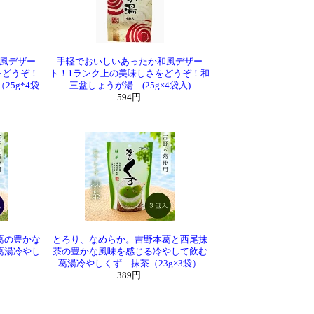
風デザー
手軽でおいしいあったか和風デザー
をどうぞ！
ト！1ランク上の美味しさをどうぞ！和
5g*4袋
三盆しょうが湯 (25g×4袋入)
594円
葛の豊かな
とろり、なめらか。吉野本葛と西尾抹
葛湯冷やし
茶の豊かな風味を感じる冷やして飲む
葛湯冷やしくず 抹茶（23g×3袋）
389円