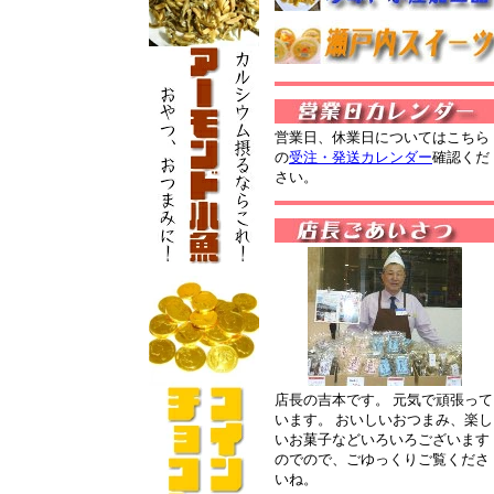
営業日、休業日についてはこちら
の
受注・発送カレンダー
確認くだ
さい。
店長の吉本です。 元気で頑張って
います。 おいしいおつまみ、楽し
いお菓子などいろいろございます
のでので、ごゆっくりご覧くださ
いね。