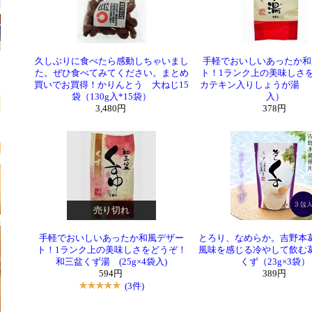
久しぶりに食べたら感動しちゃいまし
手軽でおいしいあったか和
た。ぜひ食べてみてください。まとめ
ト！1ランク上の美味しさ
買いでお買得！かりんとう 大ねじ15
カテキン入りしょうが湯 （2
袋（130g入*15袋）
入）
3,480円
378円
売り切れ
手軽でおいしいあったか和風デザー
とろり、なめらか。吉野本
ト！1ランク上の美味しさをどうぞ！
風味を感じる冷やして飲む
和三盆くず湯 (25g×4袋入)
くず（23g×3袋）
594円
389円
(3件)