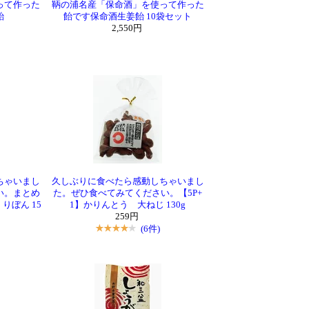
って作った
鞆の浦名産「保命酒」を使って作った
飴
飴です保命酒生姜飴 10袋セット
2,550円
ちゃいまし
久しぶりに食べたら感動しちゃいまし
い。まとめ
た。ぜひ食べてみてください。【5P+
りぼん 15
1】かりんとう 大ねじ 130g
）
259円
(6件)