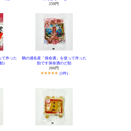
259円
って作った
鞆の浦名産「保命酒」を使って作った
飴）
飴です保命酒のど飴
260円
(3件)