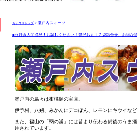
> 瀬戸内スィーツ
カテゴリトップ
■豆好き人間必見！お試しください！贅沢お豆１２袋詰合せ。お得な
瀬戸内の島々は柑橘類の宝庫。
伊予柑、八朔、みかんにデコぽん、レモンにキウイなど
また、福山の「鞆の浦」には昔より伝わる備後のうま酒
用されています。