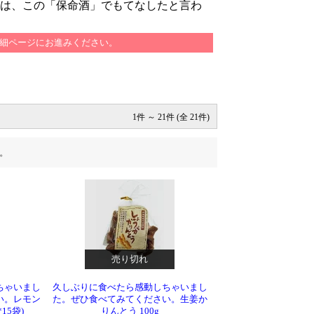
は、この「保命酒」でもてなしたと言わ
細ページにお進みください。
1件 ～ 21件 (全 21件)
。
売り切れ
ちゃいまし
久しぶりに食べたら感動しちゃいまし
い。レモン
た。ぜひ食べてみてください。生姜か
15袋)
りんとう 100g