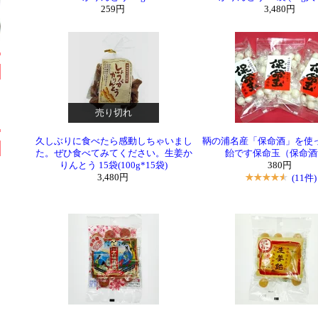
259円
3,480円
売り切れ
久しぶりに食べたら感動しちゃいまし
鞆の浦名産「保命酒」を使
た。ぜひ食べてみてください。生姜か
飴です保命玉（保命酒
りんとう 15袋(100g*15袋)
380円
3,480円
(11件)