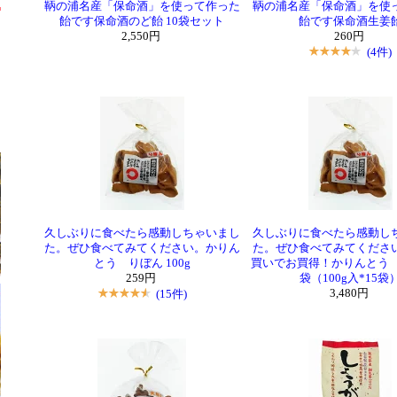
鞆の浦名産「保命酒」を使って作った
鞆の浦名産「保命酒」を使
飴です保命酒のど飴 10袋セット
飴です保命酒生姜
2,550円
260円
(4件)
久しぶりに食べたら感動しちゃいまし
久しぶりに食べたら感動し
た。ぜひ食べてみてください。かりん
た。ぜひ食べてみてくださ
とう りぼん 100g
買いでお買得！かりんとう 
259円
袋（100g入*15袋
(15件)
3,480円