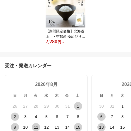
【期間限定価格】北海道
上川・空知産 ゆめぴりか
7,280
10kg (5kg×2袋) 令和7年
円
～
産 特A 白米 米 お米 送料
無料 鮮度保持パック変更
可
受注・発送カレンダー
2026年8月
20
日
月
火
水
木
金
土
日
月
火
26
27
28
29
30
31
1
30
31
1
2
3
4
5
6
7
8
6
7
8
9
10
11
12
13
14
15
13
14
15