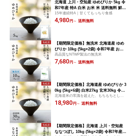
北海道 上川・空知産 ゆめぴりか 5kg 令
和7年産 特A 白米 お米 米 送料無料 鮮度
15年連続特A｜甘くてもっちり食感
保持パック変更可
4,980
送料無料
円
～
【期間限定価格】無洗米 北海道産 ゆめ
ぴりか 10kg (5kg×2袋) 令和7年産 お米
高品質なNTWP製法の無洗米
米 送料無料 鮮度保持パック変更可
7,680
送料無料
円
～
【期間限定価格】北海道産 ゆめぴりか 3
0kg (5kg×6袋) 白米27kg 玄米30kg 令和
北海道米の常識を超えた、もちもちとした
7年産 特A 送料無料 鮮度保持パック変更
粘りの強いお米
18,980
可
送料無料
円
～
【期間限定価格】北海道 上川・空知産
ななつぼし 10kg (5kg×2袋) 令和7年産