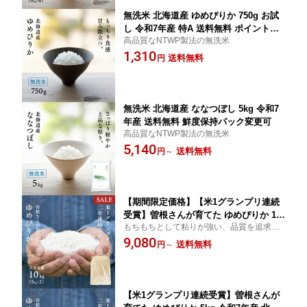
無洗米 北海道産 ゆめぴりか 750g お試
し 令和7年産 特A 送料無料 ポイント消
高品質なNTWP製法の無洗米
化
1,310
送料無料
円
無洗米 北海道産 ななつぼし 5kg 令和7
年産 送料無料 鮮度保持パック変更可
高品質なNTWP製法の無洗米
5,140
送料無料
円
～
【期間限定価格】【米1グランプリ連続
受賞】曽根さんが育てた ゆめぴりか 10
もちもちとして粘りが強い、品質を追求し
kg (5kg×2袋) 令和7年産 北海道妹背牛産
た至高米
9,080
玄米・白米・分づき米 送料無料 鮮度保
送料無料
円
～
持パック変更可
【米1グランプリ連続受賞】曽根さんが