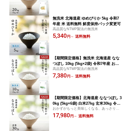
無洗米 北海道産 ゆめぴりか 5kg 令和7
年産 米 送料無料 鮮度保持パック変更可
高品質なNTWP製法の無洗米
5,340
送料無料
円
～
【期間限定価格】無洗米 北海道産 なな
つぼし 10kg (5kg×2袋) 令和7年産 お米
高品質なNTWP製法の無洗米
米 送料無料 鮮度保持パック変更可
7,380
送料無料
円
～
【期間限定価格】北海道産 ななつぼし 3
0kg (5kg×6袋) 白米27kg 玄米30kg 令和
おかずがもっと美味しくなる、あっさりし
7年産 特A 送料無料 鮮度保持パック変更
たお米
17,980
可
送料無料
円
～