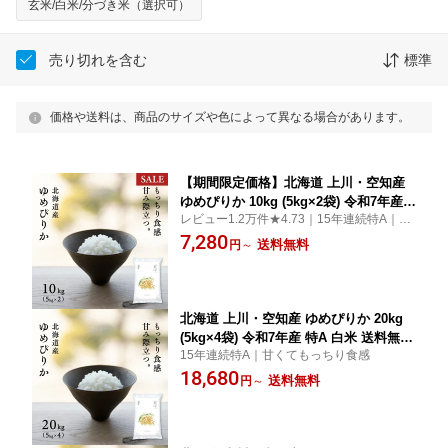
玄米/白米/分づき米（選択可）
売り切れを含む
標準
価格や送料は、商品のサイズや色によって異なる場合があります。
【期間限定価格】北海道 上川・空知産
ゆめぴりか 10kg (5kg×2袋) 令和7年産
レビュー1.2万件★4.73｜15年連続特A｜甘
特A 白米 米 お米 送料無料 鮮度保持パ
くてもっちり食感
7,280
ック変更可
送料無料
円
～
北海道 上川・空知産 ゆめぴりか 20kg
(5kg×4袋) 令和7年産 特A 白米 送料無料
15年連続特A｜甘くてもっちり食感
鮮度保持パック変更可
18,680
送料無料
円
～