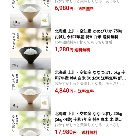
おかずがもっと美味しくなる、あっさりし
特A 白米 米 お米 送料無料 鮮度保持パ
たお米
6,980
ック変更可
送料無料
円
～
北海道 上川・空知産 ゆめぴりか 750g
お試し令和7年産 特A 白米 送料無料 ポ
15年連続特A｜甘くてもっちり食感
イント消化
1,280
送料無料
円
北海道 上川・空知産 ななつぼし 5kg 令
和7年産 特A 白米 米 お米 送料無料 鮮度
おかずがもっと美味しくなる、あっさりし
保持パック変更可
たお米
4,840
送料無料
円
～
北海道 上川・空知産 ななつぼし 20kg
(5kg×4袋) 令和7年産 特A 白米 米 送料
おかずがもっと美味しくなる、あっさりし
無料 鮮度保持パック変更可
たお米
17,980
送料無料
円
～