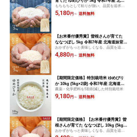
育てた ゆめぴりか 5kg 令和7年産 北海
もちもちとして粘りが強い、品質を追求し
道妹背牛産 玄米・白米・分づき米 送料
た至高米
5,180
無料 鮮度保持パック変更可
送料無料
円
～
【お米番付優秀賞】曽根さんが育てた
ななつぼし 5kg 令和7年産 北海道妹背牛
おかずがもっと美味しくなる、品質を追求
産 玄米・白米・分づき米 送料無料 真空
した"ななつぼし"
4,880
パック可
送料無料
円
～
【期間限定価格】特別栽培米 ゆめぴり
か 10kg (5kg×2袋) 令和7年産 北海道深
農薬・化学肥料を5割削減した特別栽培米
川市音江産 玄米・白米・分づき米 送料
9,180
無料 鮮度保持パック変更可
送料無料
円
～
【期間限定価格】【お米番付優秀賞】曽
根さんが育てた ななつぼし 10kg (5kg×
おかずがもっと美味しくなる、品質を追求
2袋) 令和7年産 北海道妹背牛産 玄米・
した"ななつぼし"
白米・分づき米 送料無料 真空パック可