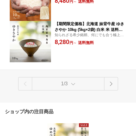
8,480
送料無料
円
～
【期間限定価格】北海道 妹背牛産 ゆき
さやか 10kg (5kg×2袋) 白米 米 送料無
知られざる希少銘柄、何にでも合う極上食
料 鮮度保持パック変更可
味米
8,280
送料無料
円
～
1/3
ショップ内の注目商品