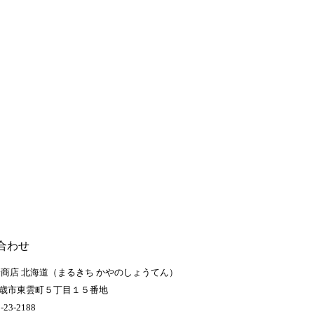
合わせ
野商店 北海道（まるきち かやのしょうてん）
歳市東雲町５丁目１５番地
-23-2188