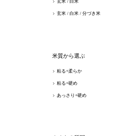
玄米 / 白米
玄米 / 白米 / 分づき米
米質から選ぶ
粘る+柔らか
粘る+硬め
あっさり+硬め