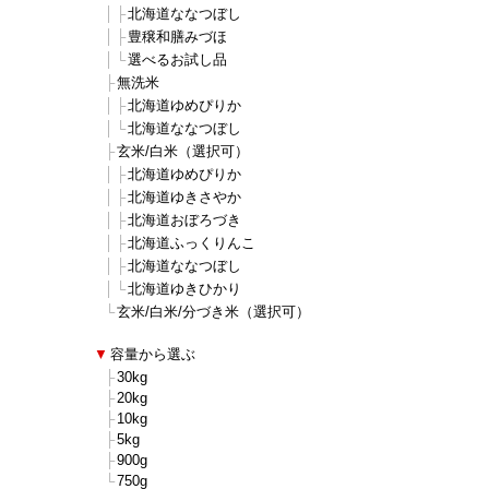
■
■
│
├
北海道ななつぼし
■
■
│
├
豊穣和膳みづほ
■
■
│
└
選べるお試し品
■
■
├
無洗米
■
■
│
├
北海道ゆめぴりか
■
■
│
└
北海道ななつぼし
■
■
├
玄米/白米（選択可）
■
■
│
├
北海道ゆめぴりか
■
■
│
├
北海道ゆきさやか
■
■
│
├
北海道おぼろづき
■
■
│
├
北海道ふっくりんこ
■
■
│
├
北海道ななつぼし
■
■
│
└
北海道ゆきひかり
■
■
└
玄米/白米/分づき米（選択可）
■
▼
容量から選ぶ
■
■
├
30kg
■
■
├
20kg
■
■
├
10kg
■
■
├
5kg
■
■
├
900g
■
■
└
750g