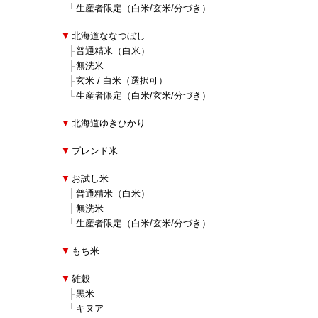
■
■
└
生産者限定（白米/玄米/分づき）
■
▼
北海道ななつぼし
■
■
├
普通精米（白米）
■
■
├
無洗米
■
■
├
玄米 / 白米（選択可）
■
■
└
生産者限定（白米/玄米/分づき）
■
▼
北海道ゆきひかり
■
▼
ブレンド米
■
▼
お試し米
■
■
├
普通精米（白米）
■
■
├
無洗米
■
■
└
生産者限定（白米/玄米/分づき）
■
▼
もち米
■
▼
雑穀
■
■
├
黒米
■
■
└
キヌア