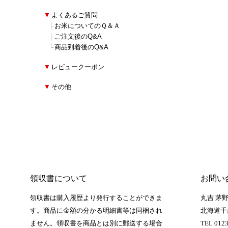
■
▼
よくあるご質問
■
■
├
お米についてのＱ＆Ａ
■
■
├
ご注文後のQ&A
■
■
└
商品到着後のQ&A
■
▼
レビュークーポン
■
▼
その他
領収書について
お問い
領収書は購入履歴より発行することができま
丸吉 茅
す。商品に金額の分かる明細書等は同梱され
北海道千
ません。領収書を商品とは別に郵送する場合
TEL 0123