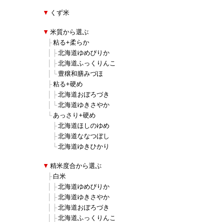
■
▼
くず米
■
▼
米質から選ぶ
■
■
├
粘る+柔らか
■
■
│
├
北海道ゆめぴりか
■
■
│
├
北海道ふっくりんこ
■
■
│
└
豊穣和膳みづほ
■
■
├
粘る+硬め
■
■
│
├
北海道おぼろづき
■
■
│
└
北海道ゆきさやか
■
■
└
あっさり+硬め
■
■
■
├
北海道ほしのゆめ
■
■
■
├
北海道ななつぼし
■
■
■
└
北海道ゆきひかり
■
▼
精米度合から選ぶ
■
■
├
白米
■
■
│
├
北海道ゆめぴりか
■
■
│
├
北海道ゆきさやか
■
■
│
├
北海道おぼろづき
■
■
│
├
北海道ふっくりんこ