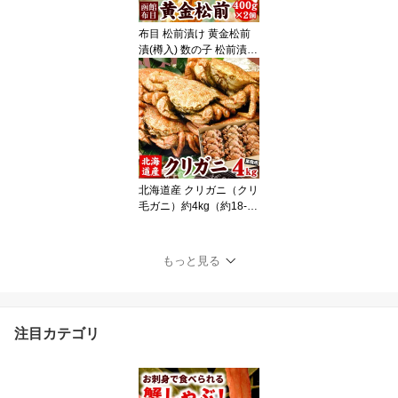
（沖縄宛は別途送料）
布目 松前漬け 黄金松前
漬(樽入) 数の子 松前漬 4
00g×2セット 松前 松前
漬け数の子 かずのこ ギ
フト お歳暮 お中元 父の
日 函館布目 北海道 お土
産にもオススメ 送料無料
（沖縄宛は別途送料を加
算）
北海道産 クリガニ（クリ
毛ガニ）約4kg（約18-26
尾前後入り）クリ毛蟹 ク
リ毛がに クリけがに 蟹
カニ かに ギフト 送料無
もっと見る
料（沖縄宛は別途送料を
加算）
注目カテゴリ