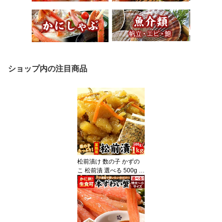
ショップ内の注目商品
松前漬け 数の子 かずの
こ 松前漬 選べる 500g /
1kg 松前 松前漬け数の子
かずのこ 訳あり わけあ
り 送料無料（沖縄宛は別
途送料を加算）