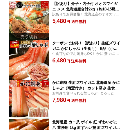
【訳あり】外子・内子付 オオズワイガ
ニ メス 北海道産合計2kg（約10-15尾前
訳ありでお得価格！ 北海道産のオオズワイ
後）足折れ・足なし品 おおずわいがに
ガニの メスだけを詰め込みました。 内子＆
5,480
蟹 カニ かに ズワイ ボイル 送料無料
送料無料
円
外子を楽しむ用にどうぞ！
（沖縄宛は別途送料を加算）
クーポンでお得！【訳あり】生紅ズワイ
ガニ かにしゃぶ（生食可） B品（小さ
生食可なのでお刺身もOK！ かに 蟹 カニ！
い・折れ品） カット済み 1kg入 ずわい
B品 小さい＆折れ品 のためお得な 訳あり 価
6,480
がに ずわい蟹 ズワイガニ ズワイ蟹 蟹
送料無料
円
格！食べやすく カット済み♪
カニ かに ポーション カニしゃぶ 冷凍
送料無料（沖縄宛は別途送料を加算）
かに刺身 生紅ズワイガニ 北海道産 かに
しゃぶ（南蛮付き） カット済み 生食可
お刺身で食べられる蟹しゃぶ!! とろっと甘
合計1.2kg入 （1袋400g×3）ずわいがに
い味をお楽しみ下さい♪ たっぷり食べられ
7,980
ずわい蟹 ズワイガニ ズワイ蟹 蟹 カニ
送料無料
円
る1.2キロ入!! 贈り物にも・ご自宅用にもど
かに ポーション むき身 刺身 送料無料
うぞ！
（沖縄宛は別途送料）
北海道産 カニ爪 ボイル 紅 ずわいがに
爪 業務用 1kg 紅ずわい蟹 紅ズワイガニ