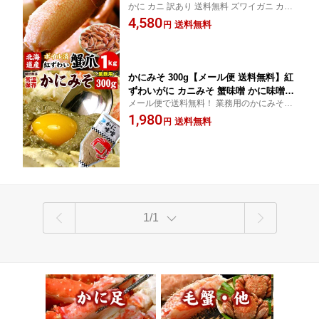
かに カニ 訳あり 送料無料 ズワイガニ カニ
かにつめ ずわいカニ 蟹 カニ かに ズワ
爪 ずわい蟹 蟹 ずわい 脚のみ 送料込み
4,580
イガニ ズワイ ズワイ蟹 ボイル 訳あり
送料無料
円
ギフト お歳暮 送料無料（沖縄宛は別途
送料を加算）
かにみそ 300g【メール便 送料無料】紅
ずわいがに カニみそ 蟹味噌 かに味噌
メール便で送料無料！ 業務用のかにみそ♪
カニ味噌 味噌 カニ カニミソ 蟹みそ チ
濃厚なカニ味噌の味わいを お楽しみ下さ
1,980
ューブ 絞り袋
送料無料
円
い！ レトルト食品ですので開封前は常温保
存OK！
1/1