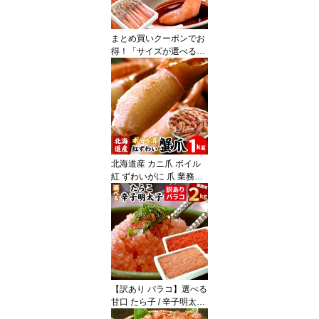
まとめ買いクーポンでお
得！「サイズが選べる」
ずわい蟹 かにしゃぶ（生
食可）特大〜大（旧7Lサ
イズ）/大〜中/中〜小サ
イズ ズワイガニ ズワイ
蟹 500g/1kgカニ ポーシ
ョン 刺身 ギフト お歳暮
北海道産 カニ爪 ボイル
紅 ずわいがに 爪 業務用
1kg 紅ずわい蟹 紅ズワイ
ガニ かにつめ ずわいカ
ニ 蟹 カニ かに ズワイガ
ニ ズワイ ズワイ蟹 ボイ
ル 訳あり ギフト お歳暮
送料無料（沖縄宛は別途
送料を加算）
【訳あり バラコ】選べる
甘口 たら子 / 辛子明太子
バラ子 業務用 2kg たら