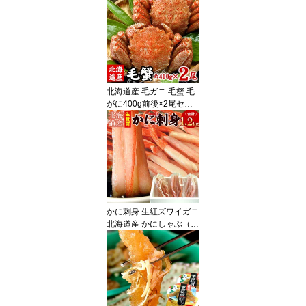
こ 訳あり タラコ ばらこ
バラコ 業務用 大容量 皮
無し ほぐし送料無料（沖
縄宛は別途送料を加算）
北海道産 毛ガニ 毛蟹 毛
がに400g前後×2尾セッ
ト 蟹 カニ かに けがに ギ
フト お歳暮 送料無料
（沖縄宛は別途送料を加
算）
かに刺身 生紅ズワイガニ
北海道産 かにしゃぶ（南
蛮付き） カット済み 生
食可 合計1.2kg入 （1袋4
00g×3）ずわいがに ずわ
い蟹 ズワイガニ ズワイ
蟹 蟹 カニ かに ポーショ
ン むき身 刺身 送料無料