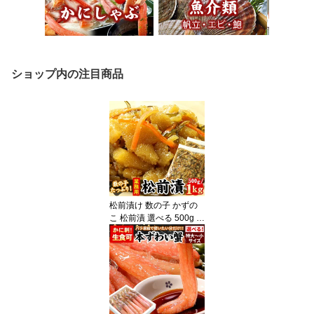
ショップ内の注目商品
松前漬け 数の子 かずの
こ 松前漬 選べる 500g /
1kg 松前 松前漬け数の子
かずのこ 訳あり わけあ
り 送料無料（沖縄宛は別
途送料を加算）