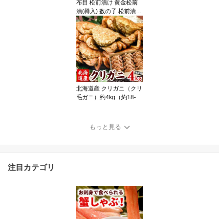
布目 松前漬け 黄金松前
漬(樽入) 数の子 松前漬 4
00g×2セット 松前 松前
漬け数の子 かずのこ ギ
フト お歳暮 お中元 父の
日 函館布目 北海道 お土
産にもオススメ 送料無料
（沖縄宛は別途送料を加
算）
北海道産 クリガニ（クリ
毛ガニ）約4kg（約18-26
尾前後入り）クリ毛蟹 ク
リ毛がに クリけがに 蟹
カニ かに ギフト 送料無
もっと見る
料（沖縄宛は別途送料を
加算）
注目カテゴリ