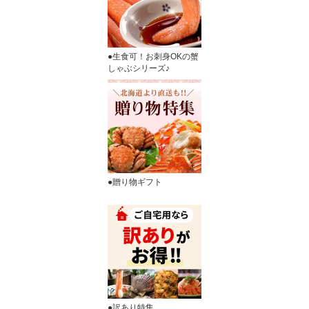
●生食可！お刺身OKの蟹
しゃぶシリーズ♪
●贈り物ギフト
●訳あり特集