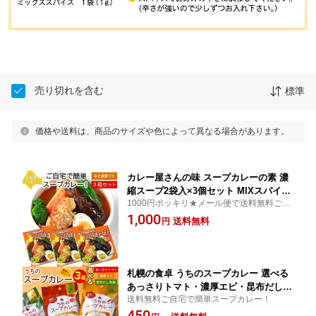
売り切れを含む
標準
価格や送料は、商品のサイズや色によって異なる場合があります。
カレー屋さんの味 スープカレーの素 濃
縮スープ2袋入×3個セット MIXスパイス
1000円ポッキリ★メール便で送料無料ご自
付【メール便 送料無料】
宅で簡単スープカレー！（スープカレーの
1,000
送料無料
円
素 / レトルト / 北海道お土産）
札幌の食卓 うちのスープカレー 選べる
あっさりトマト・濃厚エビ・昆布だし和
送料無料ご自宅で簡単スープカレー！
風 1袋あたり「2食入」 メール便 送料無
450
料 スープカレーの素 レトルト 北海道お