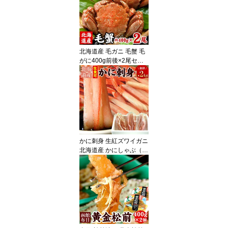
無し ほぐし送料無料（沖
縄宛は別途送料を加算）
北海道産 毛ガニ 毛蟹 毛
がに400g前後×2尾セッ
ト 蟹 カニ かに けがに ギ
フト お歳暮 送料無料
（沖縄宛は別途送料を加
算）
かに刺身 生紅ズワイガニ
北海道産 かにしゃぶ（南
蛮付き） カット済み 生
食可 合計1.2kg入 （1袋4
00g×3）ずわいがに ずわ
い蟹 ズワイガニ ズワイ
蟹 蟹 カニ かに ポーショ
ン むき身 刺身 送料無料
（沖縄宛は別途送料）