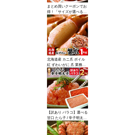
まとめ買いクーポンでお
得！「サイズが選べる」
ずわい蟹 かにしゃぶ（生
食可）特大〜大（旧7Lサ
イズ）/大〜中/中〜小サ
イズ ズワイガニ ズワイ
蟹 500g/1kgカニ ポーシ
ョン 刺身 ギフト お歳暮
北海道産 カニ爪 ボイル
紅 ずわいがに 爪 業務用
1kg 紅ずわい蟹 紅ズワイ
ガニ かにつめ ずわいカ
ニ 蟹 カニ かに ズワイガ
ニ ズワイ ズワイ蟹 ボイ
ル 訳あり ギフト お歳暮
送料無料（沖縄宛は別途
送料を加算）
【訳あり バラコ】選べる
甘口 たら子 / 辛子明太子
バラ子 業務用 2kg たら
こ 訳あり タラコ ばらこ
バラコ 業務用 大容量 皮