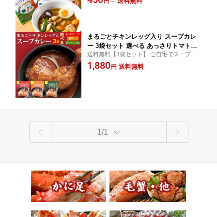
送料無料
円
～
土産
まるごとチキンレッグ入り スープカレ
ー 3袋セット 選べる あっさりトマト
送料無料【3袋セット】 ご自宅でスープカ
味・濃厚エビ味・昆布だし和風味 レト
レー！ チキンレッグがまるごと！ レトルト
1,880
ルト 3袋【メール便 送料無料】北海道
送料無料
円
で簡単調理♪ 北海道 お土産にもオススメ!!
札幌の食卓 スープカレーセット
1/1