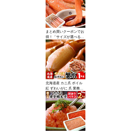
り 送料無料（沖縄宛は別
途送料を加算）
まとめ買いクーポンでお
得！「サイズが選べる」
ずわい蟹 かにしゃぶ（生
食可）特大〜大（旧7Lサ
イズ）/大〜中/中〜小サ
イズ ズワイガニ ズワイ
蟹 500g/1kgカニ ポーシ
ョン 刺身 ギフト お歳暮
北海道産 カニ爪 ボイル
紅 ずわいがに 爪 業務用
1kg 紅ずわい蟹 紅ズワイ
ガニ かにつめ ずわいカ
ニ 蟹 カニ かに ズワイガ
ニ ズワイ ズワイ蟹 ボイ
ル 訳あり ギフト お歳暮
送料無料（沖縄宛は別途
送料を加算）