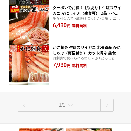
クーポンでお得！【訳あり】生紅ズワイ
ガニ かにしゃぶ（生食可） B品（小さ
生食可なのでお刺身もOK！ かに 蟹 カニ！
い・折れ品） カット済み 1kg入 ずわい
B品 小さい＆折れ品 のためお得な 訳あり 価
6,480
がに ずわい蟹 ズワイガニ ズワイ蟹 蟹
送料無料
円
格！食べやすく カット済み♪
カニ かに ポーション カニしゃぶ 冷凍
送料無料（沖縄宛は別途送料を加算）
かに刺身 生紅ズワイガニ 北海道産 かに
しゃぶ（南蛮付き） カット済み 生食可
お刺身で食べられる蟹しゃぶ!! とろっと甘
合計1.2kg入 （1袋400g×3）ずわいがに
い味をお楽しみ下さい♪ たっぷり食べられ
7,980
ずわい蟹 ズワイガニ ズワイ蟹 蟹 カニ
送料無料
円
る1.2キロ入!! 贈り物にも・ご自宅用にもど
かに ポーション むき身 刺身 送料無料
うぞ！
（沖縄宛は別途送料）
1/1