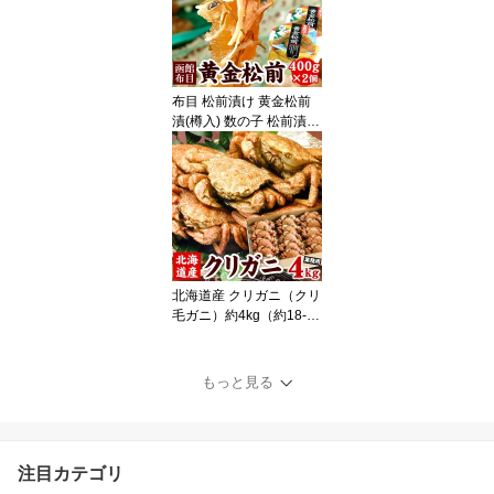
い蟹 ズワイガニ ズワイ
蟹 蟹 カニ かに ポーショ
ン むき身 刺身 送料無料
（沖縄宛は別途送料）
布目 松前漬け 黄金松前
漬(樽入) 数の子 松前漬 4
00g×2セット 松前 松前
漬け数の子 かずのこ ギ
フト お歳暮 お中元 父の
日 函館布目 北海道 お土
産にもオススメ 送料無料
（沖縄宛は別途送料を加
算）
北海道産 クリガニ（クリ
毛ガニ）約4kg（約18-26
尾前後入り）クリ毛蟹 ク
リ毛がに クリけがに 蟹
カニ かに ギフト 送料無
もっと見る
料（沖縄宛は別途送料を
加算）
注目カテゴリ