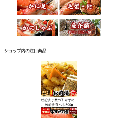
ショップ内の注目商品
松前漬け 数の子 かずの
こ 松前漬 選べる 500g /
1kg 松前 松前漬け数の子
かずのこ 訳あり わけあ