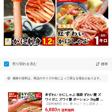
売り切れを含む
標準
価格や送料は、商品のサイズや色によって異なる場合があります。
本ずわい かにしゃぶ 福袋 ずわい蟹 ズ
ワイガニ ズワイ蟹 ポーション 1kg蟹 カ
【送料無料】かに 蟹 カニ！ だし昆布 と カ
ニ かに ポーション むき身 ギフト お歳
ニタレ付きで簡単かにしゃぶ！ 訳あり では
6,880
暮 ズワイ カニしゃぶ 冷凍 送料無料
送料無料
円