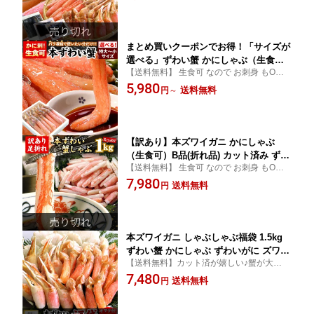
無いかにしゃぶ♪
（沖縄宛は別途送料を加算）
まとめ買いクーポンでお得！「サイズが
選べる」ずわい蟹 かにしゃぶ（生食
【送料無料】 生食可 なので お刺身 もOK！
可）特大〜大（旧7Lサイズ）/大〜中/
嬉しい選べるサイズ ご自宅用にも 贈り物に
5,980
中〜小サイズ ズワイガニ ズワイ蟹 500
送料無料
円
～
も！
g/1kgカニ ポーション 刺身 ギフト お歳
暮
【訳あり】本ズワイガニ かにしゃぶ
（生食可）B品(折れ品) カット済み ずわ
【送料無料】 生食可 なので お刺身 もOK！
いがに ずわい蟹 1kg入 蟹 カニ かに 訳
大量1キロ入り！ ご自宅で蟹三昧を♪
7,980
あり ポーション むき身 刺身 生 ズワイ
送料無料
円
ガニ ズワイ ズワイ蟹 カニしゃぶ 冷凍
送料無料（沖縄宛は別途送料を加算）
本ズワイガニ しゃぶしゃぶ福袋 1.5kg
ずわい蟹 かにしゃぶ ずわいがに ズワイ
【送料無料】カット済が嬉しい♪蟹が大量1.
蟹 蟹 カニ かに ポーション むき身 ギフ
5キロ入り！かに鍋や焼きガニに！ご自宅で
7,480
ト お歳暮 ズワイガニ ズワイ カニしゃ
送料無料
円
蟹三昧をどうぞ♪
ぶ 冷凍 送料無料（沖縄宛は別途送料を
加算）