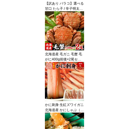
【訳あり バラコ】選べる
甘口 たら子 / 辛子明太子
バラ子 業務用 2kg たら
こ 訳あり タラコ ばらこ
バラコ 業務用 大容量 皮
無し ほぐし送料無料（沖
縄宛は別途送料を加算）
北海道産 毛ガニ 毛蟹 毛
がに400g前後×2尾セッ
ト 蟹 カニ かに けがに ギ
フト お歳暮 送料無料
（沖縄宛は別途送料を加
算）
かに刺身 生紅ズワイガニ
北海道産 かにしゃぶ（南
蛮付き） カット済み 生
食可 合計1.2kg入 （1袋4
00g×3）ずわいがに ずわ