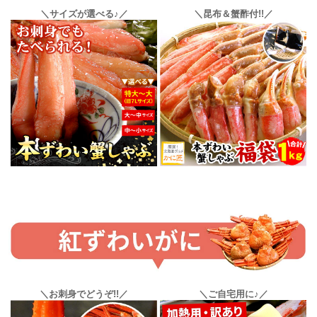
＼サイズが選べる♪／
＼昆布＆蟹酢付!!／
＼お刺身でどうぞ!!／
＼ご自宅用に♪／