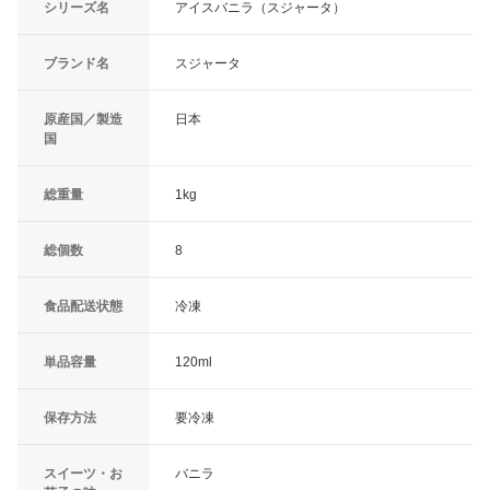
シリーズ名
アイスバニラ（スジャータ）
ブランド名
スジャータ
原産国／製造
日本
国
総重量
1kg
総個数
8
食品配送状態
冷凍
単品容量
120ml
保存方法
要冷凍
スイーツ・お
バニラ