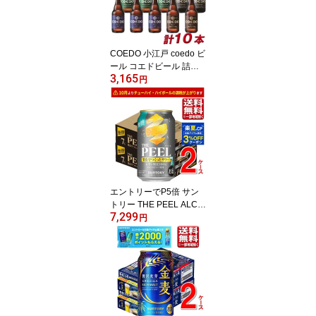
COEDO 小江戸 coedo ビ
ール コエドビール 詰め
3,165
合わせ COEDO－B10B
円
御祝 内祝 贈り物 プレゼ
ント ギフト 地ビール
エントリーでP5倍 サン
トリー THE PEEL ALC.
7,299
7% 350ml 48本 2ケース
円
サントリー レモン チュ
ーハイ サワー 指定地域
送料無料 ザ ピール エン
トリーでポイント5倍（8
月11日01：59迄）