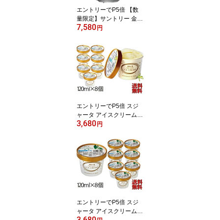
エントリーでP5倍 【数
量限定】サントリー 金麦
7,580
そうめん付き 350ml 2ケ
円
ース 48本 送料無料 一部
地域除 ビール beer 発泡
酒 新ジャンル エントリ
ーでポイント5倍（8月11
日01：59迄）
エントリーでP5倍 スジ
ャータ アイスクリーム
3,680
（バニラ）8個 送料込 の
円
し・包装不可 エントリー
でポイント5倍（8月11日
01：59迄）
エントリーでP5倍 スジ
ャータ アイスクリーム
3,680