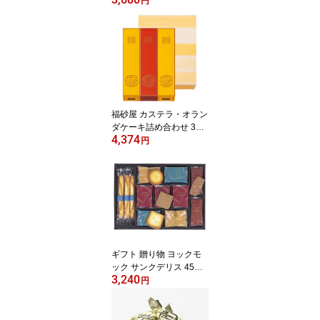
（抹茶）8個 送料込 の
円
し・包装不可 エントリー
でポイント5倍（8月11日
01：59迄）
福砂屋 カステラ・オラン
ダケーキ詰め合わせ 3本
4,374
入
円
ギフト 贈り物 ヨックモ
ック サンクデリス 45個
3,240
入
円