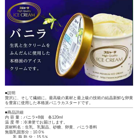
■説明
贅沢に、そして繊細に。最高級の素材と最上級の技術の結晶新鮮な卵黄
を豊富に使用した本格派バニラカスタードです。
■商品詳細
内 容 量：バニラ×8個 各120ml
温 度 帯：冷凍便でお届けします。
原材料名：生乳、乳製品、砂糖、卵黄、バニラ香料
無脂乳固形分：10.0％
乳 脂 肪 分：15.5％