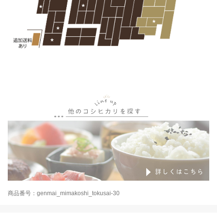
商品番号：genmai_mimakoshi_tokusai-30