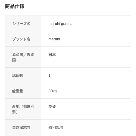
商品仕様
シリーズ名
maruhi genmai
ブランド名
maruhi
原産国／製造
日本
国
総個数
1
総重量
30kg
産地（都道府
愛媛
県）
自然派志向
特別栽培