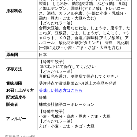
製造)、もち米粉、糖類(麦芽糖、ぶどう糖)、食塩]
／加工デンプン、調味料(アミノ酸)、トレハロー
原材料名
ス、酒精、カラメル色素、(一部に小麦・乳成分・
鶏肉・豚肉・ごま・大豆を含む)
【どろだれラー油】
食用大豆油、食用なたね油、しょうゆ、唐辛子、た
まねぎ、豆板醤、ごま、しょうが、にんにく、エシ
ャロット、ＸＯ醤、食塩／調味料(アミノ酸等)、ア
ルコール、酸化防止剤(ビタミンＥ)、香料、乳化剤
(一部にえび・小麦・ごま・さば・大豆を含む)
原産国
日本
【冷凍生餃子】
-18℃以下にて保存してください
保存方法
【どろだれラー油】
直射日光を避け、冷暗所で保存してください
賞味期限
受注時点で賞味期限2か月以上の商品を発送
お召し上がり方
美味しい焼き方はこちら
配送温度帯
冷凍
販売者
株式会社物語コーポレーション
【冷凍生餃子】
小麦・乳成分・鶏肉・豚肉・ごま・大豆
アレルギー
【どろだれラー油】
えび・小麦・ごま・さば・大豆
商品番号：doro50