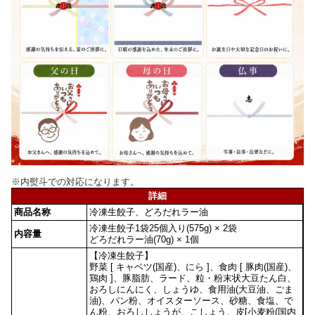
※内熨斗での対応になります。
詳細
商品名称
冷凍生餃子、どろだれラー油
冷凍生餃子1袋25個入り(575g) × 2袋
内容量
どろだれラー油(70g) × 1個
【冷凍生餃子】
野菜 [ キャベツ(国産)、にら ]、食肉 [ 豚肉(国産)、
鶏肉 ]、豚脂肪、ラード、粒・粉末状大豆たん白、
おろしにんにく、しょうゆ、食用油(大豆油、ごま
油)、パン粉、オイスターソース、砂糖、食塩、で
ん粉、おろししょうが、こしょう、皮[小麦粉(国内