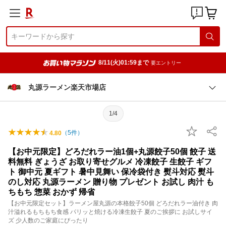
8/11(火)01:59まで
要エントリー
丸源ラーメン楽天市場店
1/4
（
5
件）
4.80
【お中元限定】どろだれラー油1個+丸源餃子50個 餃子 送
料無料 ぎょうざ お取り寄せグルメ 冷凍餃子 生餃子 ギフ
ト 御中元 夏ギフト 暑中見舞い 保冷袋付き 熨斗対応 熨斗
のし対応 丸源ラーメン 贈り物 プレゼント お試し 肉汁 も
ちもち 惣菜 おかず 帰省
【お中元限定セット】ラーメン屋丸源の本格餃子50個 どろだれラー油付き 肉
汁溢れるもちもち食感 パリッと焼ける冷凍生餃子 夏のご挨拶に お試しサイ
ズ 少人数のご家庭にぴったり