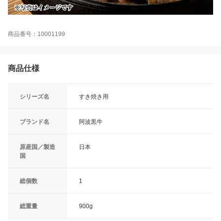
商品番号：10001199
商品仕様
シリーズ名
すき焼き用
ブランド名
阿波黒牛
原産国／製造
日本
国
総個数
1
総重量
900g