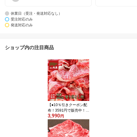
休業日（受注・発送対応なし）
受注対応のみ
発送対応のみ
ショップ内の注目商品
【●10％引きクーポン配
布！3591円で販売中！】
3,990
阿波黒牛 切り落とし 450
円
g (約225g×2P)柚子ゆこ
うポン酢付き♪ 送料無料
高級 牛肉 すき焼き 牛肉