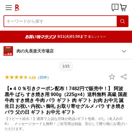
8/11(火)01:59まで
要エントリー
肉の丸長楽天市場店
1/15
（
35
件）
4.66
【●４０％引きクーポン配布！7482円で販売中！】 阿波
黒牛 ばら すき焼き用 900g（225g×4）送料無料 高級 国産
牛肉 すき焼き 牛肉 バラ ギフト 肉 ギフト お肉 お中元 誕
生日 お祝い 内祝い 御礼 お取り寄せグルメ バラ すき焼き
バラ 父の日 ギフト お中元 ギフト
【リピート続出！】濃厚で上品な甘味が絶品♪ギフト包装、のし（名入れO
K）、メッセージカードも無料！ご自宅用は勿論、安心して贈り物にお選びい
ただけます。