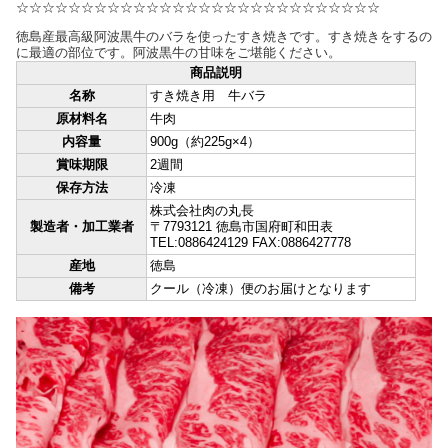
☆☆☆☆☆☆☆☆☆☆☆☆☆☆☆☆☆☆☆☆☆☆☆☆☆☆☆☆
徳島産最高級阿波黒牛のバラを使ったすき焼きです。すき焼きをするの
に最適の部位です。阿波黒牛の甘味をご堪能ください。
商品説明
名称
すき焼き用 牛バラ
原材料名
牛肉
内容量
900g（約225g×4）
賞味期限
2週間
保存方法
冷凍
株式会社肉の丸長
製造者・加工業者
〒7793121 徳島市国府町和田表
TEL:0886424129 FAX:0886427778
産地
徳島
備考
クール（冷凍）便のお届けとなります