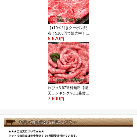
訳あり 牛肉 切り落とし
牛肉 ギフト 誕生日 お祝
い 内祝い 贈り物 御礼 お
取り寄せグルメ 父の日
ギフト お中元 ギフト
【●10％引きクーポン配
布！5103円で販売中！】
5,670
阿波黒牛 モモ すき焼き
円
用 450g（225g×2） 送料
無料 高級 国産 牛肉 すき
焼き 牛肉 赤身 牛肉 ギフ
ト 肉 ギフト お肉プレゼ
ント お祝い 内祝い 御礼
お取り寄せグルメ 牛肉
御歳暮 御祝い 父の日 ギ
フト お中元 ギフト
れびゅ3.67送料無料【楽
天ランキングNO.1受賞】
7,600
阿波黒牛 最高級 霜降
円
り牛ロース すき焼き用
500g【250g×2】2〜3人
用ギフトに最高級すき焼
きを！【牛肉 すき焼
き ギフト お歳暮 お
中元 お祝い ロース