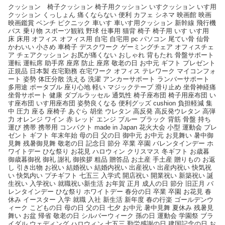
クッション 椅子クッション 椅子用クッション いすクッション いす用
クッション くっしょん 痛くならない 便利 カフェ シネマ 映画館 映画
映画鑑賞 ベンチ ピクニック 車いす 車いす用クッション 新幹線 飛行機
バス 乗り物 スポーツ観戦 野球 仕事用 猫背 椅子 椅子用 いす いす用
床 床用 オフィス オフィス用 自宅 自宅用 pc パソコン 尾てい骨 仙骨
かわいい 小さめ 車椅子 デスクワーク ゲーミングチェア オフィスチェ
ア チェアクッション お尻が痛くない おしゃれ 背もたれ 骨盤サポート
運転 運転席 助手席 座席 防止 座席 敬老の日 お中元 ギフト プレゼント
正規品 日本製 在宅勤務 在宅ワーク オフィス テレワーク マイコンフォ
ート 姿勢 体圧分散 洗える 洗濯 アンカーサポート ランバーサポート
多用途 ポータブル 座り心地 軽い マジックテープ 滑り止め 坐骨神経痛
坐骨サポート 健康 ダブルラッセル 通気性 椅子座布団 椅子用座布団 い
す座布団 いす用座布団 姿勢良くなる 便利グッズ cushion 負担軽減 集
中 圧力 座る 座椅子 あぐら 胡坐 ウレタン 高反発 高反発ウレタン 高弾
力 オレンジ ワイン 赤 レッド エンジ ブルー ブラック 背筋 骨盤 持ち
運び 携帯 携帯用 コンパクト made in Japan 花火大会 小型 運動会 プレ
ゼント ギフト 年末年始 母の日 父の日 御中元 お中元 お見舞い 暑中御
見舞 残暑御見舞 敬老の日 記念日 節分 卒業 卒園 バレンタインデー ホ
ワイトデー ひな祭り お花見 ハロウィン クリスマス 冬ギフト お歳暮
御歳暮御祝 御礼 謝礼 御挨拶 粗品 贈答品 お土産 手土産 贈りもの お返
し 引き出物 お祝い 結婚祝い 結婚内祝い 出産祝い 出産内祝い 快気祝
い 快気内い プチギフト 七五三 入学式 開店祝い 開業祝い 新築祝い 誕
生祝い 入学祝い 就職祝い新生活 お年賀 正月 成人の日 節分 旧正月 バ
レンタインデー ひな祭り ホワイトデー 春分の日 卒業 卒園 お花見 春
休み イースター 入学 就職 入社 新生活 新年度 春の行楽 ゴールデンウ
ィーク こどもの日 母の日 父の日 七夕 お中元 暑中見舞 夏休み 残暑見
舞い お盆 帰省 敬老の日 シルバーウィーク 孫の日 運動会 学園祭 ブラ
イダル ウェディング ハロウィン 七五三 勤労感謝の日 建国記念の日 お