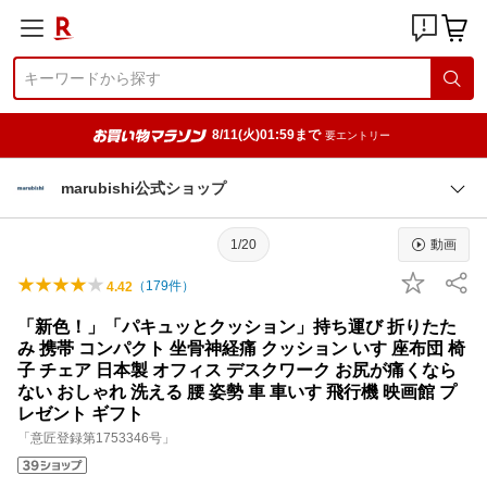
8/11(火)01:59まで
要エントリー
marubishi公式ショップ
1/20
動画
（
179
件）
4.42
「新色！」「パキュッとクッション」持ち運び 折りたた
み 携帯 コンパクト 坐骨神経痛 クッション いす 座布団 椅
子 チェア 日本製 オフィス デスクワーク お尻が痛くなら
ない おしゃれ 洗える 腰 姿勢 車 車いす 飛行機 映画館 プ
レゼント ギフト
「意匠登録第1753346号」