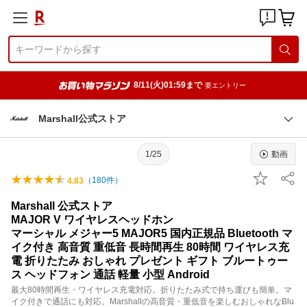
8/11(火)01:59まで
要エントリー
Marshall公式ストア
1/25
動画
（
180
件）
4.83
Marshall 公式ストア
MAJOR V ワイヤレスヘッドホン
マーシャル メジャー5 MAJOR5 国内正規品 Bluetooth マ
イク付き 高音質 重低音 長時間再生 80時間 ワイヤレス充
電 折りたたみ おしゃれ プレゼント ギフト ブルートゥー
ス ヘッドフォン 通話 軽量 小型 Android
最大80時間再生・ワイヤレス充電対応。折りたたみ式で持ち運びも簡単。マ
イク付きで通話にも対応。Marshallの高音質・重低音を楽しむおしゃれなBlu