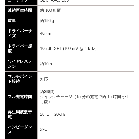
コーデック
SBC, AAC, LC3
連続再生時間
約 100 時間
重量
約186 g
ドライバーサ
40mm
イズ
ドライバー感
106 dB SPL (100 mV @ 1 kHz)
度
ワイヤレスレ
約10m
ンジ
マルチポイン
対応
ト接続
約3時間
フル充電時間
クイックチャージ（15 分の充電で約 15 時間再生
可能）
再生周波数帯
20Hz ~ 20kHz
域
インピーダン
32Ω
ス