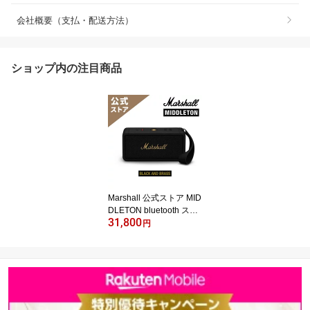
会社概要（支払・配送方法）
ショップ内の注目商品
Marshall 公式ストア MID
DLETON bluetooth スピ
31,800
ーカーマーシャル ミドル
円
トン 国内正規品ポータブ
ル ワイヤレススピーカー
高級 高音質 高品質 防塵
ワイヤレス 防水スピーカ
ー 音楽好き プレゼント
ギフト スピーカーblueto
oth スピーカーbluetooth