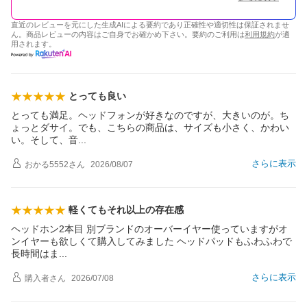
直近のレビューを元にした生成AIによる要約であり正確性や適切性は保証されませ
ん。商品レビューの内容はご自身でお確かめ下さい。要約のご利用は
利用規約
が適
用されます。
とっても良い
とっても満足。ヘッドフォンが好きなのですが、大きいのが。ち
ょっとダサイ。でも、こちらの商品は、サイズも小さく、かわい
い。そして、
音
さらに表示
おかる5552
さん
2026/08/07
軽くてもそれ以上の存在感
ヘッドホン2本目 別ブランドのオーバーイヤー使っていますがオ
ンイヤーも欲しくて購入してみました ヘッドパッドもふわふわで
長時間は
ま
さらに表示
購入者
さん
2026/07/08