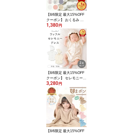
【8/6限定 最大15%OFF
クーポン】 おくるみ ガ
1,380
ーゼ 退院 かわいい 新生
円
児 ガーゼおくるみ 春 夏
用 ガーゼケット ベビー
赤ちゃん 6重ガーゼ 6重
2重 退院時 おくるみガー
ゼ ブランケット ベビー
ブランケット 出産祝い
お昼寝 保育園 春夏 退院
着 白
【8/6限定 最大15%OFF
クーポン】 セレモニード
3,280
レス 男の子 新生児 女の
円
子 春 お宮参り 退院 夏用
ベビー ベビー服 夏 半袖
退院着 コットン 1歳 赤ち
ゃん 春夏 セレモニー 長
袖 ロンパース 前開き ワ
ッフルロンパース セット
帽子 ボンネット 子供服
【8/6限定 最大15%OFF