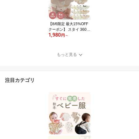
水シートライナー トイレ
トレーニング ベビーカー
ジュニアシート トイトレ
【8/6限定 最大15%OFF
クーポン】 スタイ 360
1,980
男の子 ベビースタイ 女
円
～
の子 360度スタイ お食事
スタイ セット ベビー 出
産祝い お宮参り よだれ
もっと見る
かけ 無地 度 360度 360°
リバーシブル 大きめ 保
育園 生地 おしゃれ 男 裏
大判 赤ちゃん
注目カテゴリ