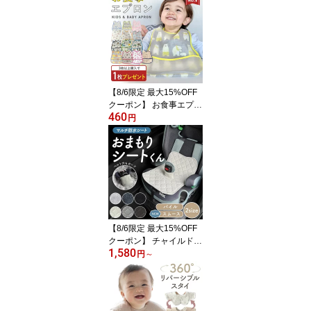
長め 白 セット 女の子 春
夏 同じ セレモニー 脱げ
にくい ソックス 3足 福袋
3足セット 綿 コットン ア
ニマル 動物 くつ下 男の
子 転倒防止 キッズ靴下
【8/6限定 最大15%OFF
クーポン】 お食事エプロ
460
ン 保育園 食事エプロン
円
離乳食 エプロン 食事用
エプロン お食事スタイ
防水 袖なし ベビー 赤ち
ゃん ビブ 半袖 スモック
入園準備 幼稚園 ポケッ
ト付き 女の子 男の子 食
べこぼし 子供 おしゃれ
かわいい
【8/6限定 最大15%OFF
クーポン】 チャイルドシ
1,580
ート 防水シート 夏用 冷
円
～
感 新生児 メッシュ 穴な
し 送風 防水 汚れ防止 カ
バー 防水シーツ 防水マ
ット 防水シー シーツ 防