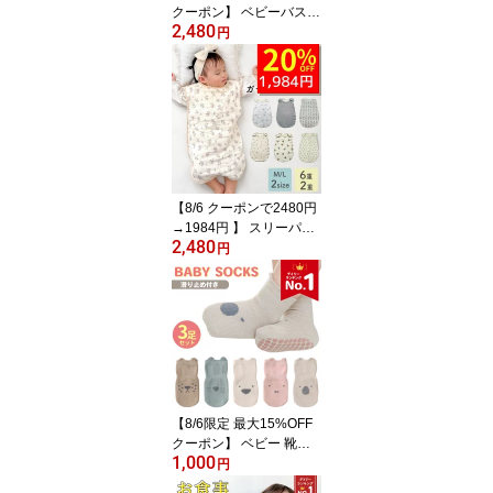
クーポン】 ベビーバスロ
2,480
ーブ バスローブ ワンオ
円
ペ くまぽん 赤ちゃん く
まポン 出産祝い ベビー
ママ 育児 お風呂 速乾 バ
スポンチョ フード付き
バスタオル ポンチョ 男
の子 女の子 キッズバス
ローブ フード付きバスタ
オル
【8/6 クーポンで2480円
→1984円 】 スリーパー
2,480
夏用 春 夏 ガーゼ キッズ
円
新生児 赤ちゃん 綿100 6
重 ブランケット ガーゼ
ケット 春夏 ベビー 小学
生 120cm 冬 130 2重ガ
ーゼ 春夏用 タオル 6重ガ
ーゼ 薄手 子供 3ヶ月 ベ
ビー服 男の子 女の子
【8/6限定 最大15%OFF
クーポン】 ベビー 靴下
1,000
ベビー靴下 滑り止め ベ
円
ビーソックス 9-12 海外