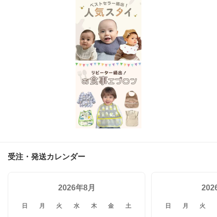
受注・発送カレンダー
2026年8月
20
日
月
火
水
木
金
土
日
月
火