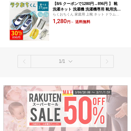
【8/6 クーポンで1280円→896円 】 靴
洗濯ネット 洗濯機 洗濯機専用 靴用洗濯
らくおちくん 家庭用 上靴 ネット ドラム式
ネット ラクおちくん 2個セット シュー
ぬいぐるみ 子供靴 ベビー 靴 キッズ サンダ
1,280
ズ 洗濯袋 ランドリーネット 型崩れ防止
送料無料
円
～
ル 上履きが洗える シューズ洗濯ネット 上
スニーカー 丸洗い 上履き 靴用 シュー
履き用 1個 2個 ブラシ 洗い 靴洗濯ネット 丈
ズ用 靴用洗濯袋 洗濯用品 洗濯機 靴洗
夫 靴用洗濯
いネット
1/1