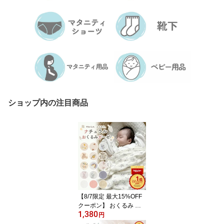
ショップ内の注目商品
【8/7限定 最大15%OFF
クーポン】 おくるみ ガ
1,380
ーゼ 退院 かわいい 新生
円
児 ガーゼおくるみ 春 夏