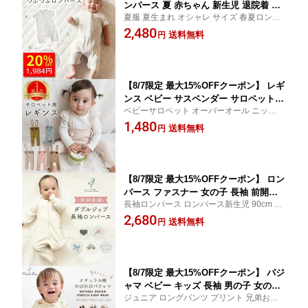
ンパース 夏 赤ちゃん 新生児 退院着 半
夏服 夏生まれ オシャレ サイズ 春夏ロンパ
袖ロンパース ファスナー ナチュラル 半
ース 前開き カバーオール カバーオールベ
2,480
袖 春 ダブルジッパー ベビー服 女の子
送料無料
円
ビー ボディスーツ 幼稚園 保育園 つなぎ 60
男の子 肌着 おしゃれ 赤ちゃん 新生児
70 80 90 男女兼用
薄手 60cm 70cm 80cm 90cm かわいい
半ズボン 半袖ロンパース
【8/7限定 最大15%OFFクーポン】 レギ
ンス ベビー サスペンダー サロペット
ベビーサロペット オーバーオール ニット
春 夏 ベビー服 男の子 女の子 キッズ 保
リブレギンス ハイウエスト 春80カバーオー
1,480
育園 子供 子供服 ベビーレギンス 60 70
送料無料
円
ル 韓国 新生児ベビー服 80サイズ 春用 リブ
赤ちゃん 80 90 薄手 新生児 オシャレ 肌
ボトム ナチュラル 伸縮性 コットン 夏用 可
着 夏服 セール サイズ 春夏 入園準備 無
愛い
地 かわいい
【8/7限定 最大15%OFFクーポン】 ロン
パース ファスナー 女の子 長袖 前開き
長袖ロンパース ロンパース新生児 90cm 薄
秋冬 男の子 冬 ベビー服 ベビー 新生児
手 春夏 春 ロンパース女の子 ロンパース男
2,680
カバーオール カバーオールベビー 防寒
送料無料
円
の子 ベビーロンパース 長袖カバーオール
着 赤ちゃん 防寒着 つなぎ 冬用 60 70 8
足つき チャック おしゃれ 綿 ジッパー ボデ
0 90 ジップアップ ダブルジップ ジップ
ィスーツ
かわいい
【8/7限定 最大15%OFFクーポン】 パジ
ャマ ベビー キッズ 長袖 男の子 女の子
ジュニア ロングパンツ プリント 兄弟お揃
上下セット 綿 子供パジャマ 長袖パジャ