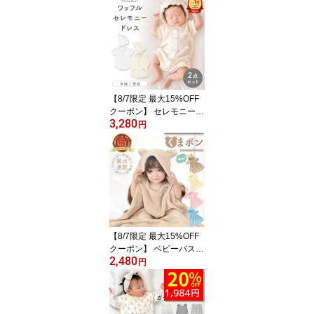
用 ガーゼケット ベビー
赤ちゃん 6重ガーゼ 6重
2重 退院時 おくるみガー
ゼ ブランケット ベビー
ブランケット 出産祝い
お昼寝 保育園 春夏 退院
着 白
【8/7限定 最大15%OFF
クーポン】 セレモニード
3,280
レス 男の子 新生児 女の
円
子 春 お宮参り 退院 夏用
ベビー ベビー服 夏 半袖
退院着 コットン 1歳 赤ち
ゃん 春夏 セレモニー 長
袖 ロンパース 前開き ワ
ッフルロンパース セット
帽子 ボンネット 子供服
【8/7限定 最大15%OFF
クーポン】 ベビーバスロ
2,480
ーブ バスローブ ワンオ
円
ペ くまぽん 赤ちゃん く
まポン 出産祝い ベビー
ママ 育児 お風呂 速乾 バ
スポンチョ フード付き