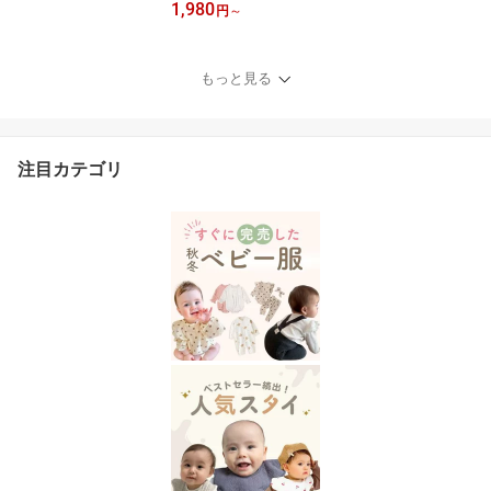
1,980
男の子 ベビースタイ 女
円
～
の子 360度スタイ お食事
スタイ セット ベビー 出
産祝い お宮参り よだれ
もっと見る
かけ 無地 度 360度 360°
リバーシブル 大きめ 保
育園 生地 おしゃれ 男 裏
大判 赤ちゃん
注目カテゴリ