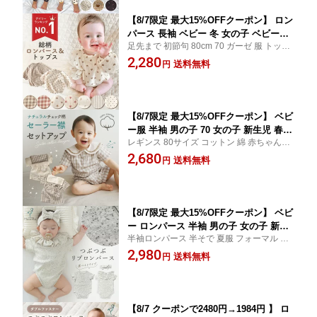
ップ 寝巻
【8/7限定 最大15%OFFクーポン】 ロン
パース 長袖 ベビー 冬 女の子 ベビー服
足先まで 初節句 80cm 70 ガーゼ 服 トップ
新生児 男の子 長袖ロンパース 赤ちゃん
ス 送料無料 韓国 90 80サイズ キッズ セー
2,280
夏 80 ロンパース新生児 ボーダー 長 無
送料無料
円
ル サイズ かわいい オシャレ 夏服 子供服 60
地 90cm 薄手 フォーマル 春夏 足なし
肌着 可愛い おしゃれ 綿100 春用 夏用 入園
着せ方 春 ロンパース女の子 ロンパース
準備
男の子
【8/7限定 最大15%OFFクーポン】 ベビ
ー服 半袖 男の子 70 女の子 新生児 春
レギンス 80サイズ コットン 綿 赤ちゃん 春
夏 ベビー セットアップ 子供服 80 オシ
用 夏用 おすすめ ベージュ チェック 半ズボ
2,680
ャレ 肌着 90 夏服 トップス セパレート
送料無料
円
ン 短パン シンプル セーラーカラー セーラ
セール サイズ 春夏 袖 韓国 新生児ベビ
ー 襟 フォーマル セーラー襟 コットン100
ー服 80サイズ 上下セット 綿100 入園準
ナチュラル
備 おしゃれ
【8/7限定 最大15%OFFクーポン】 ベビ
ー ロンパース 半袖 男の子 女の子 新生
半袖ロンパース 半そで 夏服 フォーマル お
児 赤ちゃん ベビー服 春夏 夏 春 ベビー
しゃれ プレゼント ユニセックス ルームウ
2,980
ロンパース 綿 ボタン フリル 子供服 お
送料無料
円
ェア 外出 男女兼用 つぶつぶ ネップ 肌着 春
部屋着 夏用 シンプル コットン かわい
用 春夏用 お出かけ かぶるタイプ 出産祝い
い 可愛い インナー 60 70 80 ギフト ma
出産準備
rineblue
【8/7 クーポンで2480円→1984円 】 ロ