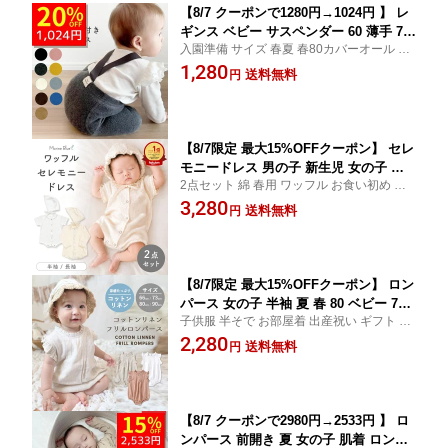
【8/7 クーポンで1280円→1024円 】 レ
ギンス ベビー サスペンダー 60 薄手 70
入園準備 サイズ 春夏 春80カバーオール 韓
赤ちゃん 90 サロペット 80 春 夏 キッズ
国 新生児ベビー服 80サイズ レギンスパン
1,280
保育園 子供 子供服 ベビーレギンス ベ
送料無料
円
ツ サスペンダーレギンス サスペンダー付き
ビー服 男の子 女の子 新生児 ロンパー
パンツ パンツ 腹巻き マシュマロ 春用 春夏
ス オシャレ 肌着 夏服 セール サイズ 春
用
夏 入園準備
【8/7限定 最大15%OFFクーポン】 セレ
モニードレス 男の子 新生児 女の子 春
2点セット 綿 春用 ワッフル お食い初め ハ
お宮参り 退院 夏用 ベビー ベビー服 夏
ーフバースデー ニューボーンフォト バース
3,280
半袖 退院着 コットン 1歳 赤ちゃん 春夏
送料無料
円
デー 100日 誕生日 帽子付き 出産祝い 通年
セレモニー 長袖 ロンパース 前開き ワ
用 オールシーズン 66 73 80 90 ベビードレ
ッフルロンパース セット 帽子 ボンネッ
ス シンプル
ト 子供服
【8/7限定 最大15%OFFクーポン】 ロン
パース 女の子 半袖 夏 春 80 ベビー 70
子供服 半そで お部屋着 出産祝い ギフト 可
男の子 新生児 白 90cm 薄手 90 ベビー
愛い 66 73 シンプル コットン 男女兼用 mar
2,280
服 夏服 赤ちゃん ロンパース新生児 長
送料無料
円
ineblue 冬 ベビーロンパース 冬用 プレゼン
無地 フォーマル 春夏 足なし 着せ方 ロ
ト 60 かわいい おしゃれ 足先まで 初節句 8
ンパース女の子 ロンパース男の子 秋冬
0cm
肌着 綿
【8/7 クーポンで2980円→2533円 】 ロ
ンパース 前開き 夏 女の子 肌着 ロンパ