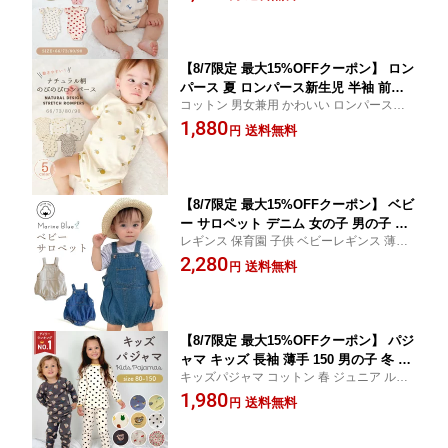
90 ロンパース新生児 春夏 ロンパース女の
そで 新生児 赤ちゃん お部屋着 夏服 出
子 おすすめ お出かけ 服 外出 外着 ベビー肌
産祝い 可愛い シンプル コットン かわ
着 marineblue
いい 綿100 ギフト
【8/7限定 最大15%OFFクーポン】 ロン
パース 夏 ロンパース新生児 半袖 前開
コットン 男女兼用 かわいい ロンパース女
き 80 肌着 男の子 女の子 白 春 ベビー
の子 ロンパース男の子 66 73 長袖ロンパー
1,880
半袖ロンパース 北欧風 綿 ナチュラル
送料無料
円
ス ロンパース新生児 ボーダー 長 無地 フォ
ベビー服 子供服 半そで 新生児 赤ちゃ
ーマル 着せ方 ロンパース女の子 ロンパー
ん 全開き お部屋着 夏服 出産祝い 可愛
ス男の子
い シンプル
【8/7限定 最大15%OFFクーポン】 ベビ
ー サロペット デニム 女の子 男の子 夏
レギンス 保育園 子供 ベビーレギンス 薄手
春夏 春 オーバーオール ロンパース 60 8
オシャレ 夏服 セール サイズ 入園準備 無地
2,280
0 70 90 ベビー服 デニムサロペット ベ
送料無料
円
かわいい ブルマ スナップ 秋 秋冬 冬 キッズ
ビーサロペット 新生児 デニムロンパー
キッズサロペット 60cm 70cm 80cm 90cm
ス 綿100 子供服 赤ちゃん サスペンダー
プレゼント 可愛い
【8/7限定 最大15%OFFクーポン】 パジ
ャマ キッズ 長袖 薄手 150 男の子 冬 キ
キッズパジャマ コットン 春 ジュニア ルー
ッズ男の子 薄手長袖 女の子 上下セット
ムウェア 80 90 100 110 120 こども 子供服
1,980
130 140 綿 子供パジャマ 長袖パジャマ
送料無料
円
ルームウエア 入園 入園グッズ 秋冬 兄弟 お
秋 子供 子ども パジャマキッズ ベビー
揃い 保育園 幼稚園 小学生 お昼寝 子ども服
ベビーパジャマ 部屋着 寝巻き セットア
こども服