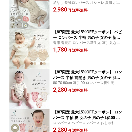
足なし 長袖ロンパース オシャレ 夏服 ボデ
ース肌着 長袖 かわいい 70 男の子 退院
ィスーツ セール サイズ 春夏 新生児ベビー
2,980
着 ダブルジップ 90 80 ベビー 春 女の子
送料無料
円
服 春用 80サイズ 韓国 カバーオール カバー
80 新生児 夏用 赤ちゃん ファスナー ロ
オールベビー つなぎ 60 ジップアップ ジッ
ンパース90 ベビー服 70cm おしゃれ 薄
プ
手 80cm 80センチ
【8/7限定 最大15%OFFクーポン】 ベビ
ー ロンパース 半袖 男の子 女の子 新生
春用 春夏用 ロンパース新生児 薄手 足なし
児 赤ちゃん ベビー服 春夏 夏 春 ベビー
着せ方 ロンパース女の子 ロンパース男の子
1,780
ロンパース 綿 長袖 長袖ロンパース ボ
送料無料
円
冬 かわいい 可愛い インナー おしゃれ お出
タン フリル 子供服 無地 お部屋着 夏用
かけ かぶるタイプ 服 プレゼント 60cm 70c
出産祝い 冬 冬用 ギフト シンプル コッ
m 80cm 90cm
トン 60 70 80 90
【8/7限定 最大15%OFFクーポン】 ロン
パース 半袖 前開き 男の子 女の子 肌着
80 70 90cm 薄手 90 ロンパース新生児 長
白 春 夏 ベビー 半袖ロンパース 綿 ナチ
無地 フォーマル 春夏 足なし 着せ方 ロンパ
2,280
ュラル ベビー服 子供服 半そで 新生児
送料無料
円
ース女の子 ロンパース男の子 秋冬 おしゃ
赤ちゃん 全開き お部屋着 夏服 出産祝
れ おすすめ お出かけ 服 外出 外着 ベビー肌
い 可愛い シンプル コットン 男女兼用
着
かわいい
【8/7限定 最大15%OFFクーポン】 ロン
パース 半袖 夏 女の子 男の子 綿100 赤
ロンパース ベビーロンパース おしゃれ コ
ちゃん ベビー 80 肌着 白 春 半袖ロンパ
ットン100 プレゼント 60 70 80 90cm 薄手
2,280
ース 綿 ナチュラル ベビー服 子供服 半
送料無料
円