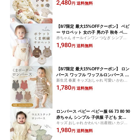
い 保育園 幼稚園 小学生 お昼寝 お着がえ用
2,480
マ 子供 子ども こども 子供服 80 90 100
送料無料
円
子ども服 こども服 ユニセックス 2点セット
110 120 ルームウェア 春 秋 冬 セットア
トップス パンツ 部屋着 寝巻き 子供用
ップ キッズパジャマ ベビーパジャマ コ
ットン
【8/7限定 最大15%OFFクーポン】 ベビ
ー サロペット 女の子 男の子 秋冬 ベビ
赤ちゃん オールインワン つなぎ シンプル
ー服 ベビーサロペット サスペンダー ベ
子供服 子ども 可愛い 綿 子ども服 服 子供
1,980
ビー男の子 ナチュラル 伸縮性 コットン
送料無料
円
新生児 かわいい おしゃれ 伸びる ボトムス
春 夏 秋 冬 ワッフルロンパース ロンパ
幼児 サスペンダー付き 春夏 ベビーオール
ース ワッフル スナップ ベージュ 66 73
インワン
80 90
【8/7限定 最大15%OFFクーポン】 ロン
パース ワッフル ワッフルロンパース ベ
新生児 春夏 キッズおしゃれ 可愛い かわい
ビー ベビー服 66 73 80 90 赤ちゃん シ
い 出産祝い カジュアル コットン 60 70 お
1,780
ンプル 子供服 くま クマ 子ども 女の子
送料無料
円
部屋着 夏服 ギフト 男女兼用 プレゼント ma
男の子 春 夏 タンクトップ ノースリー
rineblue ベビーファッション キャラクター
ブ ボーダー ノースリ 綿 子ども服 服 子
供
ロンパース ベビー ベビー服 66 73 80 90
赤ちゃん シンプル 子供服 子ども 女の
キッズ おしゃれ かわいい 出産祝い カジュ
子 男の子 春 夏 タンクトップ ノースリ
アル コットン お部屋着 夏服 ギフト 男女兼
1,980
ーブ ノースリ 可愛い 綿 子ども服 服 子
送料無料
円
用 プレゼント marineblue ベビーファッシ
供 新生児 バイカラー フレンチスリーブ
ョン 出産準備 ナチュラル アイボリー ブラ