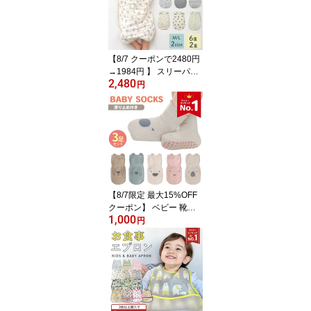
バスタオル ポンチョ 男
の子 女の子 キッズバス
ローブ フード付きバスタ
オル
【8/7 クーポンで2480円
→1984円 】 スリーパー
2,480
夏用 春 夏 ガーゼ キッズ
円
新生児 赤ちゃん 綿100 6
重 ブランケット ガーゼ
ケット 春夏 ベビー 小学
生 120cm 冬 130 2重ガ
ーゼ 春夏用 タオル 6重ガ
ーゼ 薄手 子供 3ヶ月 ベ
ビー服 男の子 女の子
【8/7限定 最大15%OFF
クーポン】 ベビー 靴下
1,000
ベビー靴下 滑り止め ベ
円
ビーソックス 9-12 海外
長め 白 セット 女の子 春
夏 同じ セレモニー 脱げ
にくい ソックス 3足 福袋
3足セット 綿 コットン ア
ニマル 動物 くつ下 男の
子 転倒防止 キッズ靴下