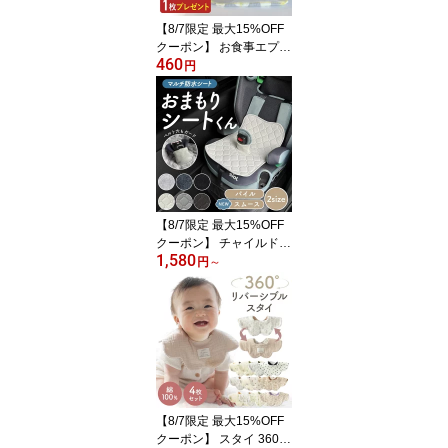
【8/7限定 最大15%OFF
クーポン】 お食事エプロ
460
ン 保育園 食事エプロン
円
離乳食 エプロン 食事用
エプロン お食事スタイ
防水 袖なし ベビー 赤ち
ゃん ビブ 半袖 スモック
入園準備 幼稚園 ポケッ
ト付き 女の子 男の子 食
べこぼし 子供 おしゃれ
かわいい
【8/7限定 最大15%OFF
クーポン】 チャイルドシ
1,580
ート 防水シート 夏用 冷
円
～
感 新生児 メッシュ 穴な
し 送風 防水 汚れ防止 カ
バー 防水シーツ 防水マ
ット 防水シー シーツ 防
水シートライナー トイレ
トレーニング ベビーカー
ジュニアシート トイトレ
【8/7限定 最大15%OFF
クーポン】 スタイ 360