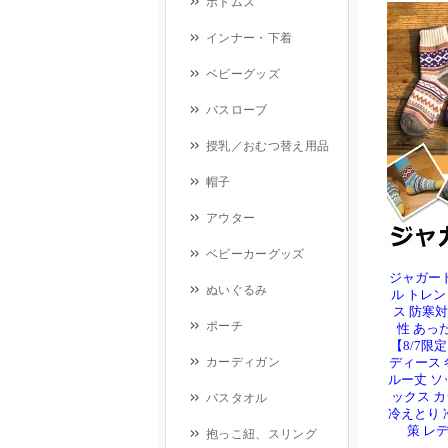
ジャガード
ル トレ
ス 防寒対
性 あっ
【8/7限
ディース 
ルー丈 ソ
ックス 
冷えとり 
策 レ