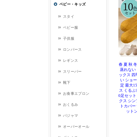
春 夏 秋
蒸れない
ックス 四
い ショー
定 最大1
ス くるぶ
0足セット
クス シン
トカバー 
ットン