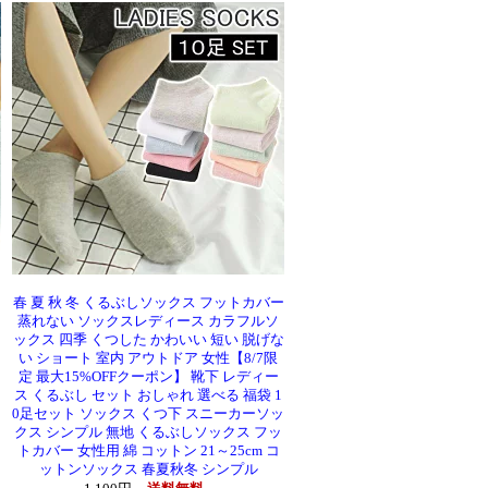
春 夏 秋 冬 くるぶしソックス フットカバー
蒸れない ソックスレディース カラフルソ
ックス 四季 くつした かわいい 短い 脱げな
い ショート 室内 アウトドア 女性【8/7限
定 最大15%OFFクーポン】 靴下 レディー
ス くるぶし セット おしゃれ 選べる 福袋 1
0足セット ソックス くつ下 スニーカーソッ
クス シンプル 無地 くるぶしソックス フッ
トカバー 女性用 綿 コットン 21～25cm コ
ットンソックス 春夏秋冬 シンプル