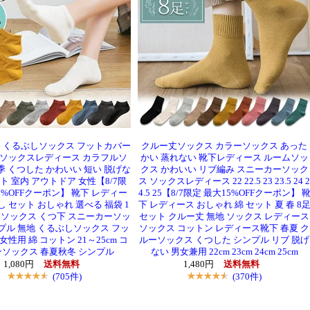
 冬 くるぶしソックス フットカバー
クルー丈ソックス カラーソックス あった
 ソックスレディース カラフルソ
かい 蒸れない 靴下レディース ルームソッ
季 くつした かわいい 短い 脱げな
クス かわいい リブ編み スニーカーソック
ト 室内 アウトドア 女性【8/7限
ス ソックスレディース 22 22.5 23 23.5 24 2
5%OFFクーポン】 靴下 レディー
4.5 25【8/7限定 最大15%OFFクーポン】 
し セット おしゃれ 選べる 福袋 1
下 レディース おしゃれ 綿 セット 夏 春 8
 ソックス くつ下 スニーカーソッ
セット クルー丈 無地 ソックス レディース
プル 無地 くるぶしソックス フッ
ソックス コットン レディース靴下 春夏 ク
女性用 綿 コットン 21～25cm コ
ルーソックス くつした シンプル リブ 脱げ
ソックス 春夏秋冬 シンプル
ない 男女兼用 22cm 23cm 24cm 25cm
1,080円
送料無料
1,480円
送料無料
(705件)
(370件)