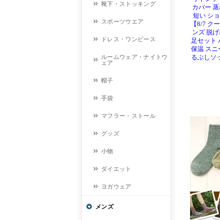
カバー 
短い ショ
【8/7 ク
ンズ 脱げ
足セット 
保温 スニ
るぶしソッ