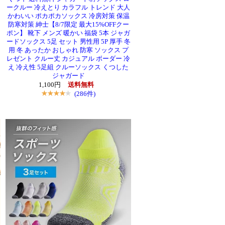
ト
ークルー 冷えとり カラフル トレンド 大人
かわいい ポカポカソックス 冷房対策 保温
防寒対策 紳士【8/7限定 最大15%OFFクー
ポン】 靴下 メンズ 暖かい 福袋 5本 ジャガ
ードソックス 5足 セット 男性用 5P 厚手 冬
用 冬 あったか おしゃれ 防寒 ソックス プ
レゼント クルー丈 カジュアル ボーダー 冷
え 冷え性 5足組 クルーソックス くつした
ジャガード
1,100円
送料無料
(286件)