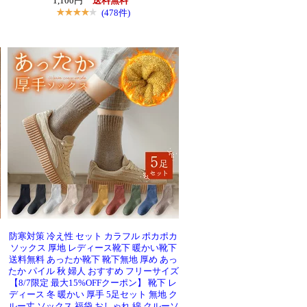
1,100円
送料無料
(478件)
防寒対策 冷え性 セット カラフル ポカポカ
ソックス 厚地 レディース靴下 暖かい靴下
送料無料 あったか靴下 靴下無地 厚め あっ
ク
たか パイル 秋 婦人 おすすめ フリーサイズ
【8/7限定 最大15%OFFクーポン】 靴下 レ
ディース 冬 暖かい 厚手 5足セット 無地 ク
ルー丈 ソックス 福袋 おしゃれ 綿 クルーソ