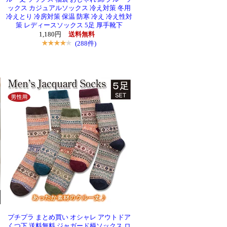
ックス カジュアルソックス 冷え対策 冬用
冷えとり 冷房対策 保温 防寒 冷え 冷え性対
策 レディースソックス 5足 厚手靴下
1,180円
送料無料
(288件)
プチプラ まとめ買い オシャレ アウトドア
くつ下 送料無料 ジャガード柄ソックス ロ