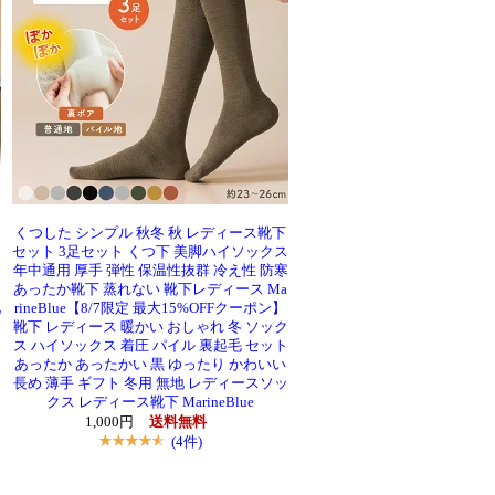
くつした シンプル 秋冬 秋 レディース靴下
セット 3足セット くつ下 美脚ハイソックス
年中通用 厚手 弾性 保温性抜群 冷え性 防寒
あったか靴下 蒸れない 靴下レディース Ma
靴
rineBlue【8/7限定 最大15%OFFクーポン】
足
靴下 レディース 暖かい おしゃれ 冬 ソック
ス ハイソックス 着圧 パイル 裏起毛 セット
あったか あったかい 黒 ゆったり かわいい
長め 薄手 ギフト 冬用 無地 レディースソッ
クス レディース靴下 MarineBlue
1,000円
送料無料
(4件)