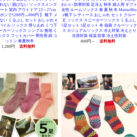
蒸れない 脱げない ソックスメンズ
わいい 防寒対策 足冷え 秋冬 婦人用 ギフ
ート 室内 アウトドア 23～27cm
女性 ルームソックス 春 夏 秋 冬 MarineBlu
ーポンで1280円→896円 】 靴下 メ
e靴下 レディース おしゃれ セット クルー
ない くるぶし セット おしゃれ 4
丈 ソックス スニーカーソックス くるぶし
パイル ソックス 滑り止め くつ下
5足セット 3足セット 冬 福袋 クルーソック
ーカーソックス シンプル 無地 く
ス カジュアルソックス 冷え対策 冷えとり
クス フットカバー 男性用 綿 コ
冷房対策 保温 防寒 冷え性対策
ットン 春夏秋冬
600円～
送料無料
1,280円
送料無料