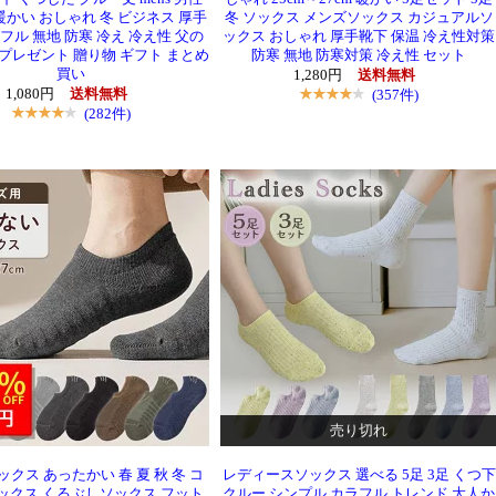
 暖かい おしゃれ 冬 ビジネス 厚手
冬 ソックス メンズソックス カジュアルソ
フル 無地 防寒 冷え 冷え性 父の
ックス おしゃれ 厚手靴下 保温 冷え性対策
 プレゼント 贈り物 ギフト まとめ
防寒 無地 防寒対策 冷え性 セット
買い
1,280円
送料無料
1,080円
送料無料
(357件)
(282件)
売り切れ
クス あったかい 春 夏 秋 冬 コ
レディースソックス 選べる 5足 3足 くつ下
ックス くるぶしソックス フット
クルー シンプル カラフル トレンド 大人か