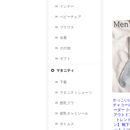
かっこいい
チャコール
ーダー 
アウトド
トレンド
ン】 靴下
ット くつ