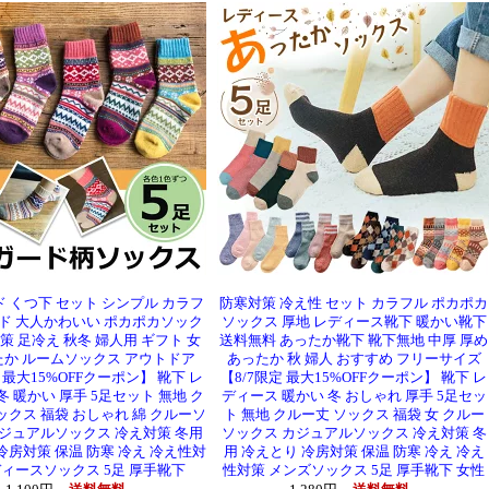
 くつ下 セット シンプル カラフ
防寒対策 冷え性 セット カラフル ポカポカ
ンド 大人かわいい ポカポカソック
ソックス 厚地 レディース靴下 暖かい靴下
策 足冷え 秋冬 婦人用 ギフト 女
送料無料 あったか靴下 靴下無地 中厚 厚め
たか ルームソックス アウトドア
あったか 秋 婦人 おすすめ フリーサイズ
定 最大15%OFFクーポン】 靴下 レ
【8/7限定 最大15%OFFクーポン】 靴下 レ
冬 暖かい 厚手 5足セット 無地 ク
ディース 暖かい 冬 おしゃれ 厚手 5足セッ
ックス 福袋 おしゃれ 綿 クルーソ
ト 無地 クルー丈 ソックス 福袋 女 クルー
カジュアルソックス 冷え対策 冬用
ソックス カジュアルソックス 冷え対策 冬
冷房対策 保温 防寒 冷え 冷え性対
用 冷えとり 冷房対策 保温 防寒 冷え 冷え
ディースソックス 5足 厚手靴下
性対策 メンズソックス 5足 厚手靴下 女性