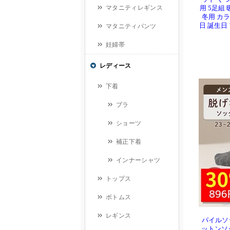
用 5足組
冬用 カラ
日 誕生日
パイルソッ
ットンソ