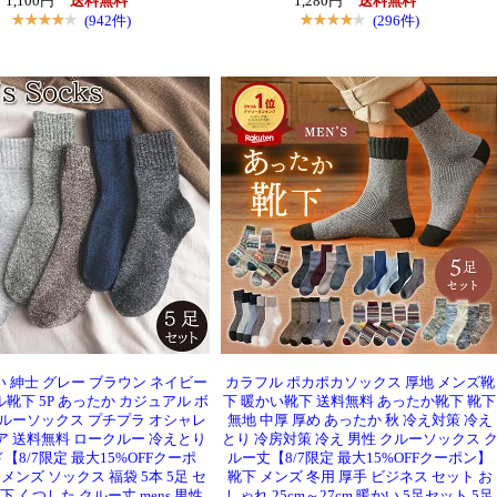
1,100円
送料無料
1,280円
送料無料
(942件)
(296件)
 紳士 グレー ブラウン ネイビー
カラフル ポカポカソックス 厚地 メンズ靴
靴下 5P あったか カジュアル ボ
下 暖かい靴下 送料無料 あったか靴下 靴下
クルーソックス プチプラ オシャレ
無地 中厚 厚め あったか 秋 冷え対策 冷え
ア 送料無料 ロークルー 冷えとり
とり 冷房対策 冷え 男性 クルーソックス 
【8/7限定 最大15%OFFクーポ
ルー丈【8/7限定 最大15%OFFクーポン】
 メンズ ソックス 福袋 5本 5足 セ
靴下 メンズ 冬用 厚手 ビジネス セット お
下 くつした クルー丈 mens 男性
しゃれ 25cm～27cm 暖かい 5足セット 5足