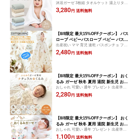
沐浴ガーゼ 3枚組 タオルケット 湯上りタオ
み ふわふわ ガーゼバスタオル ガーゼタ
ル ブランケット ベビータオル ドラーケッ
3,280
オル ベビーバスタオル 吸収性 6重ガー
送料無料
円
ト 速乾 敏感肌用 沐浴 吸水速乾 おすすめ キ
ゼ 赤ちゃん ガーゼケット 綿100％ ガー
ッズ 子供 コットン やわらか かわいい お祝
ゼおくるみ 正方形 綿 湯上がり タオル 3
い 3枚 綿100
枚セット お風呂
【8/8限定 最大15%OFFクーポン】 バス
ローブ ベビーバスローブ ベビー バスタ
出産祝い ママ 育児 速乾 バスポンチョ フー
オル キッズ ワンオペ ポンチョ キッズ
ド付き 男の子 女の子 レジャー 海 水泳 おく
2,480
バスローブ フード付きバスタオル 4重
送料無料
円
るみ ギフト プレゼント ブランケット くま
ガーゼ コットン 綿 子供用 パジャマ 赤
耳 子供 こども くま うさぎ レモン オリーブ
ちゃん プール タオル ボタン付き クマ
春 夏
お風呂 子供服
【8/8限定 最大15%OFFクーポン】 おく
るみ ガーゼ 秋冬 夏用 退院 新生児 おく
おしゃれ 可愛い 通年 プレゼント 出産準備
るみガーゼ 春 夏 秋 冬 ガーゼケット ベ
退院用 綿100% コットン 秋用 冬用 春用 ギ
2,280
ビー 赤ちゃん ガーゼおくるみ ブランケ
送料無料
円
フト かわいい 速乾 通気性 あかちゃん 大判
ット おくるみガーゼ赤ちゃん おくるみ
2重ガーゼ 2重 出産祝い 冷房対策 男の子 女
タオル タオルケット ベビーブランケッ
の子
ト お昼寝
【8/8限定 最大15%OFFクーポン】 おく
るみ ガーゼ 秋冬 夏用 退院 新生児 おく
おしゃれ 可愛い 通年 プレゼント 出産準備
るみガーゼ 春 夏 秋 冬 ガーゼケット ベ
退院用 綿100% コットン 秋用 冬用 春用 ギ
1,100
ビー 赤ちゃん ガーゼおくるみ ブランケ
送料無料
円