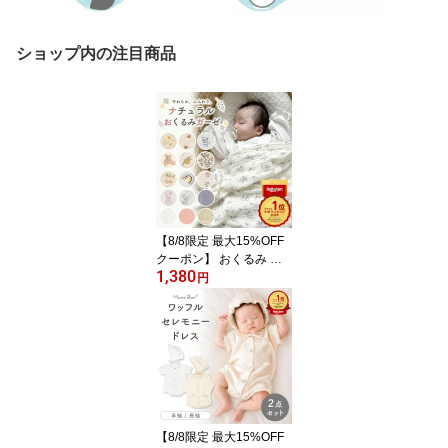
ショップ内の注目商品
【8/8限定 最大15%OFF
クーポン】 おくるみ ガ
1,380
ーゼ 退院 かわいい 新生
円
児 ガーゼおくるみ 春 夏
用 ガーゼケット ベビー
赤ちゃん 6重ガーゼ 6重
2重 退院時 おくるみガー
ゼ ブランケット ベビー
ブランケット 出産祝い
お昼寝 保育園 春夏 退院
着 白
【8/8限定 最大15%OFF