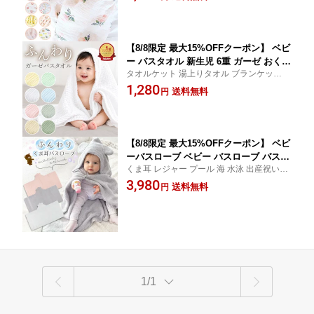
フト かわいい 速乾 通気性 あかちゃん 大判
ット おくるみガーゼ赤ちゃん おくるみ
2重ガーゼ 2重 出産祝い 冷房対策 男の子 女
タオル タオルケット ベビーブランケッ
の子
ト お昼寝
【8/8限定 最大15%OFFクーポン】 ベビ
ー バスタオル 新生児 6重 ガーゼ おくる
タオルケット 湯上りタオル ブランケット
み ふわふわ ガーゼバスタオル ガーゼタ
ベビータオル ドラーケット 速乾 敏感肌用
1,280
オル ベビーバスタオル 吸収性 6重ガー
送料無料
円
沐浴 吸水速乾 おすすめ キッズ 子供 コット
ゼ 赤ちゃん ガーゼケット 綿100％ ガー
ン やわらか かわいい お祝い 綿100 湯上り
ゼおくるみ 正方形 綿 湯上がり タオル
くすみカラー
お風呂 沐浴ガーゼ
【8/8限定 最大15%OFFクーポン】 ベビ
ーバスローブ ベビー バスローブ バスタ
くま耳 レジャー プール 海 水泳 出産祝い ギ
オル キッズ ポンチョ キッズバスローブ
フト プレゼント お風呂上がり 乾きやすい
3,980
フード付きバスタオル 赤ちゃん 子供用
送料無料
円
時短 湯上がり 子供 こども ボタン付き 薄手
パジャマ 新生児 プール タオル ベアー
綿100 タオル地 タオル生地 綿 グレー
綿100％ コットン お風呂 速乾 ワンオペ
子供服 冬
1/1