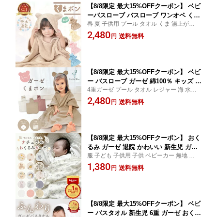
【8/8限定 最大15%OFFクーポン】 ベビ
ーバスローブ バスローブ ワンオペ くま
春 夏 子供用 プール タオル くま 湯上がりタ
ぽん 赤ちゃん くまポン 出産祝い ベビ
オル 時短 こども お風呂上がり 乾きやすい
2,480
ー ママ 育児 お風呂 速乾 バスポンチョ
送料無料
円
マイクロファイバー 吸水速乾 吸水 子供 ベ
フード付き バスタオル ポンチョ 男の子
ビーバス ふわふわ くま耳 春夏 春用 夏用 可
女の子 キッズバスローブ フード付きバ
愛い
スタオル
【8/8限定 最大15%OFFクーポン】 ベビ
ー バスローブ ガーゼ 綿100％ キッズ バ
4重ガーゼ プール タオル レジャー 海 水泳
スポンチョ ベビーバスローブ バスタオ
出産祝い ギフト プレゼント お風呂上がり
2,480
ル 男の子 女の子 くまポン フード付き
送料無料
円
乾きやすい 時短 くま耳 子供 こども アイボ
キッズバスローブ フード付きバスタオ
リー ピンク ブラウン 湯上がり
ル 子供用 赤ちゃん くま お風呂 速乾 吸
水 ワンオペ 冬
【8/8限定 最大15%OFFクーポン】 おく
るみ ガーゼ 退院 かわいい 新生児 ガー
服 子ども 子供用 子供 ベビーカー 無地 おく
ゼおくるみ 春 夏用 ガーゼケット ベビ
るみガーゼ赤ちゃん おくるみタオル バスタ
1,380
ー 赤ちゃん 6重ガーゼ 6重 2重 退院時
送料無料
円
オル タオルケット 女の子 男の子 可愛い お
おくるみガーゼ ブランケット ベビーブ
しゃれ 2重ガーゼ 速乾 通気性 通年 退院用
ランケット 出産祝い お昼寝 保育園 春
ギフト
夏 退院着 白
【8/8限定 最大15%OFFクーポン】 ベビ
ー バスタオル 新生児 6重 ガーゼ おくる