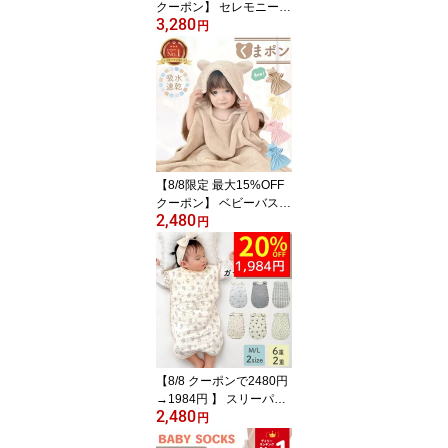
クーポン】 セレモニード
3,280
レス 男の子 新生児 女の
円
子 春 お宮参り 退院 夏用
ベビー ベビー服 夏 半袖
退院着 コットン 1歳 赤ち
ゃん 春夏 セレモニー 長
袖 ロンパース 前開き ワ
ッフルロンパース セット
帽子 ボンネット 子供服
【8/8限定 最大15%OFF
クーポン】 ベビーバスロ
2,480
ーブ バスローブ ワンオ
円
ペ くまぽん 赤ちゃん く
まポン 出産祝い ベビー
ママ 育児 お風呂 速乾 バ
スポンチョ フード付き
バスタオル ポンチョ 男
の子 女の子 キッズバス
ローブ フード付きバスタ
オル
【8/8 クーポンで2480円
→1984円 】 スリーパー
2,480
夏用 春 夏 ガーゼ キッズ
円
新生児 赤ちゃん 綿100 6