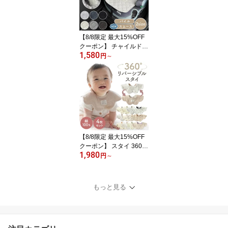
入園準備 幼稚園 ポケッ
ト付き 女の子 男の子 食
べこぼし 子供 おしゃれ
かわいい
【8/8限定 最大15%OFF
クーポン】 チャイルドシ
1,580
ート 防水シート 夏用 冷
円
～
感 新生児 メッシュ 穴な
し 送風 防水 汚れ防止 カ
バー 防水シーツ 防水マ
ット 防水シー シーツ 防
水シートライナー トイレ
トレーニング ベビーカー
ジュニアシート トイトレ
【8/8限定 最大15%OFF
クーポン】 スタイ 360
1,980
男の子 ベビースタイ 女
円
～
の子 360度スタイ お食事
スタイ セット ベビー 出
産祝い お宮参り よだれ
もっと見る
かけ 無地 度 360度 360°
リバーシブル 大きめ 保
育園 生地 おしゃれ 男 裏
大判 赤ちゃん