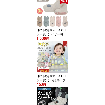
重 ブランケット ガーゼ
ケット 春夏 ベビー 小学
生 120cm 冬 130 2重ガ
ーゼ 春夏用 タオル 6重ガ
ーゼ 薄手 子供 3ヶ月 ベ
ビー服 男の子 女の子
【8/8限定 最大15%OFF
クーポン】 ベビー 靴下
1,000
ベビー靴下 滑り止め ベ
円
ビーソックス 9-12 海外
長め 白 セット 女の子 春
夏 同じ セレモニー 脱げ
にくい ソックス 3足 福袋
3足セット 綿 コットン ア
ニマル 動物 くつ下 男の
子 転倒防止 キッズ靴下
【8/8限定 最大15%OFF
クーポン】 お食事エプロ
460
ン 保育園 食事エプロン
円
離乳食 エプロン 食事用
エプロン お食事スタイ
防水 袖なし ベビー 赤ち
ゃん ビブ 半袖 スモック