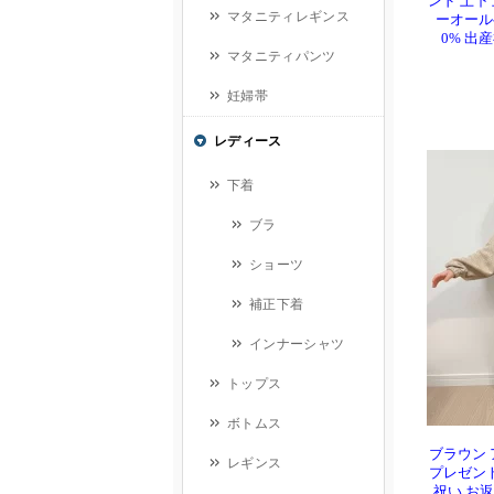
ンド 上下
ーオール
0% 出
ブラウン 
プレゼント
祝い お返