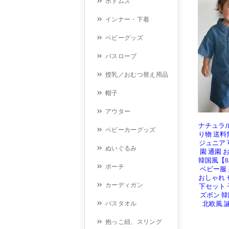
ナチュラル 
り物 送料
ジュニア 
園 通園 
韓国風【8/
ベビー服 
おしゃれ 
下セット 
ズボン 
北欧風 