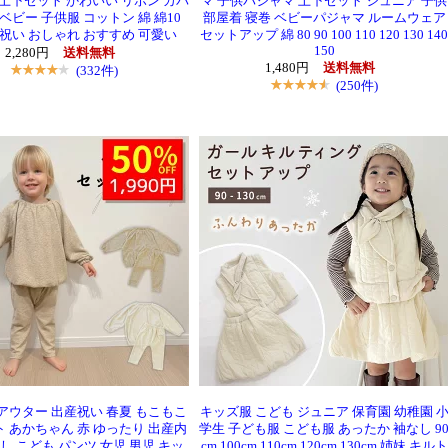
 上下セット かわいい リボン カバ
マ 子供パジャマ 上下セット ジュニア 子供
ベビー 子供服 コットン 綿 綿10
部屋着 寝巻 ベビーパジャマ ルームウェア
産祝い おしゃれ おすすめ 可愛い
セットアップ 綿 80 90 100 110 120 130 140
150
2,280円
送料無料
1,480円
送料無料
(332件)
(250件)
アウター 出産祝い 春夏 もこもこ
キッズ服 こども ジュニア 保育園 幼稚園 
 あかちゃん 赤 ゆったり 出産内
学生 子ども服 こども服 あったか 袖なし 9
し こども パンツ 女児 男児 キッ
cm 100cm 110cm 120cm 130cm 姉妹 キルト