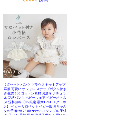
(59件)
ど
2点セット パンツ ブラウス セットアップ
洋服 可愛い オシャレ スナップボタン付き
新生児 100 コットン素材 お洒落 ナチュラ
ル 花柄パンツ ベビーウェア ベビーボトム
ス 送料無料【8/7限定 最大15%OFFクーポ
1
ン】 ベビー サロペット ベビー服 赤ちゃん
女の子 春 66 73 80 かわいい シンプル 子供