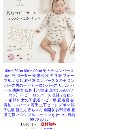
60cm 70cm 80cm 90cm 男の子 ロンパース
園
新生児 ボーダー 長 無地 秋 冬 冬服 フォー
マル 足なし 着せ方 ロンパース女の子 ロン
い
パース男の子 ベビーロンパース リボン ハ
ート 防寒着 秋冬【8/7限定 最大15%OFFク
子
ーポン】 ベビー ロンパース 長袖 2点セッ
ト 前開き 女の子 肌着 ベビー服 夏 春夏 春
長袖ロンパース 薄手 上下セット ズボン 綿
子供服 新生児 赤ちゃん 全開き お部屋着 夏
服 可愛い シンプル コットン かわいい 総柄
60 70 80 90
1,680円～
送料無料