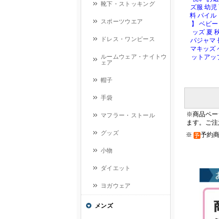
ズ服 幼児 
料 パイル【
】 ベビー
ッズ 夏 
パジャマ 
マキッズ 
ットアッ
※商品ペー
ます。ご注
※
予約