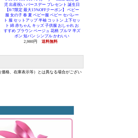
白
児 出産祝い バースデー プレセント 誕生日
【8/7限定 最大15%OFFクーポン】 ベビー
服 女の子 春 夏 ベビー服 ベビー セパレー
ト 服 セットアップ 半袖 コットン 上下セッ
ト 綿 赤ちゃん キッズ 子供服 おしゃれ お
保
すすめ ブラウン ベージュ 花柄 ブルマ 半ズ
ボン 短パン シンプル かわいい
2,980円
送料無料
（価格、在庫表示等）とは異なる場合がござい