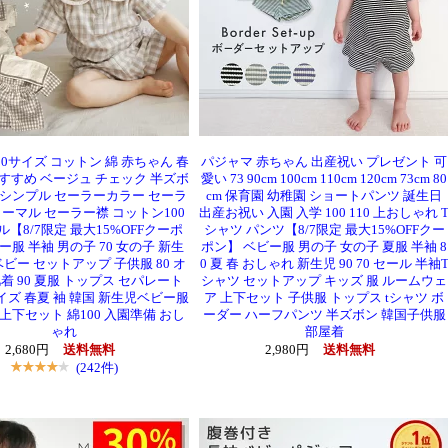
80サイズ コットン 綿 赤ちゃん 春
パジャマ 赤ちゃん 出産祝い プレゼント 可
おすすめ ベージュ チェック 半ズボ
愛い 73 90cm 100cm 110cm 120cm 73cm 80
 シンプル セーラーカラー セーラ
cm 保育園 幼稚園 ショートパンツ 誕生日
ォーマル セーラー襟 コットン100
出産お祝い 入園 入学 100 110 上おしゃれ 
【8/7限定 最大15%OFFクーポ
シャツ パンツ【8/7限定 最大15%OFFクー
ー服 半袖 男の子 70 女の子 新生
ポン】 ベビー服 男の子 女の子 夏服 半袖 8
 ベビー セットアップ 子供服 80 オ
0 夏 春 おしゃれ 新生児 90 70 セール 半袖
着 90 夏服 トップス セパレート
シャツ セットアップ キッズ 服 ルームウェ
イズ 春夏 袖 韓国 新生児ベビー服
ア 上下セット 子供服 トップス tシャツ ボ
 上下セット 綿100 入園準備 おし
ーダー ハーフパンツ 半ズボン 韓国子供服
ゃれ
部屋着
2,680円
送料無料
2,980円
送料無料
(242件)