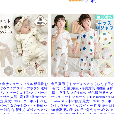
(313件)
90 秋 春 ナチュラル フリル 部屋着 お
春用 夏用 くま テディベア さくらんぼ 子
かぶるタイプ スナップボタン 送料
も 7分 7分袖 お揃い 冷房対策 幼稚園 保育
ゼント ベージュ ピンク カバーオ
園 小学生 幼児 かわいい 子供服 寝巻き メ
外出 人気 0歳 1歳 2歳 marinebl
ッシュ コットン ルームウエア marineblu M
7限定 最大15%OFFクーポン】 ベビ
arineBlue【8/7限定 最大15%OFFクーポ
パース 女の子 3点セット 長袖 セ
ン】 パジャマ キッズ ベビー 春 夏 薄手 綿
ー 秋冬 冬 新生児 ズボン ヘアバ
00 春夏 男の子 女の子 7分丈 キッズパジャ