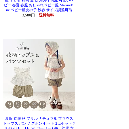
服 子ども 花柄 夏 秋 海外子供服 可愛いベ
ビー 春夏 春服 おしゃれベビー服 MarineBl
ue ベビー服女の子 秋春 サイズ調整可能
3,580円
送料無料
小
夏服 春服 秋 フリル ナチュラル ブラウス
0
トップス パンツ ズボン セット 2点セット 7
3 80 90 100 110 70 ガーリー GIRL 幼児 女