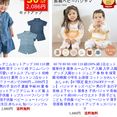
デニムセットアップ 100 110 贈
60 70 80 90 100 110 綿100% 綿 2点セット
無料 双子 シャツ 綿 デニムパンツ
腹巻付き 腹巻 ルームウェア 入園 入学 入
可愛い ボトムス プレゼント 幼稚
グッズ 入園セット ジュニア 春 秋 冬 保育
お出かけ 夏用 コットン 2点セット
園 幼稚園 小学生 お昼寝 コットン かわい
7 クーポンで2980円→2086円 】
おしゃれ【8/7限定 最大15%OFFクーポ
男の子 女の子 夏服 半袖 80 夏 春
ン】 パジャマ キッズ ベビー 男の子 女の
セットアップ デニム キッズ 服 上
長袖 上下セット 腹巻き 子供パジャマ 長袖
子供服 トップス ハーフパンツ 半
パジャマ 綿100 ハイウエスト 子供 子ども
韓国子供服 ベビー ショートパンツ
こども 子供服 ベビー ベビーパジャマ 薄手
誕生日 赤ちゃん 短パン シンプル
部屋着 寝巻き セットアップ キッズパジャ
マ
2,980円
送料無料
1,680円
送料無料