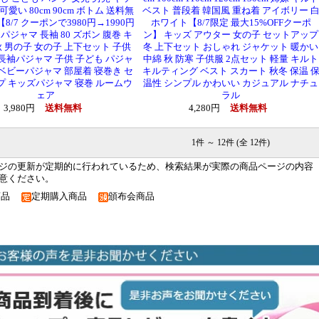
可愛い 80cm 90cm ボトム 送料無
ベスト 普段着 韓国風 重ね着 アイボリー 
8/7 クーポンで3980円→1990円
ホワイト【8/7限定 最大15%OFFクーポ
 パジャマ 長袖 80 ズボン 腹巻 キ
ン】 キッズ アウター 女の子 セットアップ
秋 男の子 女の子 上下セット 子供
冬 上下セット おしゃれ ジャケット 暖かい
長袖パジャマ 子供 子ども パジャ
中綿 秋 防寒 子供服 2点セット 軽量 キルト
ベビーパジャマ 部屋着 寝巻き セ
キルティング ベスト スカート 秋冬 保温 
プ キッズパジャマ 寝巻 ルームウ
温性 シンプル かわいい カジュアル ナチュ
ェア
ラル
3,980円
送料無料
4,280円
送料無料
1件 ～ 12件 (全 12件)
ジの更新が定期的に行われているため、検索結果が実際の商品ページの内容
意ください。
商品
定期購入商品
頒布会商品