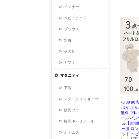
70 80 
出かけ 
無料 プレ
ール パンツ 
ue【8/
ー服 ロン
ット ベビ