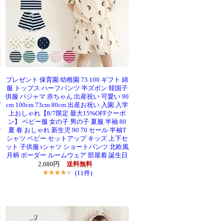
プレゼント 保育園 幼稚園 73 100 ギフト 綿
服 トップス ハーフパンツ 半ズボン 韓国子
供服 パジャマ 赤ちゃん 出産祝い 可愛い 90
T
cm 100cm 73cm 80cm 出産お祝い 入園 入学
上おしゃれ【8/7限定 最大15%OFFクーポ
ン】 ベビー服 女の子 男の子 夏服 半袖 80
T
夏 春 おしゃれ 新生児 90 70 セール 半袖T
シャツ ベビー セットアップ キッズ 上下セ
ット 子供服 tシャツ ショートパンツ 北欧風
月柄 ボーダー ルームウェア 部屋着 誕生日
2,080円
送料無料
(11件)