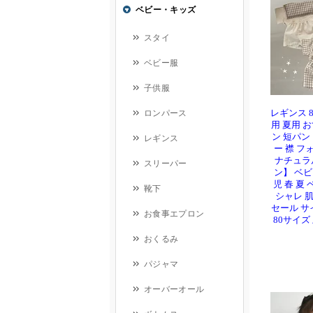
レギンス 
用 夏用 
ン 短パン
ー 襟 フ
ナチュラル
ン】 ベビ
児 春 夏
シャレ 肌
セール サ
80サイズ