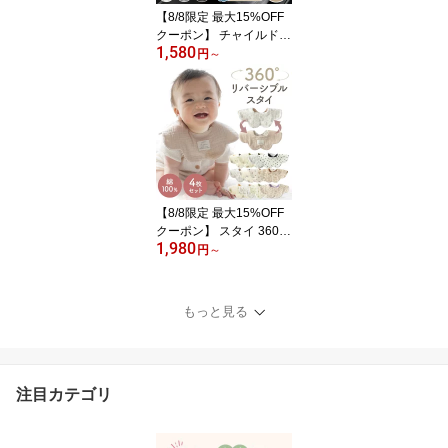
かわいい
【8/8限定 最大15%OFF
クーポン】 チャイルドシ
1,580
ート 防水シート 夏用 冷
円
～
感 新生児 メッシュ 穴な
し 送風 防水 汚れ防止 カ
バー 防水シーツ 防水マ
ット 防水シー シーツ 防
水シートライナー トイレ
トレーニング ベビーカー
ジュニアシート トイトレ
【8/8限定 最大15%OFF
クーポン】 スタイ 360
1,980
男の子 ベビースタイ 女
円
～
の子 360度スタイ お食事
スタイ セット ベビー 出
産祝い お宮参り よだれ
もっと見る
かけ 無地 度 360度 360°
リバーシブル 大きめ 保
育園 生地 おしゃれ 男 裏
大判 赤ちゃん
注目カテゴリ