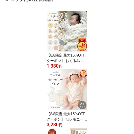
【8/8限定 最大15%OFF
クーポン】 おくるみ ガ
1,380
ーゼ 退院 かわいい 新生
円
児 ガーゼおくるみ 春 夏
用 ガーゼケット ベビー
赤ちゃん 6重ガーゼ 6重
2重 退院時 おくるみガー
ゼ ブランケット ベビー
ブランケット 出産祝い
お昼寝 保育園 春夏 退院
着 白
【8/8限定 最大15%OFF
クーポン】 セレモニード
3,280
レス 男の子 新生児 女の
円
子 春 お宮参り 退院 夏用