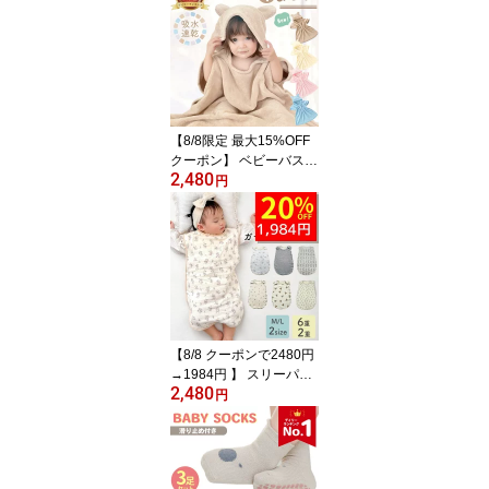
ベビー ベビー服 夏 半袖
退院着 コットン 1歳 赤ち
ゃん 春夏 セレモニー 長
袖 ロンパース 前開き ワ
ッフルロンパース セット
帽子 ボンネット 子供服
【8/8限定 最大15%OFF
クーポン】 ベビーバスロ
2,480
ーブ バスローブ ワンオ
円
ペ くまぽん 赤ちゃん く
まポン 出産祝い ベビー
ママ 育児 お風呂 速乾 バ
スポンチョ フード付き
バスタオル ポンチョ 男
の子 女の子 キッズバス
ローブ フード付きバスタ
オル
【8/8 クーポンで2480円
→1984円 】 スリーパー
2,480
夏用 春 夏 ガーゼ キッズ
円
新生児 赤ちゃん 綿100 6
重 ブランケット ガーゼ
ケット 春夏 ベビー 小学
生 120cm 冬 130 2重ガ