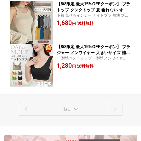
【8/8限定 最大15%OFFクーポン】 ブラ
トップ タンクトップ 夏 垂れない オシ
下着 見せるインナー ナイトブラ 無地 ブラ
ャレ カップ付き カップ付きタンクトッ
タンク ルームウェア 部屋着 パッド入り パ
1,680
プ カップ付きインナー カップつき ブラ
送料無料
円
ッド付 パット付き パッド付き オールシー
タンクトップ ノンワイヤーブラ 春 昼夜
ズン 締め付けない ノースリーブ ストレッ
兼用 レディース カップ付 リブ インナ
チ キャミソール
ー ノンワイヤー
【8/8限定 最大15%OFFクーポン】 ブラ
ジャー ノンワイヤー 大きいサイズ 補正
一体型パッド カップ一体型 ノンワイヤーブ
ブラ 脇高 3/4カップ ナイトブラ 育乳 補
ラ バストアップ バストケア 谷間 スポブラ
1,280
正下着 育乳ブラ 補正ブラ 下着 レディ
送料無料
円
楽 無地 痛くない ホールド 脇高加工 横流れ
ース ブラトップ インナー パッド一体型
防止 おうち時間 ブラック ベージュ M L LL
小胸 脇肉 スポーツブラ 昼夜兼用 カッ
3L
プ パッド 付き
1/1