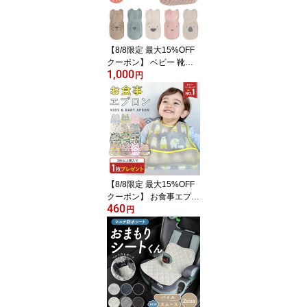
ーゼ 春夏用 タオル 6重ガ
ーゼ 薄手 子供 3ヶ月 ベ
ビー服 男の子 女の子
【8/8限定 最大15%OFF
クーポン】 ベビー 靴下
1,000
ベビー靴下 滑り止め ベ
円
ビーソックス 9-12 海外
長め 白 セット 女の子 春
夏 同じ セレモニー 脱げ
にくい ソックス 3足 福袋
3足セット 綿 コットン ア
ニマル 動物 くつ下 男の
子 転倒防止 キッズ靴下
【8/8限定 最大15%OFF
クーポン】 お食事エプロ
460
ン 保育園 食事エプロン
円
離乳食 エプロン 食事用
エプロン お食事スタイ
防水 袖なし ベビー 赤ち
ゃん ビブ 半袖 スモック
入園準備 幼稚園 ポケッ
ト付き 女の子 男の子 食
べこぼし 子供 おしゃれ