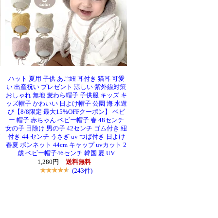
ハット 夏用 子供 あご紐 耳付き 猫耳 可愛
い 出産祝い プレゼント 涼しい 紫外線対策
おしゃれ 無地 麦わら帽子 子供服 キッズ キ
ッズ帽子 かわいい 日よけ帽子 公園 海 水遊
び【8/8限定 最大15%OFFクーポン】 ベビ
ー 帽子 赤ちゃん ベビー帽子 春 48センチ
さ
女の子 日除け 男の子 42センチ ゴム付き 紐
策
付き 44 センチ うさぎ uv つば付き 日よけ
ト
春夏 ボンネット 44cm キャップ uvカット 2
歳 ベビー帽子46センチ 韓国 夏 UV
1,280円
送料無料
(243件)