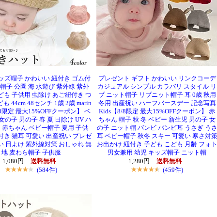
ッズ帽子 かわいい 紐付き ゴム付
プレゼント ギフト かわいい リンクコーデ
帽子 公園 海 水遊び 紫外線 紫外
カジュアル シンプル カラバリ スタイル リ
ども 子供用 虫除け あご紐付き つ
ブ ニット帽子 リブニット帽子 耳 0歳 秋用
 44cm 48センチ 1歳 2歳 marin
冬用 出産祝い ハーフバースデー 記念写真
8/8限定 最大15%OFFクーポン】 ベ
Kids【8/8限定 最大15%OFFクーポン】 赤
女の子 男の子 春 夏 日除け UV ハ
ちゃん 帽子 秋 冬 ベビー 新生児 男の子 女
 赤ちゃん ベビー帽子 夏用 子供
の子 ニット帽 バンビ バンビ耳 うさぎ う
付き 猫耳 可愛い 出産祝い プレゼ
耳 ベビー帽子 秋冬 スキー 可愛い 寒さ対
い 日よけ 紫外線対策 おしゃれ 無
お出かけ 紐付き 子ども こども 月齢 フォ
地 麦わら帽子 子供服
男女兼用 幼児 キッズ帽子 ニット帽
1,080円
送料無料
1,280円
送料無料
(584件)
(459件)