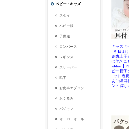
キッズ キ
き 日よけ
線防止 子
ば付き こども
eblue【
ビー 帽子 
ット 春夏
あご紐 耳
ント 涼し