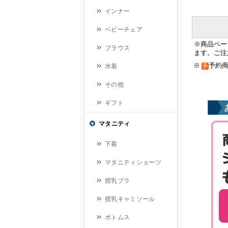
※商品ペー
ます。ご注
※
予約