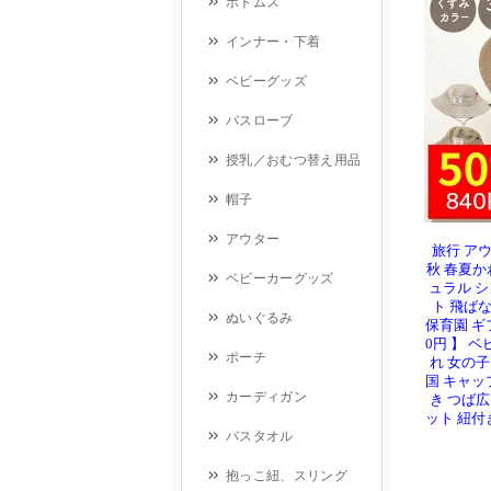
旅行 アウ
秋 春夏か
ュラル 
ト 飛ばな
保育園 ギフ
0円 】 ベ
れ 女の子 
国 キャッ
き つば広
ット 紐付