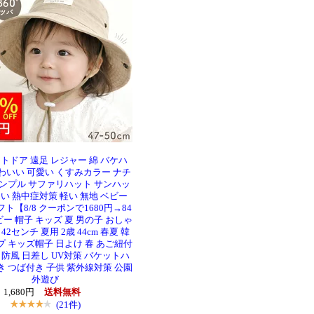
トドア 遠足 レジャー 綿 バケハ
わいい 可愛い くすみカラー ナチ
シンプル サファリハット サンハッ
い 熱中症対策 軽い 無地 ベビー
ト【8/8 クーポンで1680円→84
ビー 帽子 キッズ 夏 男の子 おしゃ
42センチ 夏用 2歳 44cm 春夏 韓
プ キッズ帽子 日よけ 春 あご紐付
 防風 日差し UV対策 バケットハ
き つば付き 子供 紫外線対策 公園
外遊び
1,680円
送料無料
(21件)