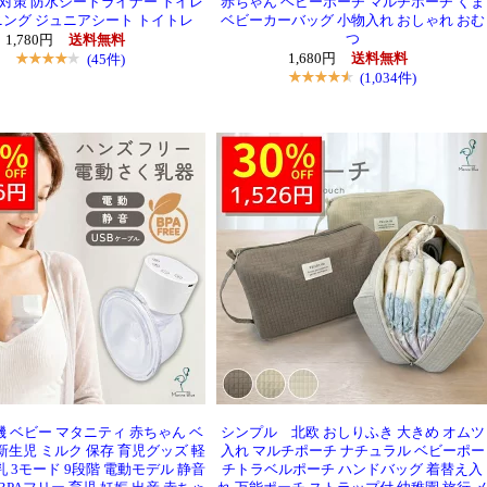
 対策 防水シートライナー トイレ
赤ちゃん ベビーポーチ マルチポーチ くま
ング ジュニアシート トイトレ
ベビーカーバッグ 小物入れ おしゃれ おむ
つ
1,780円
送料無料
(45件)
1,680円
送料無料
(1,034件)
 ベビー マタニティ 赤ちゃん ベ
シンプル 北欧 おしりふき 大きめ オムツ
新生児 ミルク 保存 育児グッズ 軽
入れ マルチポーチ ナチュラル ベビーポー
乳 3モード 9段階 電動モデル 静音
チトラベルポーチ ハンドバッグ 着替え入