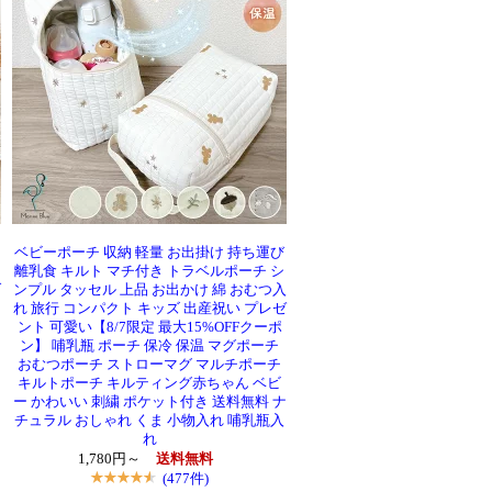
ベビーポーチ 収納 軽量 お出掛け 持ち運び
離乳食 キルト マチ付き トラベルポーチ シ
ダ
ンプル タッセル 上品 お出かけ 綿 おむつ入
れ 旅行 コンパクト キッズ 出産祝い プレゼ
ント 可愛い【8/7限定 最大15%OFFクーポ
ン】 哺乳瓶 ポーチ 保冷 保温 マグポーチ
おむつポーチ ストローマグ マルチポーチ
キルトポーチ キルティング赤ちゃん ベビ
ー かわいい 刺繍 ポケット付き 送料無料 ナ
チュラル おしゃれ くま 小物入れ 哺乳瓶入
れ
1,780円～
送料無料
(477件)