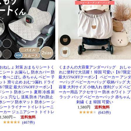
 おねしょ 対策 おまもりシートく
くまさんの大容量アンダーバッグ おしゃ
こシート お漏らし 防水カバー 防
れに便利で大活躍！ 韓国 可愛い【8/7限定
 食べこぼし 赤ちゃん ベビー 子
最大15%OFFクーポン】 ベビーカー アン
ット 滑り止め おむつ漏れ ドライ
ーバッグ ベビーカーバッグ 収納バッグ 大
8/7限定 最大15%OFFクーポン】
容量 大判サイズ 小物入れ 便利グッズ ベビ
シート 防水シート 夏用 冷感 新
ーカー用品 アクセサリー 防水 ホワイト ブ
シュ 穴なし 送風 防水 汚れ防止
ラック バッグ ベビーカーバック 赤ちゃん
水シーツ 防水マット 防水シー シ
刺繍 くま 韓国 可愛い
水シートライナー トイレトレーニ
1,580円
送料無料
ビーカー ジュニアシート トイトレ
(643件)
1,580円～
送料無料
(467件)