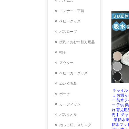
チャイル
ょ お漏ら
ー 防水ラ
ー 子供 
れ 育児用品
円 】 チ
感 防水 
防水マット