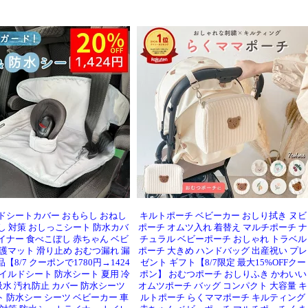
ドシートカバー おもらし おねし
キルトポーチ ベビーカー おしり拭き ヌビ
し 対策 おしっこシート 防水カバ
ポーチ オムツ入れ 着替え マルチポーチ ナ
イナー 食べこぼし 赤ちゃん ベビ
チュラル ベビーポーチ おしゃれ トラベル
保護マット 滑り止め おむつ漏れ 漏
ポーチ 大きめ ハンドバッグ 出産祝い プレ
【8/7 クーポンで1780円→1424
ゼント ギフト【8/7限定 最大15%OFFクー
ャイルドシート 防水シート 夏用 冷
ポン】 おむつポーチ おしりふき かわいい
吸水 汚れ防止 カバー 防水シーツ
オムツポーチ バッグ コンパクト 大容量 キ
 防水シー シーツ ベビーカー 車
ルトポーチ らくママポーチ キルティング