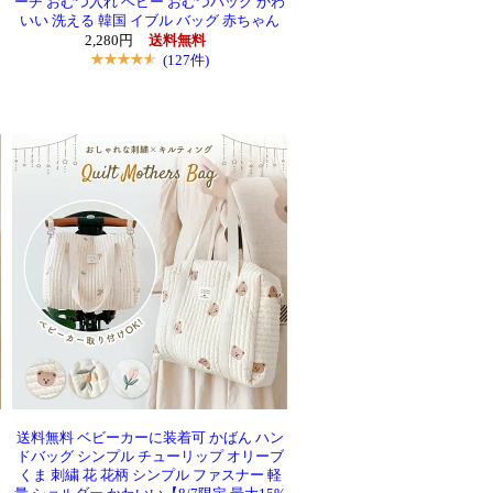
ーチ おむつ入れ ベビー おむつバッグ かわ
いい 洗える 韓国 イブル バッグ 赤ちゃん
2,280円
送料無料
(127件)
送料無料 ベビーカーに装着可 かばん ハン
ドバッグ シンプル チューリップ オリーブ
くま 刺繍 花 花柄 シンプル ファスナー 軽