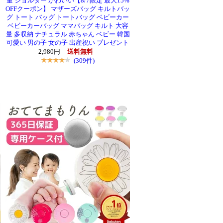
メ
量 ショルダー かわいい【8/7限定 最大15%
OFFクーポン】 マザーズバッグ キルトバッ
グ トート バッグ トートバッグ ベビーカー
ン
ベビーカーバッグ ママバッグ キルト 大容
ム
量 多収納 ナチュラル 赤ちゃん ベビー 韓国
可愛い 男の子 女の子 出産祝い プレゼント
シ
2,980円
送料無料
(309件)