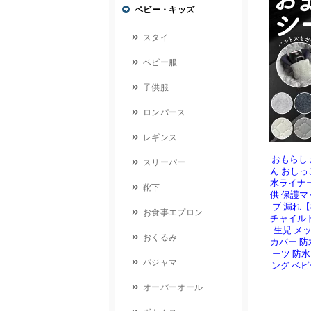
おもらし
ん おしっ
水ライナー
供 保護マ
ブ 漏れ【
チャイルド
生児 メッ
カバー 防
ーツ 防
ング ベ