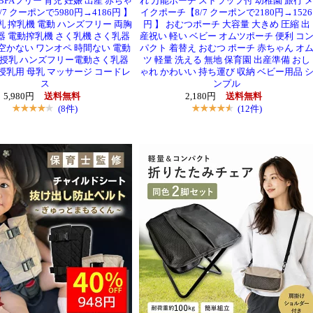
 BPAフリー 育児 妊娠 出産 赤ちゃ
れ 万能ポーチ ストラップ付 幼稚園 旅行 
7 クーポンで5980円→4186円 】
イクポーチ【8/7 クーポンで2180円→1526
乳 搾乳機 電動 ハンズフリー 両胸
円 】 おむつポーチ 大容量 大きめ 圧縮 出
器 電動搾乳機 さく乳機 さく乳器
産祝い 軽い ベビー オムツポーチ 便利 コ
空かない ワンオペ 時間ない 電動
パクト 着替え おむつ ポーチ 赤ちゃん オ
 授乳 ハンズフリー電動さく乳器
ツ 軽量 洗える 無地 保育園 出産準備 おし
授乳用 母乳 マッサージ コードレ
ゃれ かわいい 持ち運び 収納 ベビー用品 
ス
ンプル
5,980円
送料無料
2,180円
送料無料
(8件)
(12件)