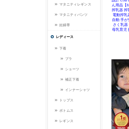
設計 USB
ん用品【8/
搾乳器 搾
電動搾乳
自動 手が
さく乳器
母乳育児 