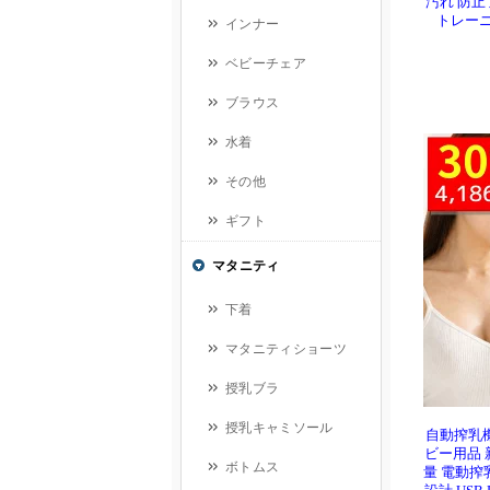
汚れ 防止
トレーニ
自動搾乳機
ビー用品 
量 電動搾