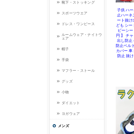
子供 ハ
止ハーネ
ート抜け
ども シー
ビーシート
円 】 チ
出し防止
防止ベル
カバー 車
防止 抜