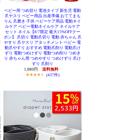
り
ベビー用 つめ切り 電池タイプ 新生児 電動
リ
爪ヤスリ ベビー用品 出産準備 おててまも
海
りん 爪磨き 子供 ベビーケア用品 電動ネイ
ルケア ベビー電動ネイルケア ネイルケア
セット ネイル【8/7限定 最大15%OFFクー
ポン】 爪切り 電動爪切り 電動 赤ちゃん 爪
パ
やすり 爪ヤスリ アタッチメント ベビー 電
動爪やすり おすすめ 電動爪削り 電動爪け
ずり 電動つめけずり 電動つめ削り つめき
り 赤ちゃん用 つめやすり つめけずり 爪け
ずり 爪削り
1,980円
送料無料
(437件)