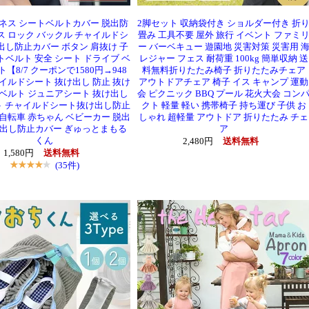
ーネス シートベルトカバー 脱出防
2脚セット 収納袋付き ショルダー付き 折
ス ロック バックル チャイルドシ
畳み 工具不要 屋外 旅行 イベント ファミ
出し防止カバー ボタン 肩抜け 子
ー バーベキュー 遊園地 災害対策 災害用 
トベルト 安全 シート ドライブ ベ
レジャー フェス 耐荷重 100kg 簡単収納 送
【8/7 クーポンで1580円→948
料無料折りたたみ椅子 折りたたみチェア
ャイルドシート 抜け出し 防止 抜け
アウトドアチェア 椅子 イス キャンプ 運動
 ベルト ジュニアシート 抜け出し
会 ピクニック BBQ プール 花火大会 コン
ト チャイルドシート抜け出し防止
クト 軽量 軽い 携帯椅子 持ち運び 子供 お
 自転車 赤ちゃん ベビーカー 脱出
しゃれ 超軽量 アウトドア 折りたたみ チェ
け出し防止カバー ぎゅっとまもる
ア
くん
2,480円
送料無料
1,580円
送料無料
(35件)