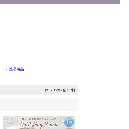
・
洗濯用品
1件 ～ 15件 (全 15件)