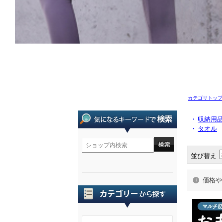
カテゴリトッ
・
収納用
・
タオル
並び替え
価格や