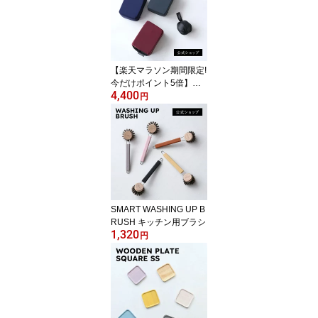
【楽天マラソン期間限定!
今だけポイント5倍】
4,400
【公式ショップ】【トラ
円
ベルピロー】超コンパク
ト！旅行やアウトドアに
おすすめ！BANALE MINI
PILLOW オフィスやリモ
ートワークにもおすす
め！
SMART WASHING UP B
RUSH キッチン用ブラシ
1,320
円