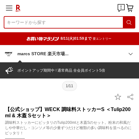
8/11(火)01:59まで
要エントリー
marcs STORE 楽天市
場
ポイントアップ期間中 ! 通常商品 全会員ポイント5倍
1/11
【公式ショップ】WECK 調味料ストッカーS ＜Tulip200
ml & 木蓋 Sセット＞
調味料ストッカーにピッタリのTulip200mlと木蓋Sのセット。粉末の和風だ
しや中華だし・コンソメ等の少量ずつだけど種類の多い調味料を並べるのに
ピッタリ！