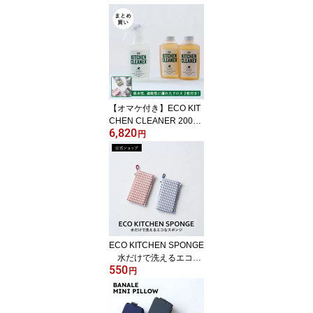
【オマケ付き】ECO KIT
CHEN CLEANER 200ml
6,820
&リフィル2本セット【公
円
式ショップ】
ECO KITCHEN SPONGE
水だけで洗えるエコな
550
スポンジ
円