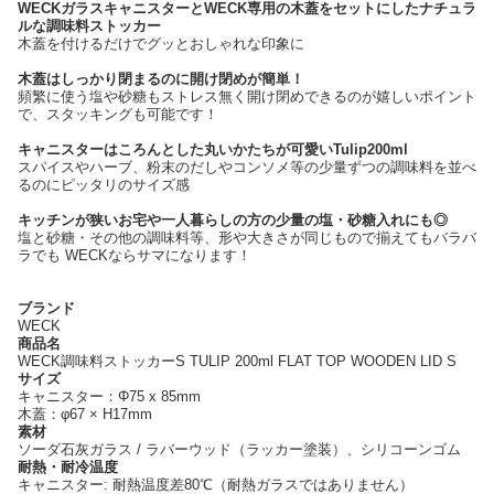
WECKガラスキャニスターとWECK専用の木蓋をセットにしたナチュラ
ルな調味料ストッカー
木蓋を付けるだけでグッとおしゃれな印象に
木蓋はしっかり閉まるのに開け閉めが簡単！
頻繁に使う塩や砂糖もストレス無く開け閉めできるのが嬉しいポイント
で、スタッキングも可能です！
キャニスターはころんとした丸いかたちが可愛いTulip200ml
スパイスやハーブ、粉末のだしやコンソメ等の少量ずつの調味料を並べ
るのにピッタリのサイズ感
キッチンが狭いお宅や一人暮らしの方の少量の塩・砂糖入れにも◎
塩と砂糖・その他の調味料等、形や大きさが同じもので揃えてもバラバ
ラでも WECKならサマになります！
ブランド
WECK
商品名
WECK調味料ストッカーS TULIP 200ml FLAT TOP WOODEN LID S
サイズ
キャニスター：Φ75 x 85mm
木蓋：φ67 × H17mm
素材
ソーダ石灰ガラス / ラバーウッド（ラッカー塗装）、シリコーンゴム
耐熱・耐冷温度
キャニスター: 耐熱温度差80℃（耐熱ガラスではありません）