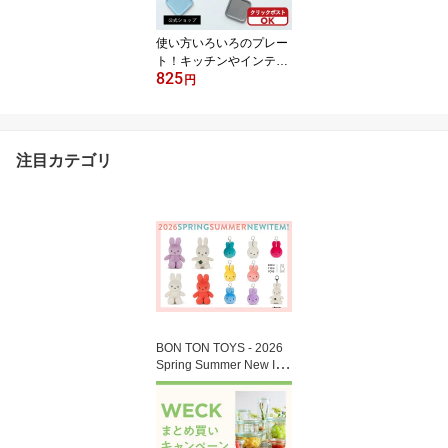
使い方いろいろのプレー
ト！キッチンやインテリ
825
アで大活躍！ACACIA S
円
QUARE PLATE SS 選べ
るカラーは6色！＜クリ
ックポスト選択可＞
注目カテゴリ
BON TON TOYS - 2026
Spring Summer New Ite
m