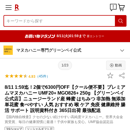
8/11(火)01:59まで
要エントリー
マヌカハニー専門グリーンベイ公式
1/23
動画
（
45
件）
4.93
8/11 1:59迄！2個で6300円OFF【クール便不要】プレミア
ムマヌカハニー UMF20+ MGO826+ 250g 【グリーンベイ
公式店】ニュージーランド産 蜂蜜 はちみつ 非加熱 無添加
単花蜜 食べやすい 人気 おすすめ 喉 ケア 免疫 健康維持 腸
活 サポート 説明資料付き 365日出荷 最強配送
【国内独自検査】クセの少ない続けやすい高純度マヌカハニー。世界大会金
賞受賞、毎日の健康習慣に最適！子供や家族も安心。UMF協会認定品