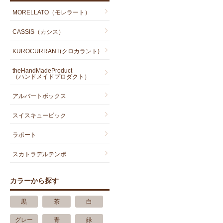
MORELLATO（モレラート）
CASSIS（カシス）
KUROCURRANT(クロカラント)
theHandMadeProduct
（ハンドメイドプロダクト）
アルバートボックス
スイスキュービック
ラポート
スカトラデルテンポ
カラーから探す
黒
茶
白
グレー
青
緑