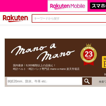
楽天市場
国内最多！8,000種類以上の品揃え！
時計ベルト・時計バンド専門店 mano a mano 楽天市場店