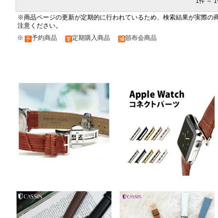
1件 ～ 1
※商品ページの更新が定期的に行われているため、検索結果が実際の
注意ください。
※
予約商品
定期購入商品
頒布会商品