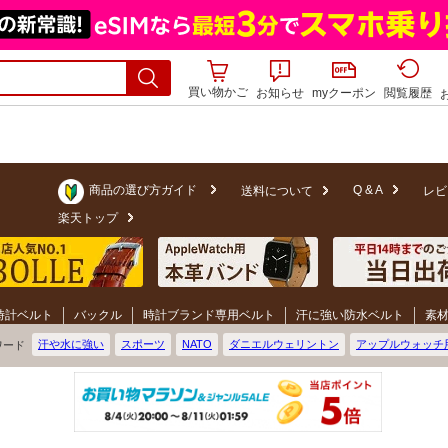
買い物かご
お知らせ
myクーポン
閲覧履歴
商品の選び方ガイド
Q & A
送料について
レビ
楽天トップ
時計ベルト
バックル
時計ブランド専用ベルト
汗に強い防水ベルト
素