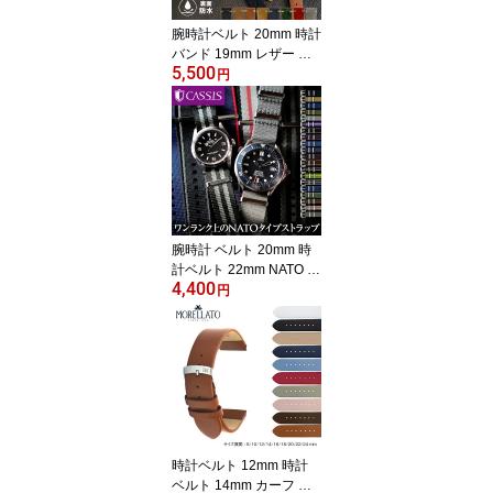
ルト交換用工具付
腕時計ベルト 20mm 時計
バンド 19mm レザー 本
5,500
革 アンティーク ビンテ
円
ージ 交換ベルト 16mm 2
2mm 24mm GRENOBLE
グルノーブル CASSIS カ
シス 18mm 時計 ベルト1
7mm 交換 カーフ 牛革 バ
ンド 時計バンド 裏面防
水 X0031331
腕時計 ベルト 20mm 時
計ベルト 22mm NATO ベ
4,400
ルト ポリアミド ストラ
円
ップ TYPE NATO LX(LU
XURY) タイプナトー エ
ルエックス 時計バンド 1
8mm CASSIS カシス 交
換ベルト ベルト バンド
NATOベルト ナイロン X1
126CS1 スマートウォッ
チ
時計ベルト 12mm 時計
ベルト 14mm カーフ 牛