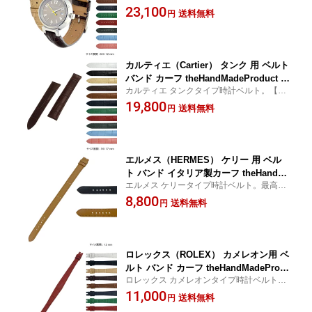
ト。【8.5mm,12mm】
23,100
UR タイプ s0000001 時計バンド 交換
送料無料
円
革ベルト 時計 レザー レディース 革 本
革 腕時計ベルト メンズ 時計のベルト
ベルト交換
カルティエ（Cartier） タンク 用 ベルト
バンド カーフ theHandMadeProduct ハ
カルティエ タンクタイプ時計ベルト。【16
ンドメイド プロダクト TYPE TANK BU
mm,17mm】
19,800
CKLE タイプタンクバックル s0000004
送料無料
円
16mm 17mm 時計 時計バンド 交換簡単
ベルト交換用工具付 革ベルト 腕時計ベ
ルト 本革
エルメス（HERMES） ケリー 用 ベル
ト バンド イタリア製カーフ theHandM
エルメス ケリータイプ時計ベルト。最高級
adeProduct ハンドメイド プロダクト T
イタリア製カーフ革を使用しています。【1
8,800
YPE KELLY タイプ ケリー s0000005 1
送料無料
円
2mm】
2mm 時計 時計バンド 替えベルト 交換
簡単ベルト交換用工具付 革ベルト 腕時
計ベルト 高級 革 本革
ロレックス（ROLEX） カメレオン用 ベ
ルト バンド カーフ theHandMadeProd
ロレックス カメレオンタイプ時計ベルト。
uct ハンドメイド プロダクト TYPE CH
【12mm】
11,000
AMELEON タイプ カメレオン s000000
送料無料
円
2 12mm 時計 時計バンド 交換簡単ベル