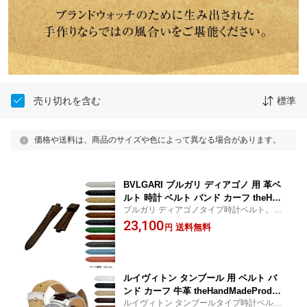
売り切れを含む
標準
価格や送料は、商品のサイズや色によって異なる場合があります。
BVLGARI ブルガリ ディアゴノ 用 革ベ
ルト 時計 ベルト バンド カーフ theHan
ブルガリ ディアゴノタイプ時計ベルト。
dMadeProduct ハンドメイド プロダク
【22mm】
23,100
ト TYPE DIAGONO タイプ ディアゴノ
送料無料
円
s0000008 22mm 時計バンド 替えベルト
交換ベルト 腕時計ベルト 本革 革 スマ
ートウォッチ
ルイヴィトン タンブール 用 ベルト バ
ンド カーフ 牛革 theHandMadeProduct
ルイヴィトン タンブールタイプ時計ベル
ハンドメイド プロダクト TYPE TAMBO