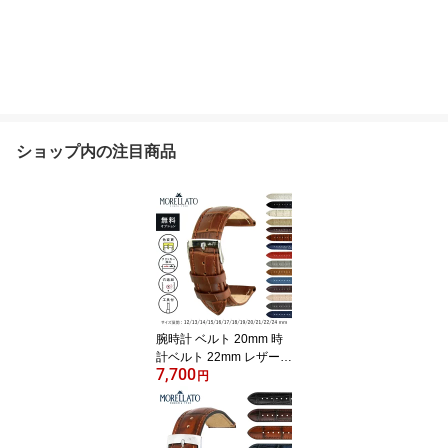
ショップ内の注目商品
腕時計 ベルト 20mm 時
計ベルト 22mm レザー
7,700
革ベルト MORELLATO
円
モレラート BOLLE ボー
レ 時計 バンド 19mm 時
計バンド 18mm 替えベル
ト 12mm 13mm 14mm 1