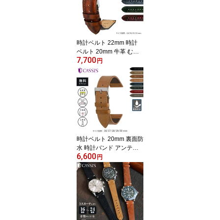
5mm 16mm 17mm 21m
m 24mm 26mm 28mm 交
換ベルト 本革 牛革 交換
用工具 スマートウォッチ
時計ベルト 22mm 時計
レディース メンズ x2269
ベルト 20mm 牛革 むら
480
7,700
染め ムラ染め レザー ア
円
ンティーク ビンテージ M
ORELLATO モレラート T
IEPOLO ティエポロ X55
34D40 時計バンド 18m
m 24mm バンド 本革 牛
革 革 グラデーション 交
換 簡単ベルト交換用工具
付 カーフ
時計ベルト 20mm 裏面防
水 時計バンド アンティ
6,600
ーク ビンテージ トスカ
円
ーナレザー 革 本革 ムラ
感 高級 薄手 16mm 17m
m 18mm 19mm 交換ベル
ト CASSIS カシス ANGL
ET アングレット U1054
331 バンド 腕時計ベルト
替えベルト 交換 簡単ベ