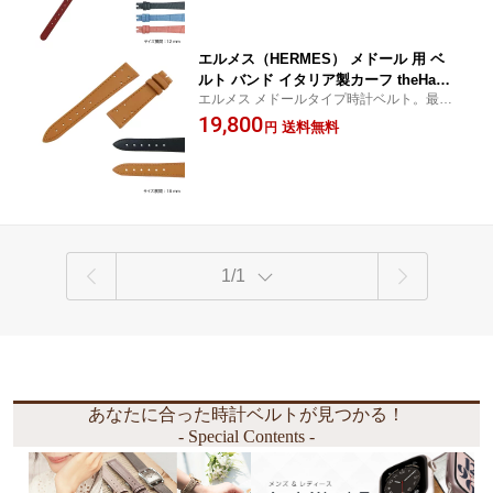
ト交換用工具付 革ベルト 腕時計ベルト
高級 本革 革
エルメス（HERMES） メドール 用 ベ
ルト バンド イタリア製カーフ theHand
エルメス メドールタイプ時計ベルト。最高
MadeProduct ハンドメイド プロダクト
級イタリア製カーフ革を使用しています。
19,800
TYPE MEDOR タイプ メドール s00000
送料無料
円
【18mm】
06 18mm 時計 時計バンド 替えベルト
交換簡単ベルト交換用工具付 革ベルト
腕時計ベルト 本革 革
1/1