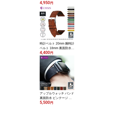
4,950
革 MORELLATO モレラ
円
ート MICRA マイクラ X5
126875 8mm 10mm 16m
m 時計 バンド 18mm 時
計バンド 20mm 22mm 2
4mm 時計バンド 替えベ
ルト 替えバンド ベルト
交換 スマートウォッチ
時計ベルト 20mm 腕時計
ベルト 18mm 裏面防水
4,400
簡単交換 レザー 時計バ
円
ンド 22mm 交換ベルト
カーフ 型押し x1022238
バンド 時計バンド 時計
バンド 12mm 13mm 14
mm 15mm 16mm 17mm
19mm 21mm 24mm 簡単
ベルト交換用工具付 男性
女性 メンズ CASSIS カ
アップルウォッチ バンド
シス AVALLON アバロン
裏面防水 ビンテージ ア
5,500
ンティーク AppleWatch
円
バンド アップルウォッチ
バンド レザー apple wat