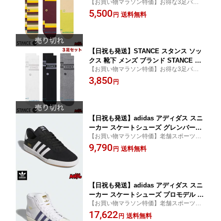
【お買い物マラソン特価】お得な3足パッ
CKS UPSTATE CREW 3 PACK - GREE
ク！プロスケーターが作り上げるおしゃれ
5,500
N 3足セット スケーターソックス ハイソ
送料無料
円
なブランドソックス！
ックス メンズソックス おしゃれ
【日祝も発送】STANCE スタンス ソッ
クス 靴下 メンズ ブランド STANCE SO
【お買い物マラソン特価】お得な3足パッ
CKS VITAL 3 PACK CREW - MULTI 3足
ク！プロスケーターが作り上げるおしゃれ
3,850
セット スケーターソックス ハイソック
円
なブランドソックス！
ス メンズソックス おしゃれ
【日祝も発送】adidas アディダス スニ
ーカー スケートシューズ グレンバーン
【お買い物マラソン特価】老舗スポーツブ
GLENBURN HP3514 CORE BLACK / C
ランド adidas がリリースするスケートボー
9,790
LOUD WHITE / GUM ブラック ホワイト
送料無料
円
ディングライン！
靴 メンズ レディース ローカット デッ
キシューズ スケシュー スケートボード
スケボー スケーター ストリート SKAT
EBOARD
【日祝も発送】adidas アディダス スニ
ーカー スケートシューズ プロモデル P
【お買い物マラソン特価】老舗スポーツブ
RO MODEL 80 ADV KJ0210 CRYSTAL
ランド adidas がリリースするスケートボー
17,622
WHITE / MUTED PURPLE / OFF WHIT
送料無料
円
ディングライン！