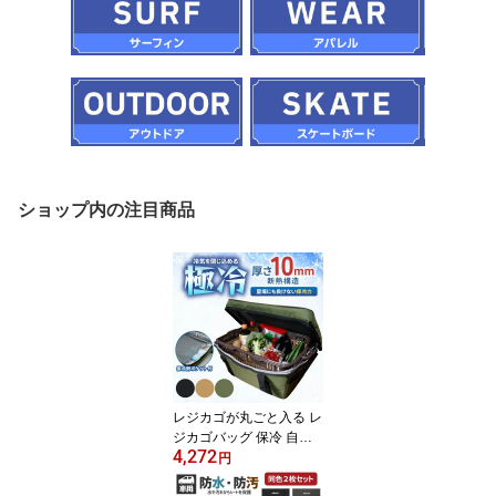
ショップ内の注目商品
レジカゴが丸ごと入る レ
ジカゴバッグ 保冷 自立
4,272
密閉 時短 マイカゴ 保温
円
保冷バッグ レジかご カ