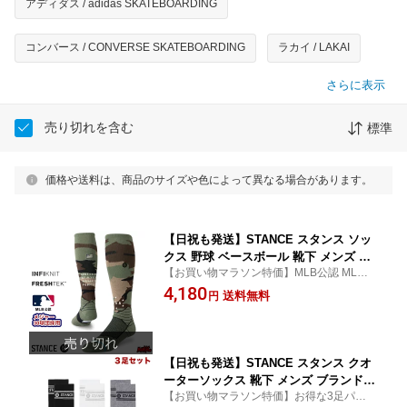
アディダス / adidas SKATEBOARDING
コンバース / CONVERSE SKATEBOARDING
ラカイ / LAKAI
さらに表示
売り切れを含む
標準
価格や送料は、商品のサイズや色によって異なる場合があります。
【日祝も発送】STANCE スタンス ソッ
クス 野球 ベースボール 靴下 メンズ ブ
【お買い物マラソン特価】MLB公認 MLB30
ランド STANCE SOCKS DMND PRO A
球団採用の野球専用ソックス！耐久性、機
4,180
RMED FORCES 2026 - GREEN アーム
送料無料
円
能性に優れたハイパフォーマンスソック
ドフォーシズ カモ FRESHTEK フレッ
ス！
シュテック 草野球 MLB メジャーリーグ
おしゃれ
【日祝も発送】STANCE スタンス クオ
ーターソックス 靴下 メンズ ブランド S
【お買い物マラソン特価】お得な3足パッ
TANCE SOCKS VITAL QUARTER 3 PA