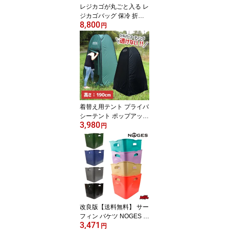
レジカゴが丸ごと入る レ
ジカゴバッグ 保冷 折り
8,800
畳み レジかご セット 自
円
立 密閉 時短 保温 マイカ
ゴ カバー おしゃれ 便利
撥水 エコバッグ レジカ
ゴカバー 買い物かご 隠
せる かご丸ごと保冷バッ
グ マイバスケット 大容
量 まるごと 楽々
着替え用テント プライバ
シーテント ポップアップ
3,980
テント お着替えテント
円
簡易トイレ 簡易シャワー
室 簡易テント 簡易更衣
室 アウトドア キャンプ
屋外 災害 便利グッズ MO
SCO モスコ
改良版【送料無料】 サー
フィン バケツ NOGES ノ
3,471
ージス ウォーターバケツ
円