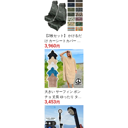
バー おしゃれ 便利 撥水
エコバッグ 買い物かご
隠せる かご丸ごと保冷バ
ッグ マイバスケット 折
り畳み 大容量 まるごと
楽々
【2枚セット】 かけるだ
け カーシートカバー 車
3,960
シートカバー 防水 運転
円
席 助手席 NOGES ノージ
ス フロント2枚セット 防
水シート ネオプレーン
前座席 ウェットスーツシ
ートカバー 子供 ペット
防汚 汚れ防止 車用 座席
カバー サーフィン
大きい サーフィン ポン
チョ 丈長 ゆったり タオ
3,453
ル ポンチョ 大人 お着替
円
えポンチョ ビッグサイズ
サウナポンチョ マイクロ
ファイバー 長袖 マリン
スポーツ アウトドア サ
ーフィン バスローブ NO