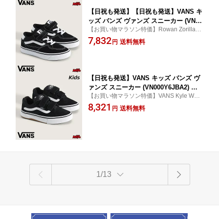
靴 運動靴
【日祝も発送】【日祝も発送】VANS キ
ッズ バンズ ヴァンズ スニーカー (VN00
【お買い物マラソン特価】Rowan Zorillaの
0V1ABZW) 子供用 SKATE KIDS ROWA
スタイルを取り入れたキッズスケートシュ
7,832
N BLACK/WHITE スケート ローワン 子
送料無料
円
ーズ！
供用スニーカー キッズスニーカー ジュ
ニア こども靴 子供靴 スケート シュー
ズ 靴 運動靴
【日祝も発送】VANS キッズ バンズ ヴ
ァンズ スニーカー (VN000Y6JBA2) 子
【お買い物マラソン特価】VANS Kyle Walk
供用 SKATE KIDS KYLE WALKER WA
erのスタイルをキッズにも！ベルクロ仕様
8,321
FFLECUP - BLACK/WHITE スケート カ
送料無料
円
でお子さまも簡単フィット！
イル・ウォーカー 子供用スニーカー キ
ッズスニーカー ジュニア こども靴 子供
靴 スケート シューズ 靴 運動靴
1/13