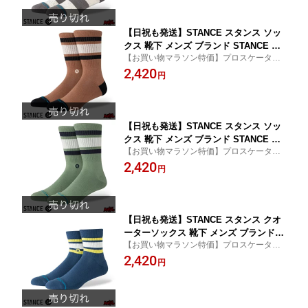
【日祝も発送】STANCE スタンス ソッ
クス 靴下 メンズ ブランド STANCE SO
【お買い物マラソン特価】プロスケーター
CKS BOYD ST - DARK ROAST スケー
が作り上げるおしゃれなブランドソック
2,420
ターソックス ハイソックス メンズソッ
円
ス！
クス おしゃれ
【日祝も発送】STANCE スタンス ソッ
クス 靴下 メンズ ブランド STANCE SO
【お買い物マラソン特価】プロスケーター
CKS BOYD ST - GREEN スケーターソ
が作り上げるおしゃれなブランドソック
2,420
ックス ハイソックス メンズソックス お
円
ス！
しゃれ
【日祝も発送】STANCE スタンス クオ
ーターソックス 靴下 メンズ ブランド S
【お買い物マラソン特価】プロスケーター
TANCE SOCKS BOYD QTR - DEEP TE
が作り上げるおしゃれなブランドソック
2,420
AL スケーターソックス ハーフソックス
円
ス！
ハーフ丈 ミドル丈 メンズソックス おし
ゃれ