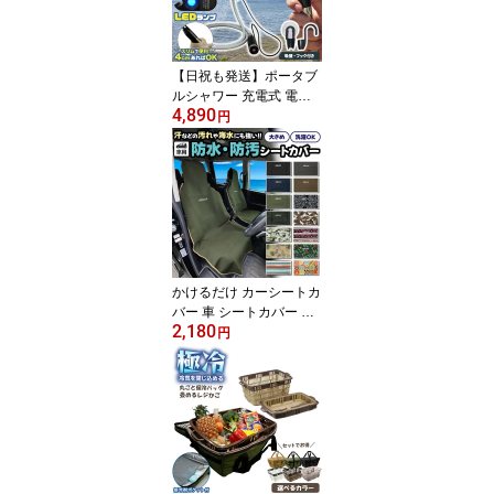
GES ノージス サーフポ
ンチョ
【日祝も発送】ポータブ
ルシャワー 充電式 電動
4,890
シャワー シャワー アウ
円
トドア コードレス 簡易
シャワー 携帯用 フック
吸盤 スマートアウトドア
シャワー 車 サーフィン
海水浴 便利グッズ MOS
CO モスコ
かけるだけ カーシートカ
バー 車 シートカバー 防
2,180
水 運転席 助手席 NOGES
円
ノージス フロント 防水
シート ネオプレーン 前
座席 ウェットスーツシー
トカバー ベンチシート
子供 ペット 防汚 汚れ防
止 車用 座席カバー サー
フィン アウトドア