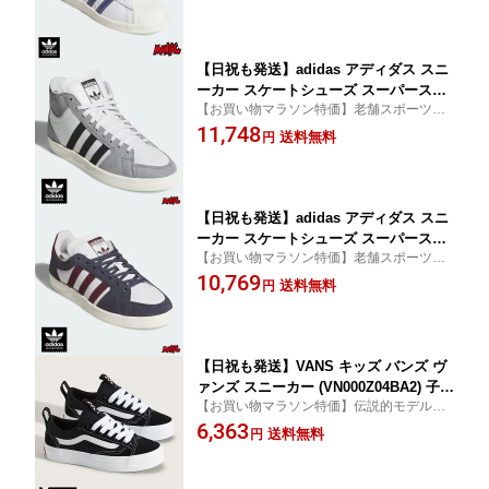
E ホワイト 靴 メンズ レディース ハイ
カット スケートボード スケボー スケー
ター ストリート SKATEBOARD
【日祝も発送】adidas アディダス スニ
ーカー スケートシューズ スーパースケ
【お買い物マラソン特価】老舗スポーツブ
ート SUPERSKATE KJ5031 グレー ホ
ランド adidas がリリースするスケートボー
11,748
ワイト 靴 メンズ レディース ハイカッ
送料無料
円
ディングライン！
ト デッキシューズ スケシュー スケート
ボード スケボー スケーター ストリート
SKATEBOARD
【日祝も発送】adidas アディダス スニ
ーカー スケートシューズ スーパースケ
【お買い物マラソン特価】老舗スポーツブ
ート ロー SUPERSKATE LOW KJ5088
ランド adidas がリリースするスケートボー
10,769
ネイビー ホワイト マルーン 靴 メンズ
送料無料
円
ディングライン！
レディース ローカット デッキシューズ
スケシュー スケートボード スケボー ス
ケーター ストリート SKATEBOARD
【日祝も発送】VANS キッズ バンズ ヴ
ァンズ スニーカー (VN000Z04BA2) 子供
【お買い物マラソン特価】伝説的モデル「S
用 SKATE OLD SKOOL 36+ BLACK/W
tyle 36（Old Skool）」を、キッズ向けにア
6,363
HITE スケート オールドスクール 子供
送料無料
円
ップデートされた Skate Old Skool 36+！
用スニーカー キッズスニーカー ジュニ
ア こども靴 子供靴 スケート シューズ