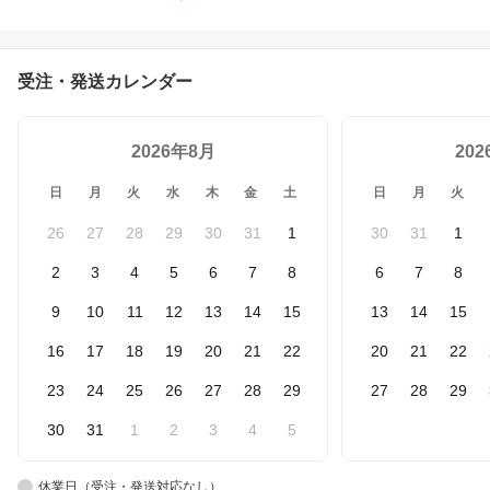
四角い 柔らかい フレキ
シブル フレックス 便利
グッズ 収納
受注・発送カレンダー
2026年8月
20
日
月
火
水
木
金
土
日
月
火
26
27
28
29
30
31
1
30
31
1
2
3
4
5
6
7
8
6
7
8
9
10
11
12
13
14
15
13
14
15
16
17
18
19
20
21
22
20
21
22
23
24
25
26
27
28
29
27
28
29
30
31
1
2
3
4
5
休業日（受注・発送対応なし）