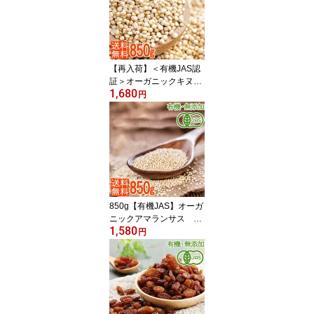
【再入荷】＜有機JAS認
証＞オーガニックキヌア
1,680
850g 話題のスーパーフ
円
ード安心 高品質のペルー
産 グルテンフリー（キノ
ア）
850g【有機JAS】オーガ
ニックアマランサス 話
1,580
題のスーパーフード／安
円
心の有機JAS