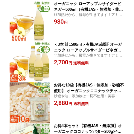
オーガニック ローアップルサイダービ
ネガー500ml（有機JAS・無添加・非加
非加熱だから、酵母が生きてます！アミノ
熱）ASPALLアスポール りんご酢 ダイ
酸たっぷり 美容 ダイエット 健康サポート
980
エット・美容に
円
＜3本 計1500ml＞有機JAS認証 オーガ
ニック ローアップルサイダービネガー5
非加熱だから、酵母が生きてます！アミノ
00ml×3本（無添加・非加熱）ASPALL
酸たっぷり 美容 ダイエット 健康サポート
2,700
アスポール りんご酢 ダイエット・美容
送料無料
円
に
お得な10袋【有機JAS・無添加・砂糖不
使用】 オーガニックココナッツチップ
砂糖や油、添加物は一切不使用！美容・ダ
ス ロースト 100g×10袋 美容・ダイエッ
イエット・コレステロール対策に、話題の
2,880
トに◎なヘルシーおやつ 無漂白・ノン
送料無料
円
ココナッツが、ヘルシーなチップで登場 (送
フライ・油不使用
料無料)
お得4本セット【有機JAS・無添加】オ
ーガニックココナッツバター200g×4個