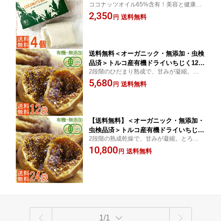
ココナッツオイル65%含有！美容と健康を
ココナッツ100％の植物性バター コール
サポートする、ココナッツ原料の植物性バ
2,350
ドプレス・非加熱・未精製
送料無料
円
ターです (送料無料)
送料無料＜オーガニック・無添加・虫検
品済＞トルコ産有機ドライいちじく120
2段階のひだまり熟成で、甘みが凝縮。とろ
g×12袋 お得なセット割♪
ーり濃厚！12袋まとめ買いでお得に！
5,680
送料無料
円
【送料無料】＜オーガニック・無添加・
虫検品済＞トルコ産有機ドライいちじく
2段階の熟成乾燥で、甘みが凝縮。とろーり
120g×24袋 お得なセット割♪
濃厚！24袋まとめ買いでお得に！
10,800
送料無料
円
1/1