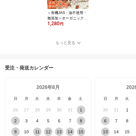
＜有機JAS・油不使用・
無添加＞オーガニックサ
1,280
ルタナレーズン 500g ノ
円
ンオイル・砂糖不使用 業
務用
もっと見る
受注・発送カレンダー
2026年8月
20
日
月
火
水
木
金
土
日
月
火
26
27
28
29
30
31
1
30
31
1
2
3
4
5
6
7
8
6
7
8
9
10
11
12
13
14
15
13
14
15