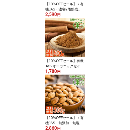
【10%OFFセール】＜有
機JAS・濃密2段熟成・
2,590
全粒検品済＞オーガニッ
円
クドライいちじく850g
無添加 高品質トルコ産
砂糖不使用 /白いちじく/
フィグ / イチジク (送料無
料)
【10%OFFセール】有機
JAS オーガニックセイロ
1,780
ンシナモンパウダー500g
円
香り最高級 スリランカ産
大容量・お徳用 粉末 (送
料無料)
【10%OFFセール】＜有
機JAS・無添加・無塩・
2,860
素焼き＞送料無料 オーガ
円