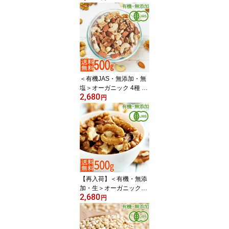
ニックローストアーモン
ド 500g/ビタミンE豊富
ナッツ/油不使用/製菓
＜有機JAS・無添加・無
塩＞オーガニック 4種 ミ
2,680
ックスナッツ 500g/ビタ
円
ミンE豊富ナッツ/油不使
用/製菓/素焼き/生（アー
モンド・くるみ・ヘーゼ
ルナッツ・カシューナッ
ツ）
【再入荷】＜有機・無添
加・生＞オーガニック生
2,680
くるみ500g/オメガ3豊富
円
なローナッツ 非加熱・無
塩/クルミ 胡桃