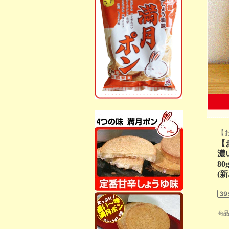
【
【
濃
8
(
商