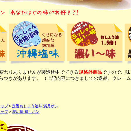
と変わりありませんが製造途中でできる
規格外商品
ですので、味
らつきがあります。 （上記内容につきましての返品、クレーム
トップ
>
定番おしょう油味 満月ポン
トップ
>
濃い味 満月ポン