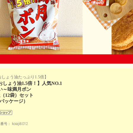
おしょう油たっぷり1.5倍】
おしょう油1.5倍！】人気NO.1
い～味満月ポン
0g（12袋）セット
新パッケージ）
品番号：
koiaji8012