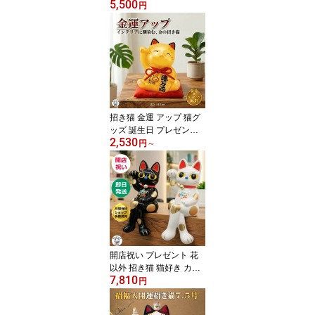
5,500
物 猫グッズ 誕生日 カフ
円
ェ サロン かわいい 好き
インテリア 両親 カップ
ル ペアギフト おしゃれ
移転 周年 寿司屋 飲食店
そば 居酒屋 玄関 送料無
料 記念 贈り物 【人まね
き猫お金まねき猫セッ
ト】 猫の日 食堂 女性 男
招き猫 金運 アップ 猫グ
性
ッズ 誕生日 プレゼント
2,530
女友達 猫好き 置物 かわ
円
～
いい おしゃれ 開店祝い
花以外 インテリア 雑貨
周年 オブジェ インテリ
ア 宝くじ 日本 お土産
【お金招き猫 金 】海外
風水 玄関 女性 男性 送料
無料 金色 右手上げ ギフ
ト 縁起物 トイレ 外国人
開店祝い プレゼント 花
以外 招き猫 猫好き カフ
7,810
ェ サロン 飲食店 居酒屋
円
美容室 会社 移転祝い 周
年祝い お店 開業 置物 飲