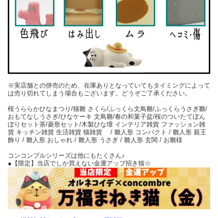
※実店舗との併売のため、在庫ありとなっていてもタイミングによって
は売り切れてしまう場合もございます。どうぞご了承ください。
桜うららかひなまつり/猫雛 さくら/ふっくら文鳥雛/ふっくらうさぎ雛/
おもてなしうさぎ/ひなケーキ 文鳥雛/春の和菓子盆/桜のついたてぼん
ぼりセット茶/菱形セット/木製ひな壇 インテリア雑貨 ファッション雑
貨 キッチン雑貨 生活雑貨 猫雑貨 / 雛人形 コンパクト / 雛人形 親王
飾り / 雛人形 おしゃれ / 雛人形 うさぎ / 雛人形 玄関 / お雛様
コンコンブルシリーズは他にもたくさん♪
●【限定】当店でしか買えない金運アップ招き猫☆