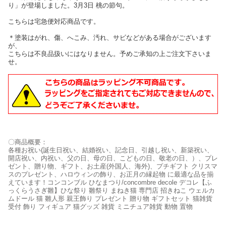
り」が登場しました。3月3日 桃の節句。
こちらは宅急便対応商品です。
＊塗装はがれ、傷、へこみ、汚れ、サビなどがある場合がございます
が、
こちらは不良品扱いにはなりません。予めご承知の上ご注文下さいま
せ。
〇商品概要：
各種お祝い(誕生日祝い、結婚祝い、記念日、引越し祝い、新築祝い、
開店祝い、内祝い、父の日、母の日、こどもの日、敬老の日、）、プレ
ゼント、贈り物、ギフト、お土産(外国人、海外)、プチギフト クリスマ
スのプレゼント、ハロウィンの飾り、お正月の縁起物 に最適な品を揃
えています！コンコンブル ひなまつり/concombre decole デコレ【ふ
っくらうさぎ雛】ひな祭り 雛祭り まねき猫 専門店 招きねこ ウェルカ
ムドール 猫 雛人形 親王飾り プレゼント 贈り物 ギフトセット 猫雑貨
受付 飾り フィギュア 猫グッズ 雑貨 ミニチュア雑貨 動物 置物