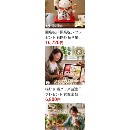
食店 オブジェ かわいい
花 おしゃれ 美容院 ネイ
ル ギフト 貯金箱 大きい
【ラッキーキャット】 送
料無料 右手 玄関 エステ
外国人 喜ぶ
開店祝い 開業祝い プレ
ゼント 花以外 招き猫 猫
16,720
置物 かわいい 好き イン
円
テリア 誕生日 周年 サロ
ン 商売繁盛 贈り物 大き
い おしゃれ 美容室 カフ
ェ 飲食店 居酒屋 即日発
送 送料無料 特大 【招福
大開運招き猫（ちりめん
首輪付 7.5号）】高さ23c
m 移転 事務所 玄関
猫好き 猫グッズ 誕生日
プレゼント 女友達 妊婦
6,800
出産祝い カフェインレス
円
コーヒー ギフト ドリッ
プ デカフェ 開店祝い 退
職祝い 飲み比べ インス
タント 女性 男性 内祝い
ママ 詰め合わせ 高級