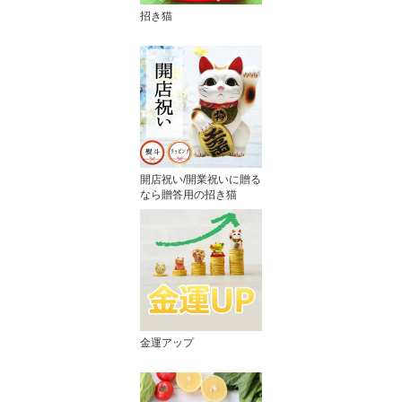
招き猫
開店祝い/開業祝いに贈る
なら贈答用の招き猫
金運アップ