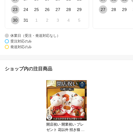
23
24
25
26
27
28
29
27
28
29
30
31
1
2
3
4
5
休業日（受注・発送対応なし）
受注対応のみ
発送対応のみ
ショップ内の注目商品
開店祝い 開業祝い プレ
ゼント 花以外 招き猫 置