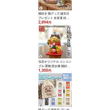
【猫珈 ギフトボックス
セット30個入】送料無料
珈琲 おしゃれ
猫好き 猫グッズ 誕生日
プレゼント 女友達 妊婦
2,894
出産祝い カフェインレス
円
コーヒー かわいい ドリ
ップ 内祝い 贈る デカフ
ェ 飲み物 出産祝い イン
スタント 内祝い ママ 詰
め合わせ 送料無料 飲み
比べセット【猫珈 ギフト
ボックスセット8袋入】
おしゃれ 珈琲
当店オリジナル コンコン
ブル 置物 招き猫 猫好き
1,300
プレゼント おしゃれ ポ
円
ッキリ 送料無料 1000円
金運アップ グッズ デコ
レ concombre【万福まね
き猫(金）（フェルトマッ
ト付き）】雑貨 小さい
可愛いトイレ フィギュア
車内 インテリア かわい
い 飾り ミニチュア
猫グッズ 誕生日 プレゼ