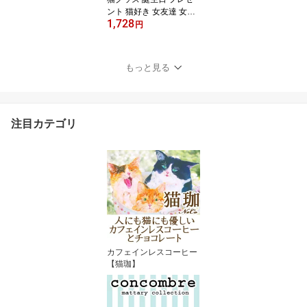
ント 猫好き 女友達 女性
1,728
カフェインレスコーヒー
円
ギフト 妊婦 出産祝い ネ
コ 雑貨 かわいい 送料無
料 男性 1000円 ドリップ
もっと見る
デカフェ 健康 インスタ
ント 巾着袋 【きんちゃ
く付き 猫珈 3個セット】
珈琲 おしゃれ 飲み比べ s
注目カテゴリ
s po
カフェインレスコーヒー
【猫珈】