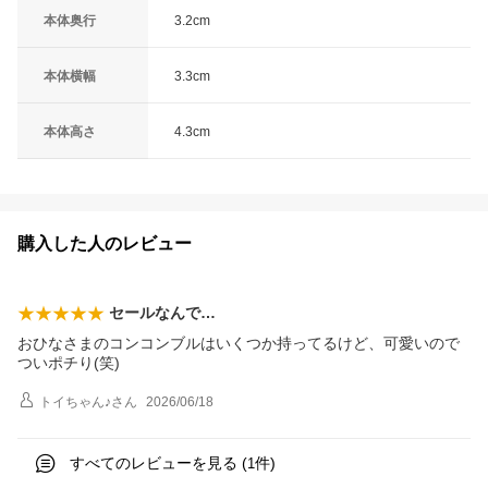
本体奥行
3.2cm
本体横幅
3.3cm
本体高さ
4.3cm
購入した人のレビュー
セールなんで…
おひなさまのコンコンブルはいくつか持ってるけど、可愛いので
ついポチり(笑)
トイちゃん♪
さん
2026/06/18
すべてのレビューを見る (
件)
1