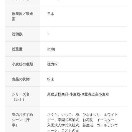
原産国／製造
日本
国
総個数
1
総重量
25kg
小麦粉の種類
強力粉
食品の状態
粉末
シリーズ名
業務店様商品-小麦粉- #北海道産小麦粉
（カナ）
春のおすすめ
さくら、いちご、梅、ひなまつり、ホワイト
シーン（行
デー、卒園式卒業式、お花見、イースター、
事）
入園式入学式入社式、新生活、ゴールデンウ
ィーク、こどもの日