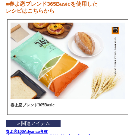
■春よ恋ブレンド365Basicを使用した
レシピはこちらから
春よ恋ブレンド365Basic
» 関連アイテム
春よ恋100Advance各種