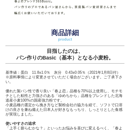
商品詳細
product
目指したのは、
パン作りのBasic（基本）となる小麦粉。
基準値：蛋白 11.8±1.0％ 灰分 0.43±0.05％（2021年1月8日付）
※原料事情により変更させていただく場合がございます。ご了承下さ
い。
優れた製パン性で香り良い「春よ恋」品種を70%以上使用し、モチモ
チとした粘性と力強さのある「ゆめちから」品種をブレンドした北海
道産小麦100%の国産強力粉です。
小麦品種の選定から挽き方など製粉会社の協力を経て、ソフトで口溶
けの良さを兼ね備えた日本人が好きなもっちり、しっとりとした食感
が実現しました。
使いやすさの追求
「上手く膨らむかな？」といったお悩みを喜びに変えるべく、「春よ