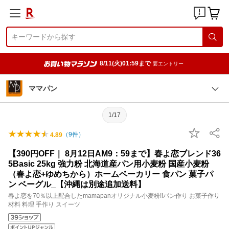
8/11(火)01:59まで
要エントリー
ママパン
1/17
（
9
件）
4.89
【390円OFF｜ 8月12日AM9：59まで】春よ恋ブレンド36
5Basic 25kg 強力粉 北海道産パン用小麦粉 国産小麦粉
（春よ恋+ゆめちから）ホームベーカリー 食パン 菓子パ
ン ベーグル_【沖縄は別途追加送料】
春よ恋を70％以上配合したmamapanオリジナル小麦粉!!パン作り お菓子作り
材料 料理 手作り スイーツ