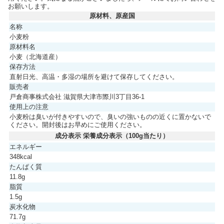
お願いします。
原材料、原産国
名称
小麦粉
原材料名
小麦（北海道産）
保存方法
直射日光、高温・多湿の場所を避けて保存してください。
販売者
戸倉商事株式会社 滋賀県大津市際川3丁目36-1
使用上の注意
小麦粉は臭いが付きやすいので、臭いの強いものの近くに置かないで
ください。開封後はお早めにご使用ください。
成分表示 栄養成分表示（100g当たり）
エネルギー
348kcal
たんぱく質
11.8g
脂質
1.5g
炭水化物
71.7g