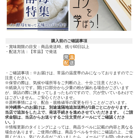
購入前のご確認事項
・賞味期限の目安：商品発送時、残り60日以上
・配送方法：【常温】で発送
・ご確認事項：※お届けは、常温の温度帯のみになっておりますのでご
注意ください。
※保管の際は、気候や場所等をご判断の上、十分ご注意ください。
※紙袋入りです。開け口部分から少量の粉が漏れる場合がございます
が、袋詰の際に挟まってしまったものですので、穴が空いているわけで
はございません。ご安心くださいませ。
※原料事情により、配合・規格値等の変更を行うことがございます。
※沖縄県へのお届けは、別途遠隔地追加送料が1袋ごとにかかります。
当店で追加をした上で、発送手続きを進めさせていただきます。（ご請
求金額は、当店からお送りするご注文受付メールにてご確認くださ
い。）
※情報更新のタイミングによっては、商品ラベルに記載の内容と異なる
場合があります。ご使用の際は、商品ラベルを十分にご確認の上、ご使
用ください。気になる点がございましたら、メールにてお問い合わせを