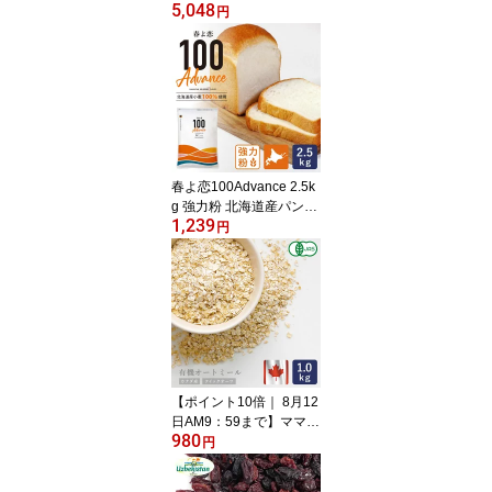
5,048
けでプロ仕様 冷凍クロワ
円
ッサン 80g×14 発酵不要
フランス・エシレ村産発
酵バター使用 冷凍パン生
地 発酵後冷凍生地 RTB_
春よ恋100Advance 2.5k
g 強力粉 北海道産パン用
1,239
小麦粉 春よ恋100% 北海
円
道産小麦粉 国産小麦粉_
【ポイント10倍｜ 8月12
日AM9：59まで】ママパ
980
ン 有機オートミール ク
円
イックオーツ カナダ産 1
kg 有機JAS オーガニッ