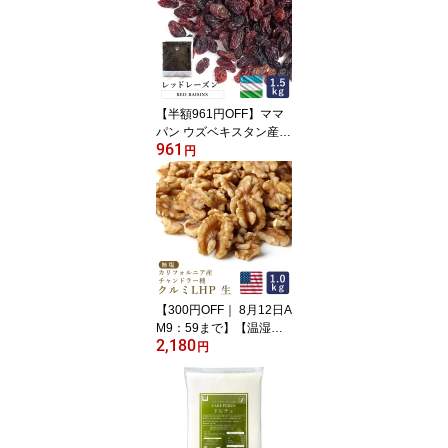
ク オーツ麦 燕麦_
【半額961円OFF】ママ
パン ウズベキスタン産
961
レッドレーズン 1.5kg ド
円
ライフルーツ 干しぶどう
葡萄 オイルコート 大容
量_
【300円OFF｜ 8月12日A
M9：59まで】【温湿度
2,180
管理で品質を守る】生ク
円
ルミ LHP 生 1kg くるみ
カリフォルニア チャンド
ラー種 無塩 ノンオイル
生 胡桃_