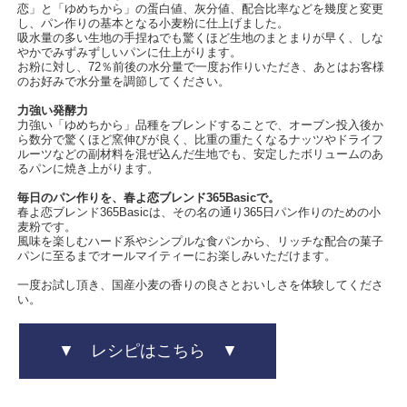
恋」と「ゆめちから」の蛋白値、灰分値、配合比率などを幾度と変更
し、パン作りの基本となる小麦粉に仕上げました。
吸水量の多い生地の手捏ねでも驚くほど生地のまとまりが早く、しな
やかでみずみずしいパンに仕上がります。
お粉に対し、72％前後の水分量で一度お作りいただき、あとはお客様
のお好みで水分量を調節してください。
力強い発酵力
力強い「ゆめちから」品種をブレンドすることで、オーブン投入後か
ら数分で驚くほど窯伸びが良く、比重の重たくなるナッツやドライフ
ルーツなどの副材料を混ぜ込んだ生地でも、安定したボリュームのあ
るパンに焼き上がります。
毎日のパン作りを、春よ恋ブレンド365Basicで。
春よ恋ブレンド365Basicは、その名の通り365日パン作りのための小
麦粉です。
風味を楽しむハード系やシンプルな食パンから、リッチな配合の菓子
パンに至るまでオールマイティーにお楽しみいただけます。
一度お試し頂き、国産小麦の香りの良さとおいしさを体験してくださ
い。
▼ レシピはこちら ▼