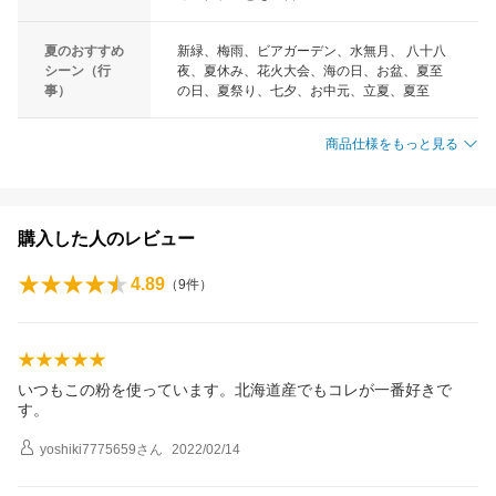
夏のおすすめ
新緑、梅雨、ビアガーデン、水無月、 八十八
シーン（行
夜、夏休み、花火大会、海の日、お盆、夏至
事）
の日、夏祭り、七夕、お中元、立夏、夏至
商品仕様をもっと見る
購入した人のレビュー
4.89
（
9
件）
いつもこの粉を使っています。北海道産でもコレが一番好きで
す。
yoshiki7775659
さん
2022/02/14