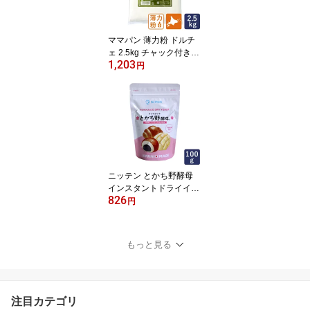
ママパン 薄力粉 ドルチ
ェ 2.5kg チャック付き袋
1,203
菓子用小麦粉 北海道産
円
江別製粉 国産小麦粉 シ
フォンケーキ スポンジケ
ーキ パウンドケーキ マ
フィン クッキー_
ニッテン とかち野酵母
インスタントドライイー
826
スト 100g 酵母 ドライ酵
円
母 とかちの酵母_
もっと見る
注目カテゴリ