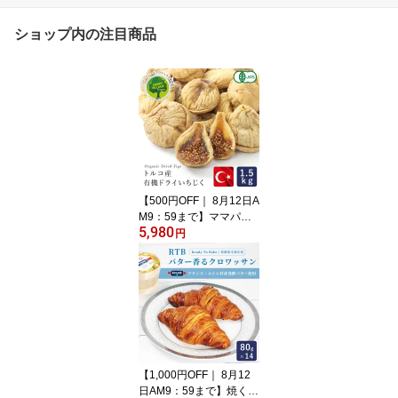
ショップ内の注目商品
【500円OFF｜ 8月12日A
M9：59まで】ママパン
5,980
有機ドライいちじく(白フ
円
ィグ) 1.5kg 有機JAS ト
ルコ産 有機いちじく オ
ーガニック 全粒検査済
高地栽培品 砂糖不使用
無漂白_
【1,000円OFF｜ 8月12
日AM9：59まで】焼くだ