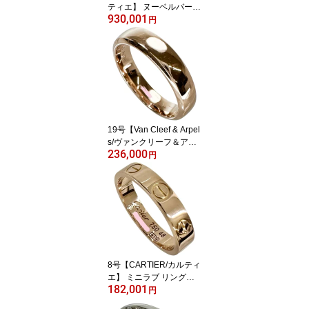
ティエ】 ヌーベルバーグ
930,001
リング・指輪 K18WGホ
円
ワイトゴールド 18金 13.
5g #53 レディース【中
古】【真子質店】【G
D】【KIMox】
19号【Van Cleef & Arpel
s/ヴァンクリーフ＆アー
236,000
ペル】 トゥージュール
円
リング・指輪 K18PGピ
ンクゴールド 18金 7.7g
#60 メンズ【中古】【真
子質店】【GD】【IMiD
Mi】
8号【CARTIER/カルティ
エ】 ミニラブ リング・
182,001
指輪 K18PGピンクゴー
円
ルド 18金 3.3g #48 レデ