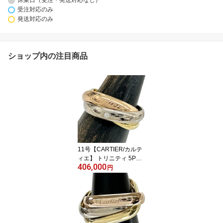
休業日（受注・発送対応なし）
受注対応のみ
発送対応のみ
ショップ内の注目商品
11号【CARTIER/カルテ
ィエ】 トリニティ 5Pダ
406,000
イヤモンド リング・指輪
円
K18ゴールド 18金/YG/W
G/PG 9.5g 50 レディース
【中古】【真子質店】
【GD】【MaxMix】