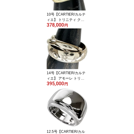
10号【CARTIER/カルテ
ィエ】 トリニティ クッ
378,000
ション クラシック リン
円
グ・指輪 K18ゴールド 1
8金/YG/WG/PG 8.5g B42
40650 50 レディース
【中古】【真子質店】
【GD】【TSDMi】
14号【CARTIER/カルテ
ィエ】 アモーレ トリニ
395,000
ティ 1998年クリスマス
円
限定 リング・指輪 K18W
Gホワイトゴールド 18金
11.8g #54 レディース
【中古】【真子質店】
【GD】【TYDx】
12.5号【CARTIER/カル