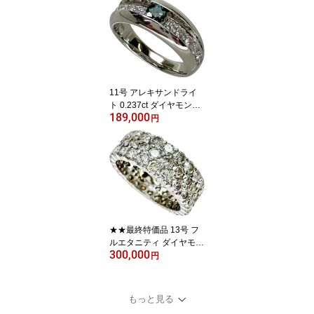
ィース【中古】【真子質
店】【GD】【IMaMiY】
11号 アレキサンドライ
ト 0.237ct ダイヤモンド
189,000
0.343ct リング・指輪 Pt9
円
00プラチナ 9.5g レディ
ース【中古】【真子質
店】【NN】【IMaKMo】
★★最終特価品 13号 フ
ルエタニティ ダイヤモン
300,000
ド 4.67ct リング・指輪 P
円
t900プラチナ 8.4g レデ
ィース【中古】【真子質
店】【NN】【TYYT】
もっと見る