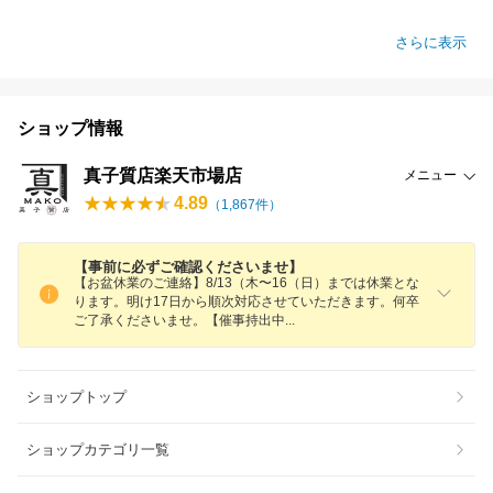
さらに表示
ショップ情報
真子質店楽天市場店
メニュー
4.89
（
1,867
件）
【事前に必ずご確認くださいませ】
【お盆休業のご連絡】8/13（木〜16（日）までは休業とな
ります。明け17日から順次対応させていただきます。何卒
ご了承くださいませ。【催事持出
中
ショップトップ
ショップカテゴリ一覧