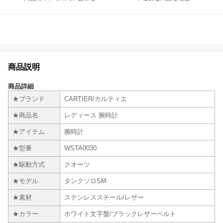
商品説明
商品詳細
★ブランド
CARTIER/カルティエ
★商品名
レディース 腕時計
★アイテム
腕時計
★型番
WSTA0030
★駆動方式
クオーツ
★モデル
タンクソロSM
★素材
ステンレススチール/レザー
★カラー
ホワイト文字盤/ブラックレザーベルト