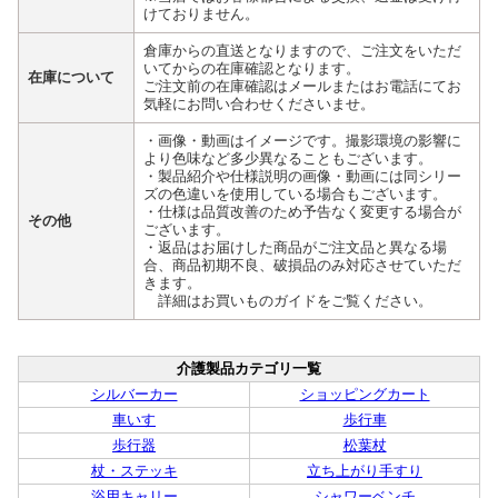
けておりません。
倉庫からの直送となりますので、ご注文をいただ
いてからの在庫確認となります。
在庫について
ご注文前の在庫確認はメールまたはお電話にてお
気軽にお問い合わせくださいませ。
・画像・動画はイメージです。撮影環境の影響に
より色味など多少異なることもございます。
・製品紹介や仕様説明の画像・動画には同シリー
ズの色違いを使用している場合もございます。
・仕様は品質改善のため予告なく変更する場合が
その他
ございます。
・返品はお届けした商品がご注文品と異なる場
合、商品初期不良、破損品のみ対応させていただ
きます。
詳細はお買いものガイドをご覧ください。
介護製品カテゴリ一覧
シルバーカー
ショッピングカート
車いす
歩行車
歩行器
松葉杖
杖・ステッキ
立ち上がり手すり
浴用キャリー
シャワーベンチ