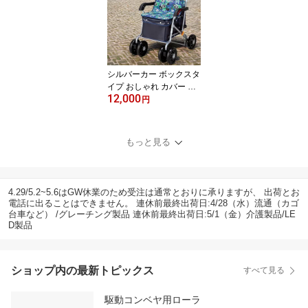
軽量 軽い 介護 歩行補助
リハビリ クラッチ 【非
課税・送料無料】
シルバーカー ボックスタ
イプ おしゃれ カバー ノ
12,000
ーブル 青花柄 WNB-011
円
H 軽量 上品 大人 折り畳
める 敬老の日・父の日・
母の日・プレゼント品と
もっと見る
しても人気です。 【老舗
メーカー マキテック社製
品】
4.29/5.2~5.6はGW休業のため受注は通常とおりに承りますが、 出荷とお
電話に出ることはできません。 連休前最終出荷日:4/28（水）流通（カゴ
台車など） /グレーチング製品 連休前最終出荷日:5/1（金）介護製品/LE
D製品
ショップ内の最新トピックス
すべて見る
駆動コンベヤ用ローラ