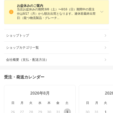
お盆休みのご案内
当店お盆休みの期間:8/8（土）〜8/16（日）期間中の受注
分は8/17（月）から順次出荷となります。連休前最終出荷
日:（龍つ物流製品・グレー
チ
ショップトップ
ショップカテゴリ一覧
会社概要（支払・配送方法）
受注・発送カレンダー
2026年8月
20
日
月
火
水
木
金
土
日
月
火
26
27
28
29
30
31
1
30
31
1