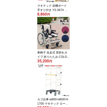
マキテック 浴槽ボード
手すり付き YS-3674 入
8,860
浴ボード バスボード 浴
円
槽 手すり 移乗台 入浴台
入浴補助 入浴介助用品
入浴補助 乗り移り台 介
護用品 お風呂 【送料無
料】 父の日 母の日 プレ
ゼント 孫 祖父 祖母
車椅子 自走式 背折れタ
イプ 折りたたみ COLOR
35,200
S カラーズ KC-1 マキテ
円
ック ハイスペック 車い
す 父の日 母の日 クッシ
ョン付き車椅子 快適な座
り心地 【老舗メーカー
マキテック社製品】
カゴ台車 w800×d600×h
1700 マキテック ロール