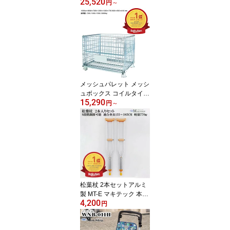
25,520
ボックス パレット MPR-
円
～
1C ベージュ 耐荷重500k
g 底板樹脂製 メッシュタ
イプ キャスター付 台車
かご台車 運搬車折り畳み
カゴ車 かご車 台車 業務
用 大型台車 物流 倉庫
メッシュパレット メッシ
ュボックス コイルタイプ
15,290
MB-S-5 MB-A-5 MB-A-7
円
～
MB-S-7 MBC-A-1 網パレ
網かご 金網 折りたたみ
サイズ 小 800×500×410
中 1000×800×700 大 12
00×1000×750 耐荷重：5
00/1000/1500/2000kg マ
キテック【送料無料】
松葉杖 2本セットアルミ
製 MT-E マキテック 本体
4,200
長さ 114-134cm 重さ77
円
0g 9段階調節 松葉づえ・
松葉つえ 伸縮 長さ調整