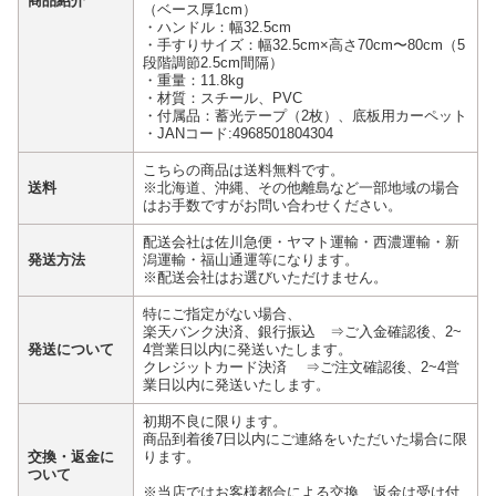
商品紹介
（ベース厚1cm）
・ハンドル：幅32.5cm
・手すりサイズ：幅32.5cm×高さ70cm〜80cm（5
段階調節2.5cm間隔）
・重量：11.8kg
・材質：スチール、PVC
・付属品：蓄光テープ（2枚）、底板用カーペット
・JANコード:4968501804304
こちらの商品は送料無料です。
送料
※北海道、沖縄、その他離島など一部地域の場合
はお手数ですがお問い合わせください。
配送会社は佐川急便・ヤマト運輸・西濃運輸・新
発送方法
潟運輸・福山通運等になります。
※配送会社はお選びいただけません。
特にご指定がない場合、
楽天バンク決済、銀行振込 ⇒ご入金確認後、2~
発送について
4営業日以内に発送いたします。
クレジットカード決済 ⇒ご注文確認後、2~4営
業日以内に発送いたします。
初期不良に限ります。
商品到着後7日以内にご連絡をいただいた場合に限
交換・返金に
ります。
ついて
※当店ではお客様都合による交換、返金は受け付