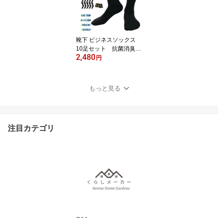
靴下 ビジネスソックス
10足セット 抗菌消臭
2,480
24-28サイズ ギフト
円
もっと見る
注目カテゴリ