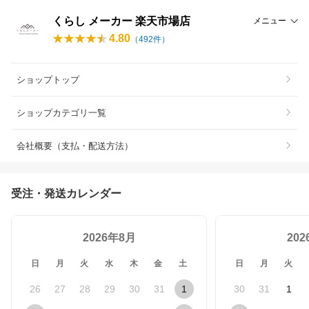
くらし メーカー 楽天市場店
メニュー
4.80
（
492
件）
ショップトップ
ショップカテゴリ一覧
会社概要（支払・配送方法）
受注・発送カレンダー
2026年8月
20
日
月
火
水
木
金
土
日
月
火
26
27
28
29
30
31
1
30
31
1