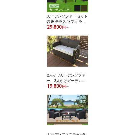
ガーデンソファー セット
高級 テラス ソファ ラタ
29,800
ン調 ダークブラウン ブ
円
～
ラック 2色選べる 新
商品抗菌仕様販売開
始！！ 送料無料
2人かけガーデンソファ
ー 3人かけガーデンソ
19,800
ファー 4人かけガーデ
円
～
ンソファー 抗菌ソファ
ラタン調 ダークブラウ
ン ブラック 2色選べ
る 新商品抗菌仕様販売
開始 送料無料 ガーデン
チェアー 屋外家具 ガー
デンファニチャー 組立
工具不要
ガーデンファニチャー9