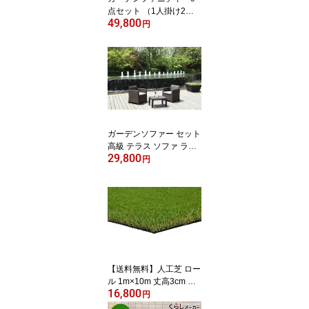
点セット （1人掛け2脚 3
49,800
人掛け1脚 テーブル 撥水
円
加工クッション5枚）ダ
ークブラウン/ブラック
2色選べる 新商品抗菌
仕様販売開始！！ 送料
無料
ガーデンソファー セット
高級 テラス ソファ ラタ
29,800
ン調 ダークブラウン ブ
円
ラック 2色選べる 新
商品抗菌仕様販売開
始！！ 送料無料
【送料無料】人工芝 ロー
ル 1m×10m 丈高3cm 高
16,800
密度 FIFA認定工場製造 S
円
GS防炎認定 抗菌 防カビ