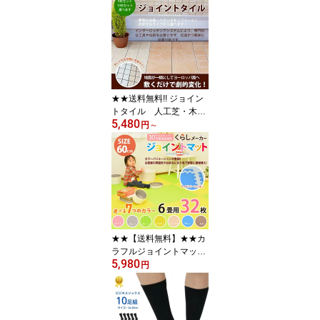
銀イオン 耐久約8年 リア
ル 高麗風 屋外 ガーデン
庭 ベランダ バルコニー
屋上緑化 マット 業務用
厚手 防音 排水
★★送料無料!! ジョイン
トタイル 人工芝・木樹
5,480
脂とジョイントは可
円
～
能！！！
★★【送料無料】★★カ
ラフルジョイントマット
5,980
サイドパーツ付 60cmタ
円
イプ 32枚/6畳セット